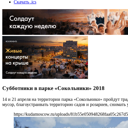
Скачать .ics
Субботники в парке «Сокольники» 2018
14 и 21 апреля на территории парка «Сокольники» пройдут тра
мусор, благоустраивать территорию садов и розариев, снимать 
https://kudamoscow.ru/uploads/81b55e050948268faa05c267d5