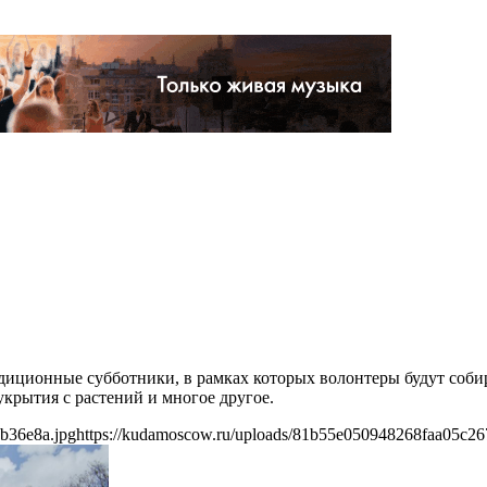
диционные субботники, в рамках которых волонтеры будут собир
укрытия с растений и многое другое.
b36e8a.jpg
https://kudamoscow.ru/uploads/81b55e050948268faa05c26