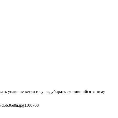
ать упавшие ветки и сучья, убирать скопившийся за зиму
7d5b36e8a.jpg
1100
700