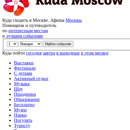
Куда сходить в Москве. Афиша
Москвы
Помощник и путеводитель
по
интересным местам
и
лучшим событиям
Куда пойти
сегодня
завтра
в выходные
в этом месяце
Выставки
Фестивали
С детьми
Активный отдых
Музыка
Шоу
Праздники
Образование
Бесплатно
Музеи
Парки
Погулять
Туристу