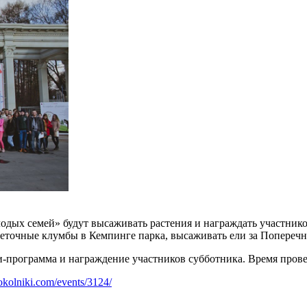
лодых семей» будут высаживать растения и награждать участник
цветочные клумбы в Кемпинге парка, высаживать ели за Попереч
-программа и награждение участников субботника. Время провед
sokolniki.com/events/3124/