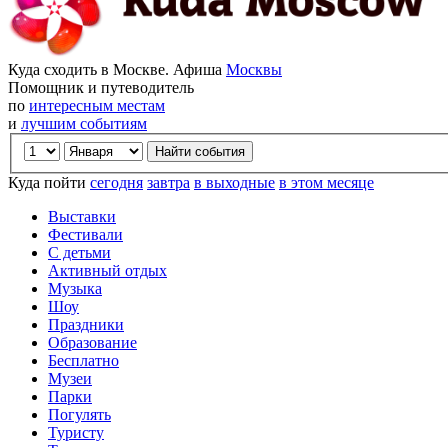
Куда сходить в Москве. Афиша
Москвы
Помощник и путеводитель
по
интересным местам
и
лучшим событиям
Куда пойти
сегодня
завтра
в выходные
в этом месяце
Выставки
Фестивали
С детьми
Активный отдых
Музыка
Шоу
Праздники
Образование
Бесплатно
Музеи
Парки
Погулять
Туристу