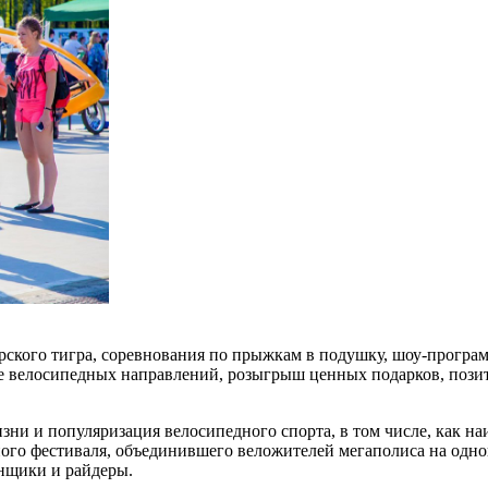
ского тигра, соревнования по прыжкам в подушку, шоу-програм
ие велосипедных направлений, розыгрыш ценных подарков, позит
ни и популяризация велосипедного спорта, в том числе, как на
ного фестиваля, объединившего веложителей мегаполиса на одн
нщики и райдеры.