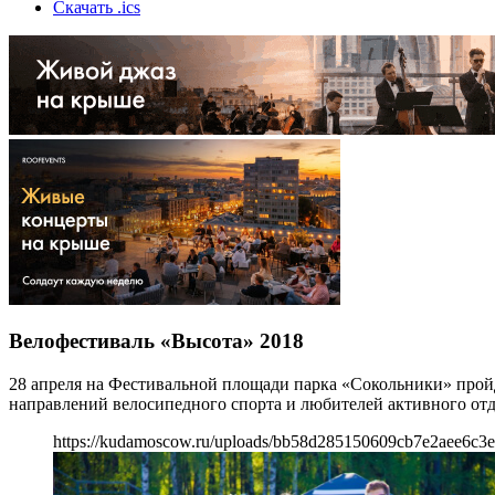
Скачать .ics
Велофестиваль «Высота» 2018
28 апреля на Фестивальной площади парка «Сокольники» прой
направлений велосипедного спорта и любителей активного от
https://kudamoscow.ru/uploads/bb58d285150609cb7e2aee6c3e