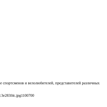
е спортсменов и велолюбителей, представителей различных
c3e283f4c.jpg
1100
700