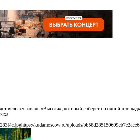
дет велофестиваль «Высота», который соберет на одной площадк
дыха.
283f4c.jpg
https://kudamoscow.ru/uploads/bb58d285150609cb7e2aee6