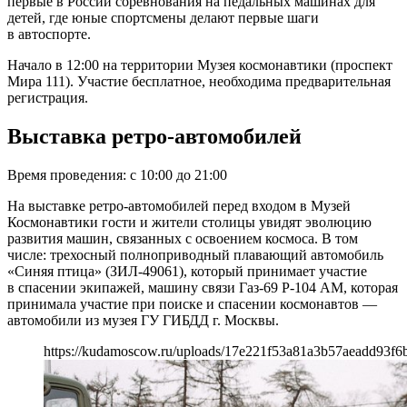
первые в России соревнования на педальных машинах для
детей, где юные спортсмены делают первые шаги
в автоспорте.
Начало в 12:00 на территории Музея космонавтики (проспект
Мира 111). Участие бесплатное, необходима предварительная
регистрация.
Выставка ретро-автомобилей
Время проведения: с 10:00 до 21:00
На выставке ретро-автомобилей перед входом в Музей
Космонавтики гости и жители столицы увидят эволюцию
развития машин, связанных с освоением космоса. В том
числе: трехосный полноприводный плавающий автомобиль
«Синяя птица» (ЗИЛ-49061), который принимает участие
в спасении экипажей, машину связи Газ-69 Р-104 АМ, которая
принимала участие при поиске и спасении космонавтов —
автомобили из музея ГУ ГИБДД г. Москвы.
https://kudamoscow.ru/uploads/17e221f53a81a3b57aeadd93f6