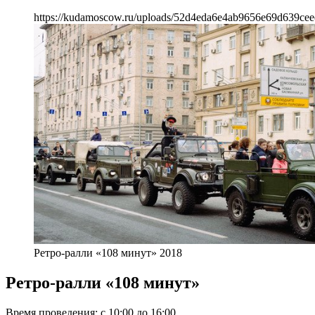
https://kudamoscow.ru/uploads/52d4eda6e4ab9656e69d639cee
Ретро-ралли «108 минут» 2018
Ретро-ралли «108 минут»
Время проведения: с 10:00 до 16:00