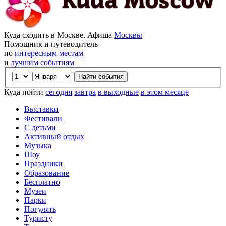
Куда сходить в Москве. Афиша
Москвы
Помощник и путеводитель
по
интересным местам
и
лучшим событиям
Куда пойти
сегодня
завтра
в выходные
в этом месяце
Выставки
Фестивали
С детьми
Активный отдых
Музыка
Шоу
Праздники
Образование
Бесплатно
Музеи
Парки
Погулять
Туристу