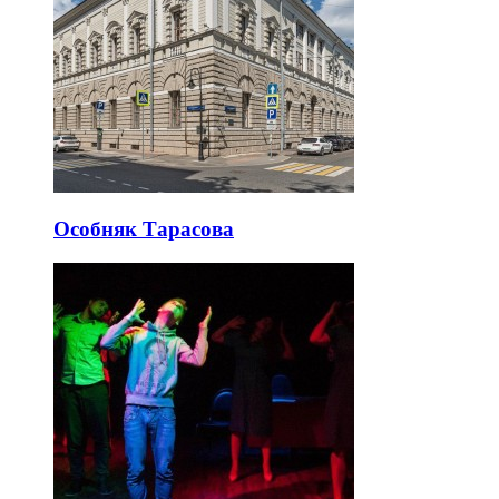
Особняк Тарасова