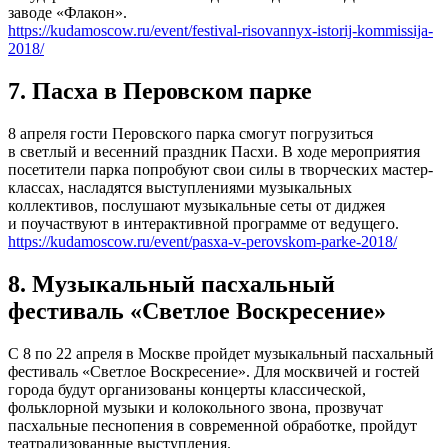
заводе «Флакон».
https://kudamoscow.ru/event/festival-risovannyx-istorij-kommissija-
2018/
7. Пасха в Перовском парке
8 апреля гости Перовского парка смогут погрузиться
в светлый и весенний праздник Пасхи. В ходе мероприятия
посетители парка попробуют свои силы в творческих мастер-
классах, насладятся выступлениями музыкальных
коллективов, послушают музыкальные сеты от диджея
и поучаствуют в интерактивной программе от ведущего.
https://kudamoscow.ru/event/pasxa-v-perovskom-parke-2018/
8. Музыкальный пасхальный
фестиваль «Светлое Воскресение»
С 8 по 22 апреля в Москве пройдет музыкальный пасхальный
фестиваль «Светлое Воскресение». Для москвичей и гостей
города будут организованы концерты классической,
фольклорной музыки и колокольного звона, прозвучат
пасхальные песнопения в современной обработке, пройдут
театрализованные выступления.