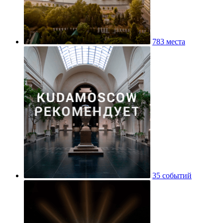
783 места
35 событий