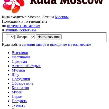
Куда сходить в Москве. Афиша
Москвы
Помощник и путеводитель
по
интересным местам
и
лучшим событиям
Куда пойти
сегодня
завтра
в выходные
в этом месяце
Выставки
Фестивали
С детьми
Активный отдых
Музыка
Шоу
Праздники
Образование
Бесплатно
Музеи
Парки
Погулять
Туристу