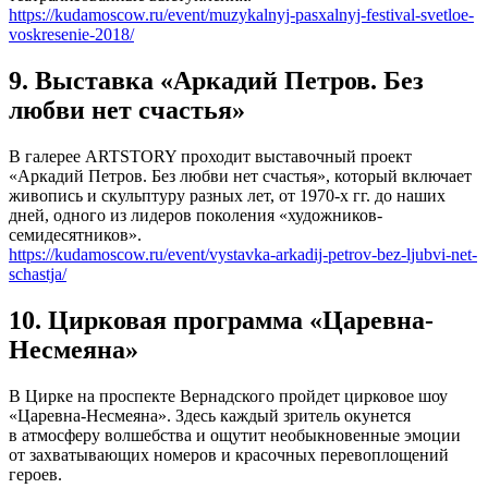
https://kudamoscow.ru/event/muzykalnyj-pasxalnyj-festival-svetloe-
voskresenie-2018/
9. Выставка «Аркадий Петров. Без
любви нет счастья»
В галерее ARTSTORY проходит выставочный проект
«Аркадий Петров. Без любви нет счастья», который включает
живопись и скульптуру разных лет, от 1970-х гг. до наших
дней, одного из лидеров поколения «художников-
семидесятников».
https://kudamoscow.ru/event/vystavka-arkadij-petrov-bez-ljubvi-net-
schastja/
10. Цирковая программа «Царевна-
Несмеяна»
В Цирке на проспекте Вернадского пройдет цирковое шоу
«Царевна-Несмеяна». Здесь каждый зритель окунется
в атмосферу волшебства и ощутит необыкновенные эмоции
от захватывающих номеров и красочных перевоплощений
героев.