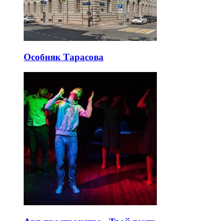
Особняк Тарасова