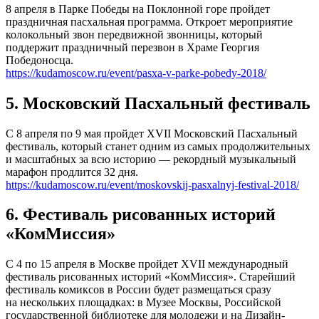
8 апреля в Парке Победы на Поклонной горе пройдет
праздничная пасхальная программа. Откроет мероприятие
колокольный звон передвижной звонницы, который
поддержит праздничный перезвон в Храме Георгия
Победоносца.
https://kudamoscow.ru/event/pasxa-v-parke-pobedy-2018/
5. Московский Пасхальный фестиваль
С 8 апреля по 9 мая пройдет XVII Московский Пасхальный
фестиваль, который станет одним из самых продолжительных
и масштабных за всю историю — рекордный музыкальный
марафон продлится 32 дня.
https://kudamoscow.ru/event/moskovskij-pasxalnyj-festival-2018/
6. Фестиваль рисованных историй
«КомМиссия»
С 4 по 15 апреля в Москве пройдет XVII международный
фестиваль рисованных историй «КомМиссия». Старейший
фестиваль комиксов в России будет размещаться сразу
на нескольких площадках: в Музее Москвы, Российской
государственной библиотеке для молодежи и на Дизайн-