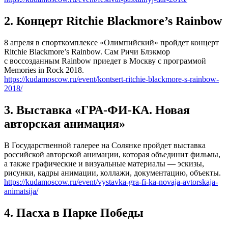
2. Концерт Ritchie Blackmore’s Rainbow
8 апреля в спорткомплексе «Олимпийский» пройдет концерт
Ritchie Blackmore’s Rainbow. Сам Ричи Блэкмор
с воссозданным Rainbow приедет в Москву с программой
Memories in Rock 2018.
https://kudamoscow.ru/event/kontsert-ritchie-blackmore-s-rainbow-
2018/
3. Выставка «ГРА-ФИ-КА. Новая
авторская анимация»
В Государственной галерее на Солянке пройдет выставка
российской авторской анимации, которая объединит фильмы,
а также графические и визуальные материалы — эскизы,
рисунки, кадры анимации, коллажи, документацию, объекты.
https://kudamoscow.ru/event/vystavka-gra-fi-ka-novaja-avtorskaja-
animatsija/
4. Пасха в Парке Победы