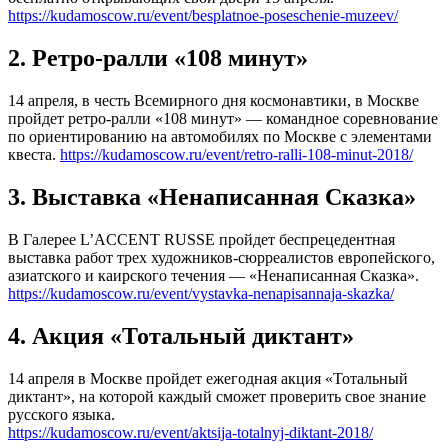
https://kudamoscow.ru/event/besplatnoe-poseschenie-muzeev/
2. Ретро-ралли «108 минут»
14 апреля, в честь Всемирного дня космонавтики, в Москве
пройдет ретро-ралли «108 минут» — командное соревнование
по ориентированию на автомобилях по Москве с элементами
квеста.
https://kudamoscow.ru/event/retro-ralli-108-minut-2018/
3. Выставка «Ненаписанная Сказка»
В Галерее L’ACCENT RUSSE пройдет беспрецедентная
выставка работ трех художников-сюрреалистов европейского,
азиатского и каирского течения — «Ненаписанная Сказка».
https://kudamoscow.ru/event/vystavka-nenapisannaja-skazka/
4. Акция «Тотальный диктант»
14 апреля в Москве пройдет ежегодная акция «Тотальный
диктант», на которой каждый сможет проверить свое знание
русского языка.
https://kudamoscow.ru/event/aktsija-totalnyj-diktant-2018/