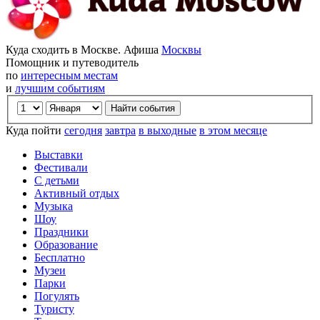
Куда сходить в Москве. Афиша
Москвы
Помощник и путеводитель
по
интересным местам
и
лучшим событиям
Куда пойти
сегодня
завтра
в выходные
в этом месяце
Выставки
Фестивали
С детьми
Активный отдых
Музыка
Шоу
Праздники
Образование
Бесплатно
Музеи
Парки
Погулять
Туристу