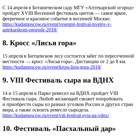
С 14 апреля в Ботаническом саду МГУ «Аптекарский огород»
пройдет XVIII Весенний фестиваль цветов — самое яркое,
фееричное и красивое событие в весенней Москве.
https://kudamoscow.ru/event/vesennij-festival-tsvetov-v-
aptekarskom-ogorode-2018/
8. Кросс «Лисья гора»
15 апреля в Битцевском лесу состоится забег по пересеченной
местности — кросс «Лисья гора». Дистанции от 2 до 8 км.
https://kudamoscow.ru/event/kross-lisja-gora-2018/
9. VIII Фестиваль сыра на ВДНХ
14 и 15 апреля в Парке ремесел на ВДНХ пройдет VIII
Фестиваль сыра. Любой желающий сможет попробовать
и приобрести сыры из разных уголков России и других стран
мира, а также освоить ремесло сыродела.
https://kudamoscow.ru/event/viii-festival-syra-na-vdnx/
10. Фестиваль «Пасхальный дар»