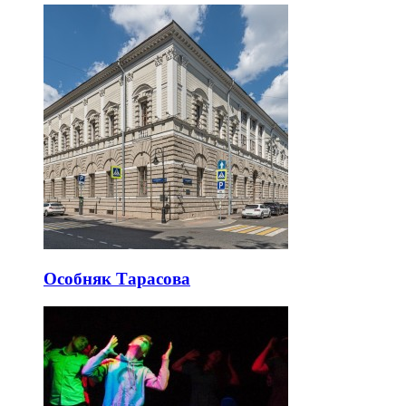
Особняк Тарасова