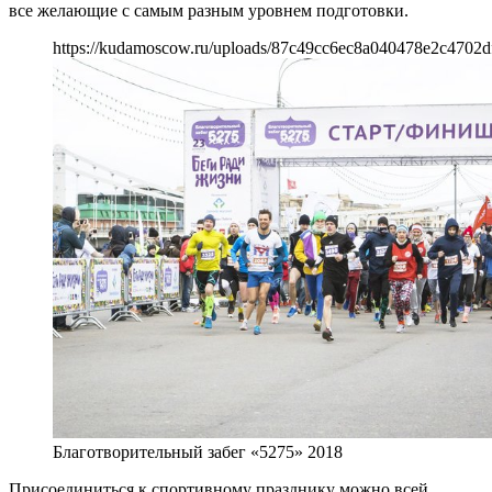
все желающие с самым разным уровнем подготовки.
https://kudamoscow.ru/uploads/87c49cc6ec8a040478e2c4702d
Благотворительный забег «5275» 2018
Присоединиться к спортивному празднику можно всей