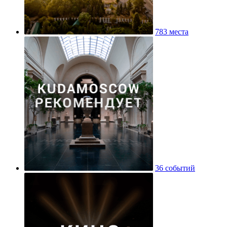
783 места
36 событий