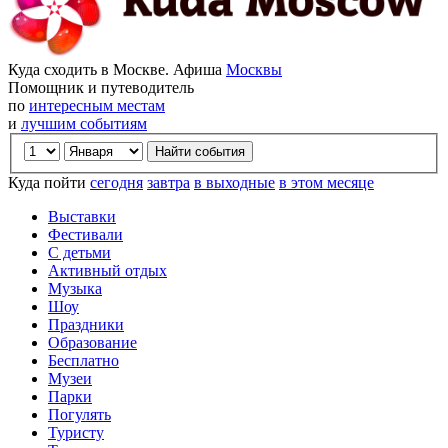
Куда сходить в Москве. Афиша
Москвы
Помощник и путеводитель
по
интересным местам
и
лучшим событиям
Куда пойти
сегодня
завтра
в выходные
в этом месяце
Выставки
Фестивали
С детьми
Активный отдых
Музыка
Шоу
Праздники
Образование
Бесплатно
Музеи
Парки
Погулять
Туристу