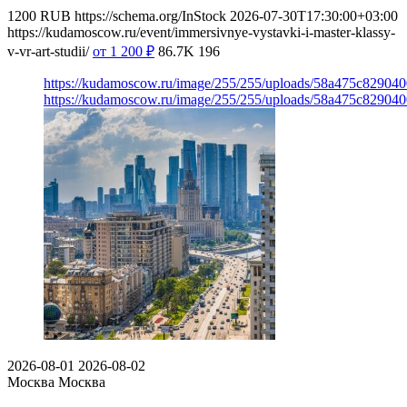
1200
RUB
https://schema.org/InStock
2026-07-30T17:30:00+03:00
https://kudamoscow.ru/event/immersivnye-vystavki-i-master-klassy-
v-vr-art-studii/
от 1 200
₽
86.7K
196
https://kudamoscow.ru/image/255/255/uploads/58a475c82904
https://kudamoscow.ru/image/255/255/uploads/58a475c82904
2026-08-01
2026-08-02
Москва
Москва