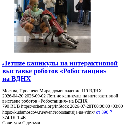
Летние каникулы на интерактивной
выставке роботов «Робостанция»
на ВДНХ
Москва, Проспект Мира, домовладение 119
ВДНХ
2026-04-20
2026-09-02
Летние каникулы на интерактивной
выставке роботов «Робостанция» на ВДНХ
790
RUB
https://schema.org/InStock
2026-07-28T00:00:00+03:00
https://kudamoscow.ru/event/robostantsija-na-vdnx/
от 890
₽
374.1K
1.4K
Советуем С детьми