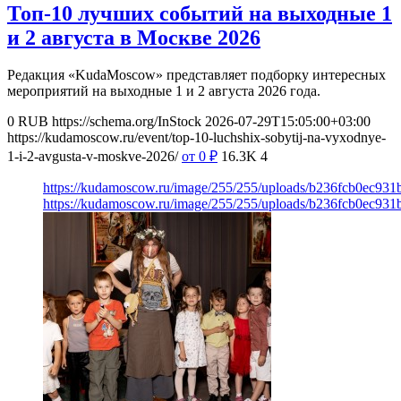
Топ-10 лучших событий на выходные 1
и 2 августа в Москве 2026
Редакция «KudaMoscow» представляет подборку интересных
мероприятий на выходные 1 и 2 августа 2026 года.
0
RUB
https://schema.org/InStock
2026-07-29T15:05:00+03:00
https://kudamoscow.ru/event/top-10-luchshix-sobytij-na-vyxodnye-
1-i-2-avgusta-v-moskve-2026/
от 0
₽
16.3K
4
https://kudamoscow.ru/image/255/255/uploads/b236fcb0ec93
https://kudamoscow.ru/image/255/255/uploads/b236fcb0ec93