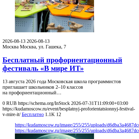
2026-08-13
2026-08-13
Москва
Москва, ул. Гашека, 7
Бесплатный профориентационный
фестиваль «В мире ИТ»
13 августа 2026 года Московская школа программистов
приглашает школьников 2–10 классов
на профориентационный…
0
RUB
https://schema.org/InStock
2026-07-31T11:09:00+03:00
https://kudamoscow.ru/event/besplatnyj-proforientatsionnyj-festival-
v-mire-it/
Бесплатно
1.1K
12
https://kudamoscow.ru/image/255/255/uploads/d6dba3a4687d
https://kudamoscow.ru/image/255/255/uploads/d6dba3a4687d