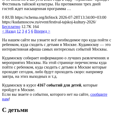
Фестиваль тайской культуры. На протяжении трех дней
гостей ждет насыщенная программа …
0
RUB
https://schema.org/InStock
2026-07-28T13:34:00+03:00
https://kudamoscow.ru/event/festival-tajskoj-kultury-2026/
Бесплатно
12.7K
164
< Назад
1
2
3
4
5
6
Вперед >
На нашем сайте вы узнаете всё необходимое про куда пойти с
ребенком, куда сходить с детьми в Москве. Кудамоскоу — это
интерактивная афиша самых интересных событий Москвы.
Кудамоскоу собирает информацию о лучших развлечениях и
мероприятих Москвы. На этой странице перечислены куда
пойти с ребенком, куда сходить с детьми в Москве которые
проходят сегодня, либо будут проходить скоро: например
завтра, на этих выходных и т.д.
Кудамоскоу в курсе
4167 событий для детей
, которые
пройдут в Москве.
Если вы знаете о событии, которого нет на сайте,
сообщите
нам
!
С детьми