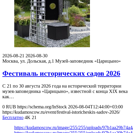
2026-08-21
2026-08-30
Москва, ул. Дольская, д.1
Музей-заповедник «Царицыно»
Фестиваль исторических садов 2026
С 21 по 30 августа 2026 года на исторический территории
музея-заповедника «Царицыно», известной с конца XIX века
как…
0
RUB
https://schema.org/InStock
2026-08-04T12:44:00+03:00
https://kudamoscow.ru/event/festival-istoricheskix-sadov-2026/
Бесплатно
4K
21
https://kudamoscow.ru/image/255/255/uploads/97b1aa29b74a
https://kudamoscow.ru/image/255/255/uploads/97b1aa29b74a