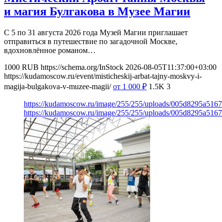
и магия Булгакова в Музее Магии
С 5 по 31 августа 2026 года Музей Магии приглашает
отправиться в путешествие по загадочной Москве,
вдохновлённое романом…
1000
RUB
https://schema.org/InStock
2026-08-05T11:37:00+03:00
https://kudamoscow.ru/event/misticheskij-arbat-tajny-moskvy-i-
magija-bulgakova-v-muzee-magii/
от 1 000
₽
1.5K
3
https://kudamoscow.ru/image/255/255/uploads/005d8295a516
https://kudamoscow.ru/image/255/255/uploads/005d8295a516