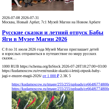
2026-07-08
2026-07-31
Москва, Новый Арбат, 7с1
Музей Магии на Новом Арбате
Русские сказки и летний отпуск Бабы
Яги в Музее Магии 2026
С 8 по 31 июля 2026 года Музей Магии приглашает детей
и взрослых отправиться в путешествие по миру русских
сказок…
1000
RUB
https://schema.org/InStock
2026-07-28T18:27:00+03:00
https://kudamoscow.ru/event/russkie-skazki-i-letnij-otpusk-baby-
jagi-v-muzee-magii-2026/
от 1 000
₽
2.3K
5
https://kudamoscow.ru/image/255/255/uploads/ce664f677480
https://kudamoscow.ru/image/255/255/uploads/ce664f677480