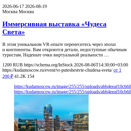
2026-06-17
2026-08-19
Москва
Москва
Иммерсивная выставка «Чудеса
Света»
В этом уникальном VR-опыте перенеситесь через эпохи
и континенты. Вам откроются детали, недоступные обычным
туристам. Наденьте очки виртуальной реальности …
1200
RUB
https://schema.org/InStock
2026-08-06T14:30:00+03:00
https://kudamoscow.ru/event/vr-puteshestvie-chudesa-sveta/
от 1
200
₽
41.2K
154
https://kudamoscow.ru/image/255/255/uploads/abb4eeaf10cb
https://kudamoscow.ru/image/255/255/uploads/abb4eeaf10cb