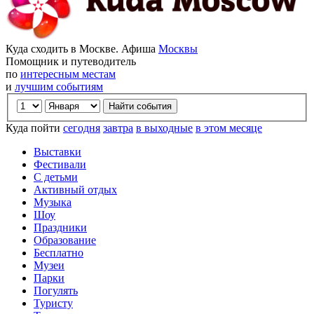
Куда сходить в Москве. Афиша
Москвы
Помощник и путеводитель
по
интересным местам
и
лучшим событиям
Куда пойти
сегодня
завтра
в выходные
в этом месяце
Выставки
Фестивали
С детьми
Активный отдых
Музыка
Шоу
Праздники
Образование
Бесплатно
Музеи
Парки
Погулять
Туристу