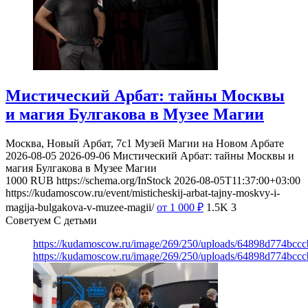
Мистический Арбат: тайны Москвы
и магия Булгакова в Музее Магии
Москва, Новый Арбат, 7с1
Музей Магии на Новом Арбате
2026-08-05
2026-09-06
Мистический Арбат: тайны Москвы и
магия Булгакова в Музее Магии
1000
RUB
https://schema.org/InStock
2026-08-05T11:37:00+03:00
https://kudamoscow.ru/event/misticheskij-arbat-tajny-moskvy-i-
magija-bulgakova-v-muzee-magii/
от 1 000
₽
1.5K
3
Советуем С детьми
https://kudamoscow.ru/image/269/250/uploads/64898d774bc
https://kudamoscow.ru/image/269/250/uploads/64898d774bc