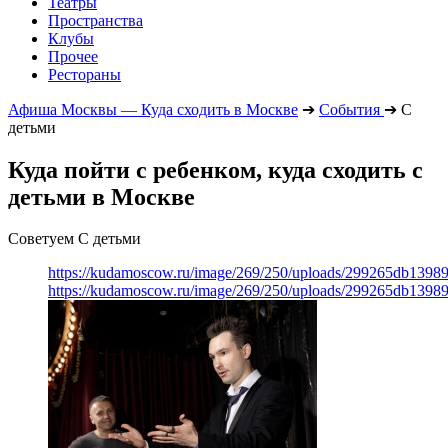
Театры
Пространства
Клубы
Прочее
Рестораны
Афиша Москвы — Куда сходить в Москве
➔
События
➔
С
детьми
Куда пойти с ребенком, куда сходить с
детьми в Москве
Советуем С детьми
https://kudamoscow.ru/image/269/250/uploads/299265db139
https://kudamoscow.ru/image/269/250/uploads/299265db139