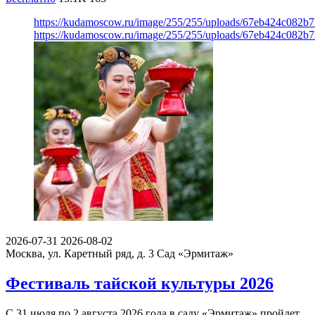
https://kudamoscow.ru/image/255/255/uploads/67eb424c082b
https://kudamoscow.ru/image/255/255/uploads/67eb424c082b
2026-07-31
2026-08-02
Москва, ул. Каретный ряд, д. 3
Сад «Эрмитаж»
Фестиваль тайской культуры 2026
С 31 июля по 2 августа 2026 года в саду «Эрмитаж» пройдет