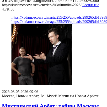
0
RUB
https://schema.org/InStock
2026-08-05T12:26:00+03:00
https://kudamoscow.ru/event/den-fizkulturnika-2026/
Бесплатно
4.7K
38
https://kudamoscow.ru/image/255/255/uploads/299265db139
https://kudamoscow.ru/image/255/255/uploads/299265db139
2026-08-05
2026-09-06
Москва, Новый Арбат, 7с1
Музей Магии на Новом Арбате
Мистический Арбат: тайны Москвы