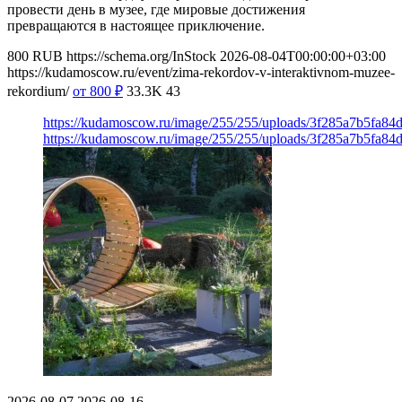
провести день в музее, где мировые достижения
превращаются в настоящее приключение.
800
RUB
https://schema.org/InStock
2026-08-04T00:00:00+03:00
https://kudamoscow.ru/event/zima-rekordov-v-interaktivnom-muzee-
rekordium/
от 800
₽
33.3K
43
https://kudamoscow.ru/image/255/255/uploads/3f285a7b5fa8
https://kudamoscow.ru/image/255/255/uploads/3f285a7b5fa8
2026-08-07
2026-08-16