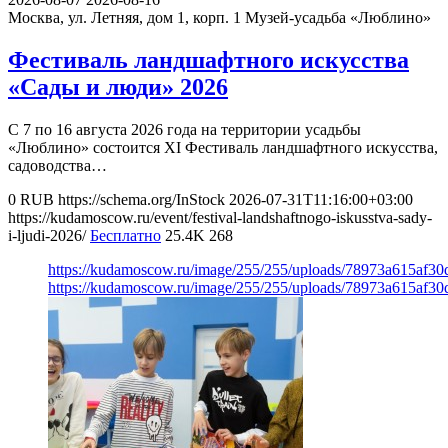
Москва, ул. Летняя, дом 1, корп. 1
Музей-усадьба «Люблино»
Фестиваль ландшафтного искусства
«Сады и люди» 2026
С 7 по 16 августа 2026 года на территории усадьбы
«Люблино» состоится XI Фестиваль ландшафтного искусства,
садоводства…
0
RUB
https://schema.org/InStock
2026-07-31T11:16:00+03:00
https://kudamoscow.ru/event/festival-landshaftnogo-iskusstva-sady-
i-ljudi-2026/
Бесплатно
25.4K
268
https://kudamoscow.ru/image/255/255/uploads/78973a615af3
https://kudamoscow.ru/image/255/255/uploads/78973a615af3