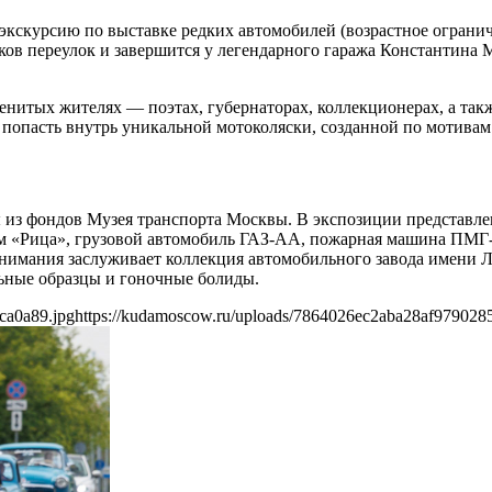
на экскурсию по выставке редких автомобилей (возрастное огран
аков переулок и завершится у легендарного гаража Константина 
нитых жителях — поэтах, губернаторах, коллекционерах, а также
ут попасть внутрь уникальной мотоколяски, созданной по мотива
из фондов Музея транспорта Москвы. В экспозиции представлен
м «Рица», грузовой автомобиль ГАЗ-АА, пожарная машина ПМГ-
имания заслуживает коллекция автомобильного завода имени Ле
ьные образцы и гоночные болиды.
ca0a89.jpg
https://kudamoscow.ru/uploads/7864026ec2aba28af979028