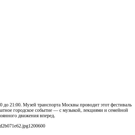
00 до 21:00. Музей транспорта Москвы проводит этот фестиваль
рматное городское событие — с музыкой, лекциями и семейной
оянного движения вперед.
ed2b071e62.jpg
1200
600