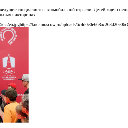
ведущие специалисты автомобильной отрасли. Детей ждет специ
ельных викторинах.
5dc2ea.jpg
https://kudamoscow.ru/uploads/6c4d0e0e668ac263d20e06c