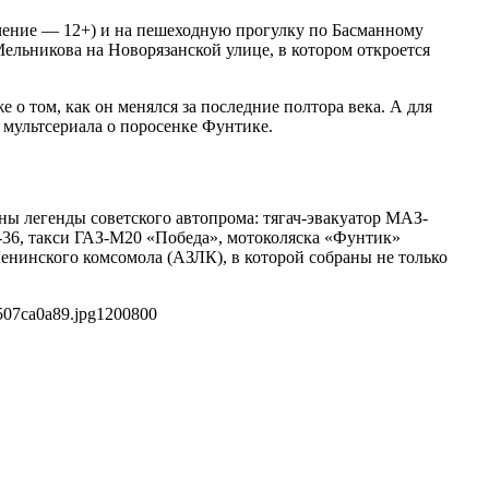
ичение — 12+) и на пешеходную прогулку по Басманному
Мельникова на Новорязанской улице, в котором откроется
 о том, как он менялся за последние полтора века. А для
м мультсериала о поросенке Фунтике.
ы легенды советского автопрома: тягач-эвакуатор МАЗ-
36, такси ГАЗ-М20 «Победа», мотоколяска «Фунтик»
нинского комсомола (АЗЛК), в которой собраны не только
507ca0a89.jpg
1200
800