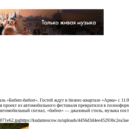
ль «Бибип-бибоп». Гостей ждут в бизнес-квартале «Арма» с 11:
емя проект из автомобильного фестиваля превратился в полнофо
автомобильный сигнал, «бибоп» — джазовый стиль, музыка пост
071e62.jpg
https://kudamoscow.ru/uploads/4456d3d4ee452936c2ea3a