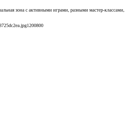
альная зона с активными играми, разными мастер-классами,
8725dc2ea.jpg
1200
800