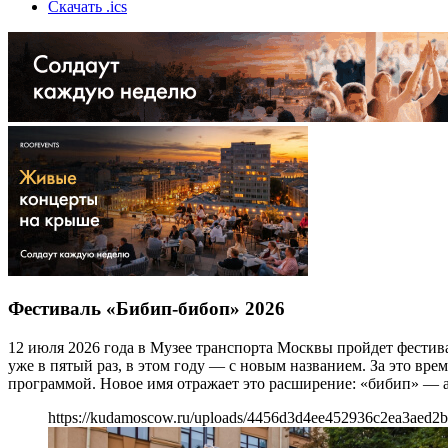
Скачать .ics
Фестиваль «Бибип-бибоп» 2026
12 июля 2026 года в Музее транспорта Москвы пройдет фестива
уже в пятый раз, в этом году — с новым названием. За это вр
программой. Новое имя отражает это расширение: «бибип» — 
https://kudamoscow.ru/uploads/4456d3d4ee452936c2ea3aed2b