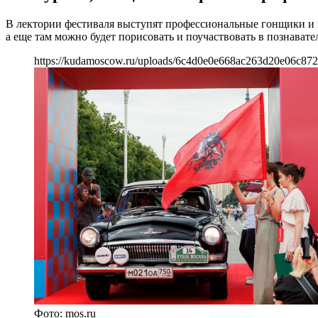
В лектории фестиваля выступят профессиональные гонщики и 
а еще там можно будет порисовать и поучаствовать в познават
https://kudamoscow.ru/uploads/6c4d0e0e668ac263d20e06c872
Фото: mos.ru