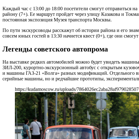
Каждый час с 13:00 до 18:00 посетители смогут отправиться 
району (7+). Ее маршрут пройдет через улицу Казакова и Токм
постоянная экспозиция Музея транспорта Москвы.
По пути экскурсоводы расскажут об истории района и его знаме
совсем юных гостей в 13:30 начнется квест (0+), где они смог
Легенды советского автопрома
На выставке редких автомобилей можно будет увидеть машины 
ЗИЛ-200, курортно-экскурсионный автобус с открытым кузово
и машины ГАЗ-21 «Волга» разных модификаций. Отдельного вн
серийные машины, но и редчайшие прототипы, экспериментал
https://kudamoscow.ru/uploads/7864026ec2aba28af979028507