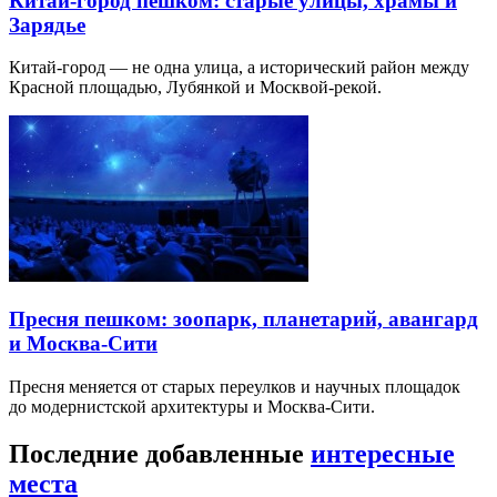
Китай-город пешком: старые улицы, храмы и
Зарядье
Китай-город — не одна улица, а исторический район между
Красной площадью, Лубянкой и Москвой-рекой.
Пресня пешком: зоопарк, планетарий, авангард
и Москва-Сити
Пресня меняется от старых переулков и научных площадок
до модернистской архитектуры и Москва-Сити.
Последние добавленные
интересные
места