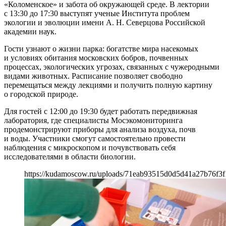
«Коломенское» и забота об окружающей среде. В лектории
с 13:30 до 17:30 выступят ученые Института проблем
экологии и эволюции имени А. Н. Северцова Российской
академии наук.
Гости узнают о жизни парка: богатстве мира насекомых
и условиях обитания московских бобров, почвенных
процессах, экологических угрозах, связанных с чужеродными
видами животных. Расписание позволяет свободно
перемещаться между лекциями и получить полную картину
о городской природе.
Для гостей с 12:00 до 19:30 будет работать передвижная
лаборатория, где специалисты Мосэкомониторинга
продемонстрируют приборы для анализа воздуха, почв
и воды. Участники смогут самостоятельно провести
наблюдения с микроскопом и почувствовать себя
исследователями в области биологии.
https://kudamoscow.ru/uploads/71eab93515d0d5d41a27b76f3f