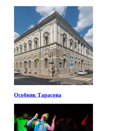
Особняк Тарасова