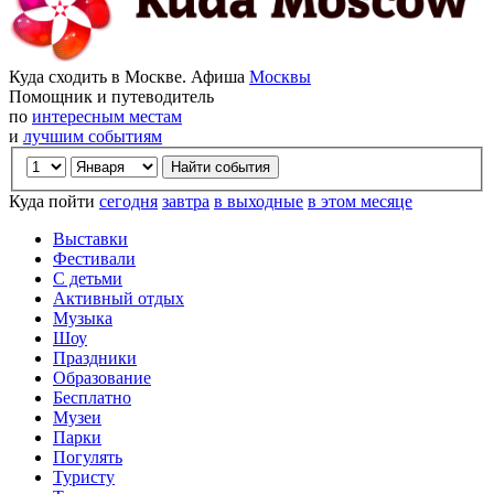
Куда сходить в Москве. Афиша
Москвы
Помощник и путеводитель
по
интересным местам
и
лучшим событиям
Куда пойти
сегодня
завтра
в выходные
в этом месяце
Выставки
Фестивали
С детьми
Активный отдых
Музыка
Шоу
Праздники
Образование
Бесплатно
Музеи
Парки
Погулять
Туристу