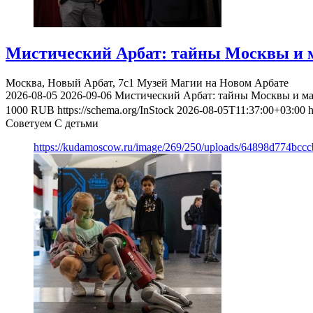
Мистический Арбат: тайны Москвы и м
Москва, Новый Арбат, 7с1
Музей Магии на Новом Арбате
2026-08-05
2026-09-06
Мистический Арбат: тайны Москвы и ма
1000
RUB
https://schema.org/InStock
2026-08-05T11:37:00+03:00
h
Советуем С детьми
https://kudamoscow.ru/image/269/250/uploads/64898d774bc