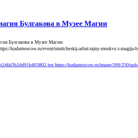
агия Булгакова в Музее Магии
гия Булгакова в Музее Магии
ttps://kudamoscow.ru/event/misticheskij-arbat-tajny-moskvy-i-magija
ccb246d3b2dd91b403802.jpg
https://kudamoscow.ru/image/269/250/u