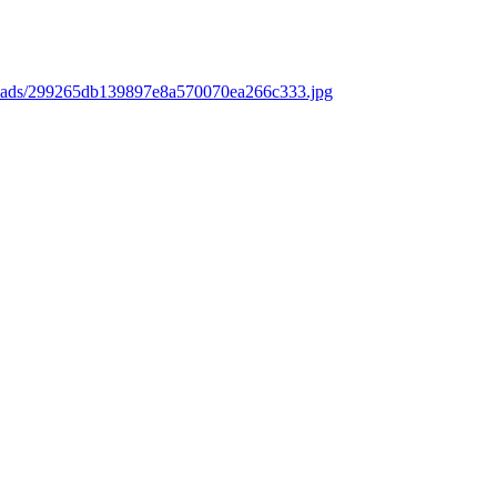
loads/299265db139897e8a570070ea266c333.jpg