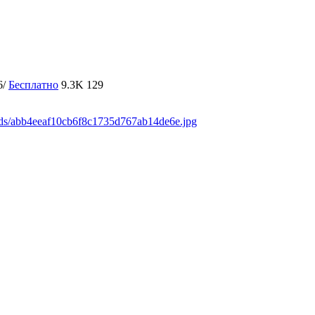
6/
Бесплатно
9.3K
129
ads/abb4eeaf10cb6f8c1735d767ab14de6e.jpg