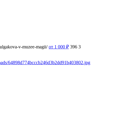
-bulgakova-v-muzee-magii/
от 1 000
₽
396
3
ploads/64898d774bcccb246d3b2dd91b403802.jpg