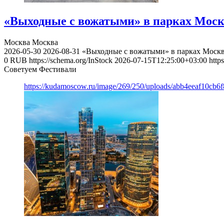
«Выходные с вожатыми» в парках Моск
Москва
Москва
2026-05-30
2026-08-31
«Выходные с вожатыми» в парках Моск
0
RUB
https://schema.org/InStock
2026-07-15T12:25:00+03:00
http
Советуем Фестивали
https://kudamoscow.ru/image/269/250/uploads/abb4eeaf10cb