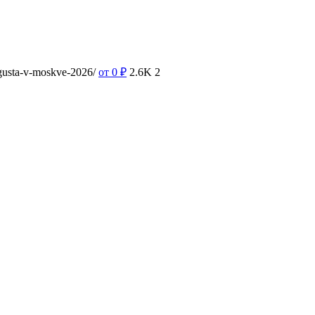
vgusta-v-moskve-2026/
от 0
₽
2.6K
2