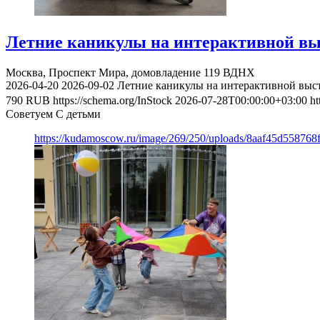
Летние каникулы на интерактивной вы
Москва, Проспект Мира, домовладение 119
ВДНХ
2026-04-20
2026-09-02
Летние каникулы на интерактивной выс
790
RUB
https://schema.org/InStock
2026-07-28T00:00:00+03:00
ht
Советуем С детьми
https://kudamoscow.ru/image/269/250/uploads/8aaf45d55876