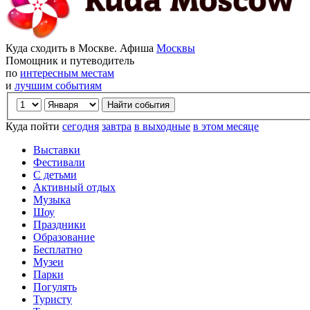
Куда сходить в Москве. Афиша
Москвы
Помощник и путеводитель
по
интересным местам
и
лучшим событиям
Куда пойти
сегодня
завтра
в выходные
в этом месяце
Выставки
Фестивали
С детьми
Активный отдых
Музыка
Шоу
Праздники
Образование
Бесплатно
Музеи
Парки
Погулять
Туристу