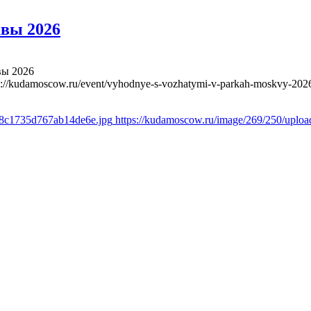
вы 2026
вы 2026
s://kudamoscow.ru/event/vyhodnye-s-vozhatymi-v-parkah-moskvy-202
6f8c1735d767ab14de6e.jpg
https://kudamoscow.ru/image/269/250/uplo