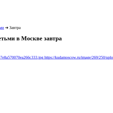
ьми
➔
Завтра
детьми в Москве завтра
897e8a570070ea266c333.jpg
https://kudamoscow.ru/image/269/250/up