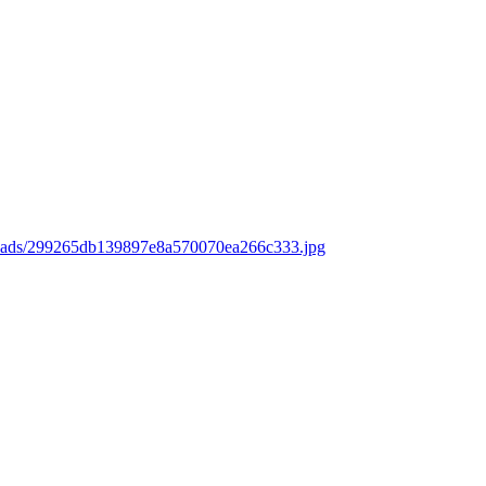
loads/299265db139897e8a570070ea266c333.jpg