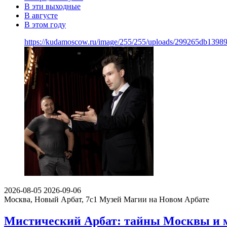
В эти выходные
В августе
В этом году
https://kudamoscow.ru/image/255/255/uploads/299265db139
2026-08-05
2026-09-06
Москва, Новый Арбат, 7с1
Музей Магии на Новом Арбате
Мистический Арбат: тайны Москвы и м