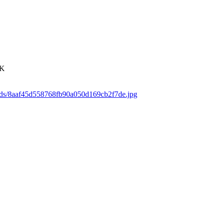
4K
oads/8aaf45d558768fb90a050d169cb2f7de.jpg