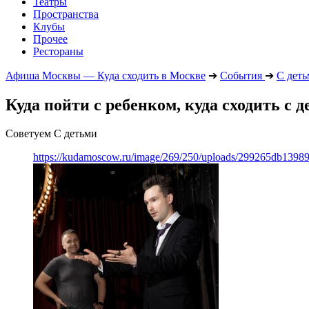
Театры
Пространства
Клубы
Прочее
Рестораны
Афиша Москвы — Куда сходить в Москве
➔
События
➔
С дет
Куда пойти с ребенком, куда сходить с 
Советуем С детьми
https://kudamoscow.ru/image/269/250/uploads/299265db139