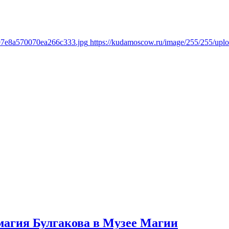
897e8a570070ea266c333.jpg
https://kudamoscow.ru/image/255/255/up
агия Булгакова в Музее Магии