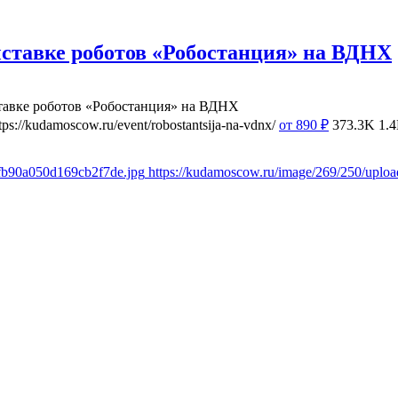
ставке роботов «Робостанция» на ВДНХ
тавке роботов «Робостанция» на ВДНХ
tps://kudamoscow.ru/event/robostantsija-na-vdnx/
от 890
₽
373.3K
1.
8fb90a050d169cb2f7de.jpg
https://kudamoscow.ru/image/269/250/upl