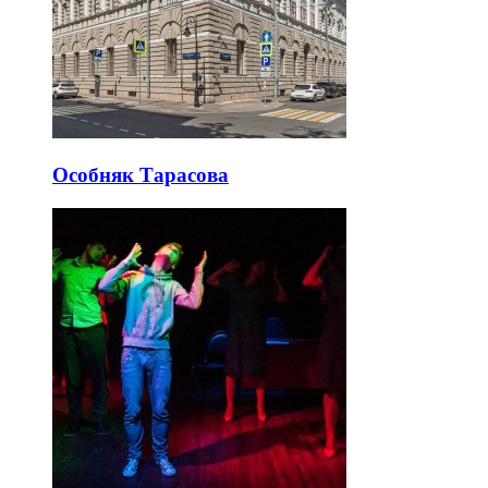
Особняк Тарасова