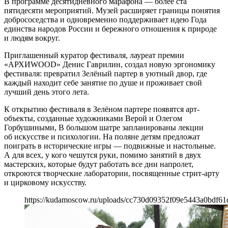
В программе десятидневного марафона — более ста
пятидесяти мероприятий. Музей расширяет границы понятия
добрососедства и одновременно поддерживает идею Года
единства народов России и бережного отношения к природе
и людям вокруг.
Приглашенный куратор фестиваля, лауреат премии
«АРХИWOOD» Денис Гаврилин, создал новую эргономику
фестиваля: превратил Зелёный партер в уютный двор, где
каждый находит себе занятие по душе и проживает свой
лучший день этого лета.
К открытию фестиваля в Зелёном партере появятся арт-
объекты, созданные художниками Верой и Олегом
Горбушиными, В большом шатре запланированы лекции
об искусстве и психологии. На поляне детям предложат
поиграть в исторические игры — подвижные и настольные.
А для всех, у кого чешутся руки, помимо занятий в двух
мастерских, которые будут работать все дни напролет,
откроются творческие лаборатории, посвященные стрит-арту
и цирковому искусству.
https://kudamoscow.ru/uploads/cc730d09352f09e5443a0bdf61