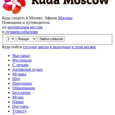
Куда сходить в Москве. Афиша
Москвы
Помощник и путеводитель
по
интересным местам
и
лучшим событиям
Куда пойти
сегодня
завтра
в выходные
в этом месяце
Выставки
Фестивали
С детьми
Активный отдых
Музыка
Шоу
Праздники
Образование
Бесплатно
Музеи
Парки
Погулять
Туристу