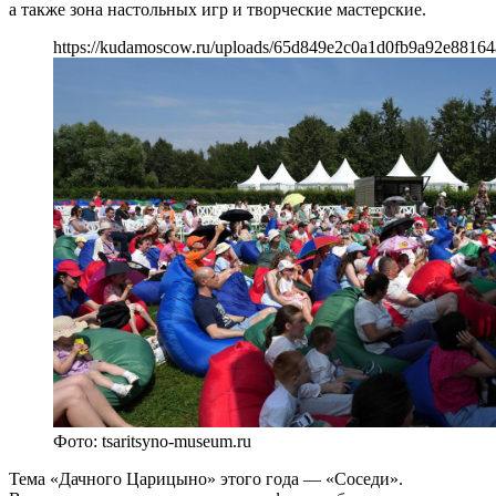
а также зона настольных игр и творческие мастерские.
https://kudamoscow.ru/uploads/65d849e2c0a1d0fb9a92e88164
Фото: tsaritsyno-museum.ru
Тема «Дачного Царицыно» этого года — «Соседи».