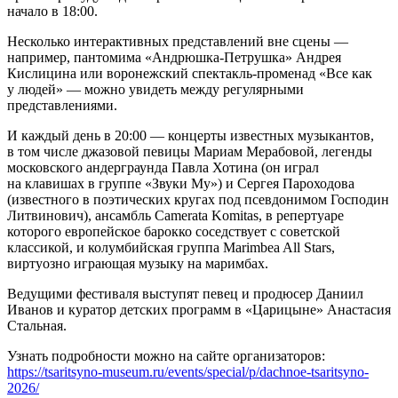
начало в 18:00.
Несколько интерактивных представлений вне сцены —
например, пантомима «Андрюшка-Петрушка» Андрея
Кислицина или воронежский спектакль-променад «Все как
у людей» — можно увидеть между регулярными
представлениями.
И каждый день в 20:00 — концерты известных музыкантов,
в том числе джазовой певицы Мариам Мерабовой, легенды
московского андерграунда Павла Хотина (он играл
на клавишах в группе «Звуки Му») и Сергея Пароходова
(известного в поэтических кругах под псевдонимом Господин
Литвинович), ансамбль Camerata Komitas, в репертуаре
которого европейское барокко соседствует с советской
классикой, и колумбийская группа Marimbea All Stars,
виртуозно играющая музыку на маримбах.
Ведущими фестиваля выступят певец и продюсер Даниил
Иванов и куратор детских программ в «Царицыне» Анастасия
Стальная.
Узнать подробности можно на сайте организаторов:
https://tsaritsyno-museum.ru/events/special/p/dachnoe-tsaritsyno-
2026/