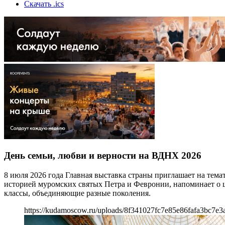
Скачать .ics
День семьи, любви и верности на ВДНХ 2026
8 июля 2026 года Главная выставка страны приглашает на тем
историей муромских святых Петра и Февронии, напоминает о це
классы, объединяющие разные поколения.
https://kudamoscow.ru/uploads/8f341027fc7e85e86fafa3bc7e3