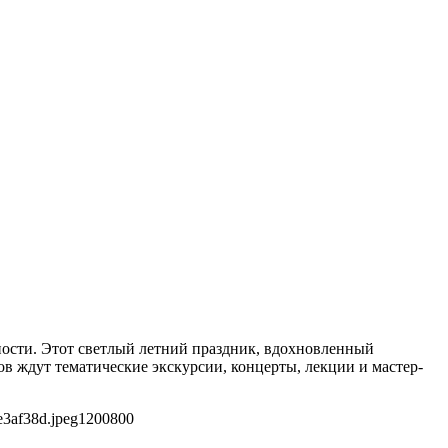
ности. Этот светлый летний праздник, вдохновленный
ов ждут тематические экскурсии, концерты, лекции и мастер-
e3af38d.jpeg
1200
800