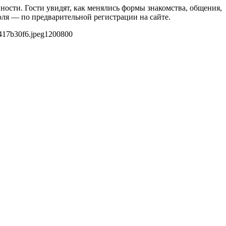
ости. Гости увидят, как менялись формы знакомства, общения,
юля — по предварительной регистрации на сайте.
417b30f6.jpeg
1200
800