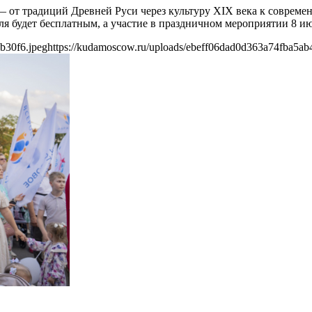
 от традиций Древней Руси через культуру XIX века к современн
юля будет бесплатным, а участие в праздничном мероприятии 8 и
b30f6.jpeg
https://kudamoscow.ru/uploads/ebeff06dad0d363a74fba5ab