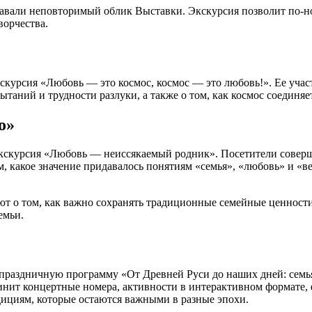
оздавали неповторимый облик Выставки. Экскурсия позволит по-
ворчества.
экскурсия «Любовь — это космос, космос — это любовь!». Ее уч
ытаний и трудности разлуки, а также о том, как космос соединяе
о»
экскурсия «Любовь — неиссякаемый родник». Посетители соверша
ом, какое значение придавалось понятиям «семья», «любовь» и «
ют о том, как важно сохранять традиционные семейные ценности
емьи.
праздничную программу «От Древней Руси до наших дней: семья 
динит концертные номера, активности в интерактивном формате,
дициям, которые остаются важными в разные эпохи.