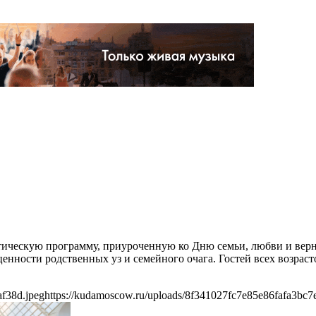
атическую программу, приуроченную ко Дню семьи, любви и вер
нности родственных уз и семейного очага. Гостей всех возраст
af38d.jpeg
https://kudamoscow.ru/uploads/8f341027fc7e85e86fafa3bc7