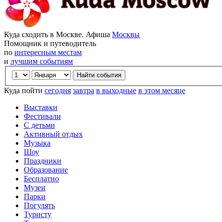
Куда сходить в Москве. Афиша
Москвы
Помощник и путеводитель
по
интересным местам
и
лучшим событиям
Куда пойти
сегодня
завтра
в выходные
в этом месяце
Выставки
Фестивали
С детьми
Активный отдых
Музыка
Шоу
Праздники
Образование
Бесплатно
Музеи
Парки
Погулять
Туристу