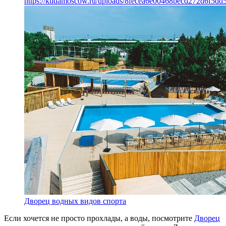
https://kudamoscow.ru/uploads/8fecea6e00468becd272d6f5dd5
Дворец водных видов спорта
Если хочется не просто прохлады, а воды, посмотрите
Дворец