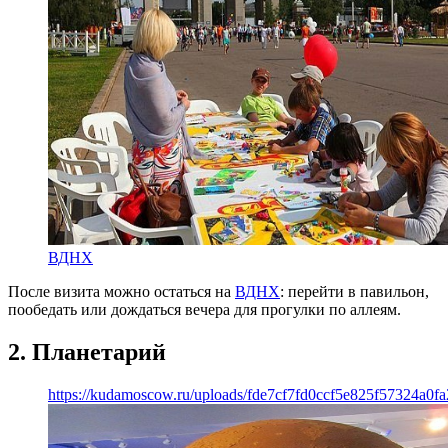
ВДНХ
После визита можно остаться на
ВДНХ
: перейти в павильон,
пообедать или дождаться вечера для прогулки по аллеям.
2. Планетарий
https://kudamoscow.ru/uploads/fde7cf7fd0ccf5e825f57324a0fa