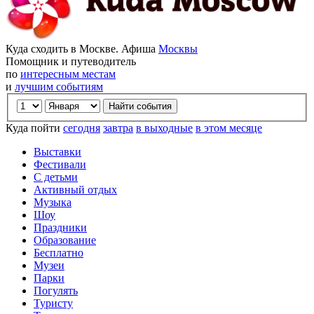
Куда сходить в Москве. Афиша
Москвы
Помощник и путеводитель
по
интересным местам
и
лучшим событиям
Куда пойти
сегодня
завтра
в выходные
в этом месяце
Выставки
Фестивали
С детьми
Активный отдых
Музыка
Шоу
Праздники
Образование
Бесплатно
Музеи
Парки
Погулять
Туристу