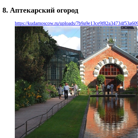
8. Аптекарский огород
https://kudamoscow.ru/uploads/7b9a9e13ce9f82a34734f53a60