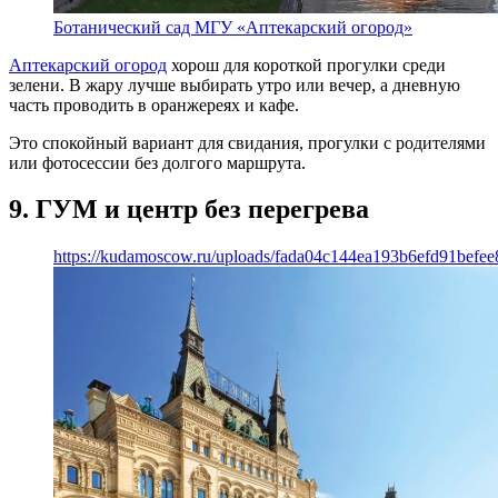
Ботанический сад МГУ «Аптекарский огород»
Аптекарский огород
хорош для короткой прогулки среди
зелени. В жару лучше выбирать утро или вечер, а дневную
часть проводить в оранжереях и кафе.
Это спокойный вариант для свидания, прогулки с родителями
или фотосессии без долгого маршрута.
9. ГУМ и центр без перегрева
https://kudamoscow.ru/uploads/fada04c144ea193b6efd91befee