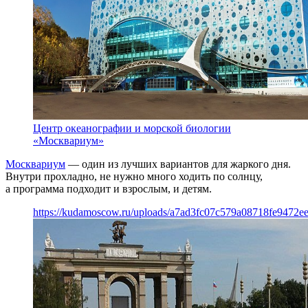
Центр океанографии и морской биологии
«Москвариум»
Москвариум
— один из лучших вариантов для жаркого дня.
Внутри прохладно, не нужно много ходить по солнцу,
а программа подходит и взрослым, и детям.
https://kudamoscow.ru/uploads/a7ad3fc07c579a08718fe9472e