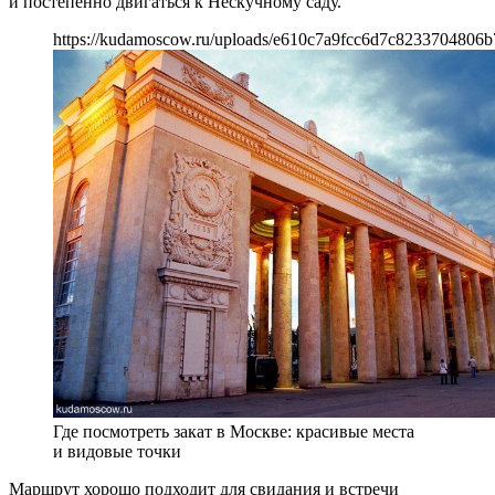
и постепенно двигаться к Нескучному саду.
https://kudamoscow.ru/uploads/e610c7a9fcc6d7c8233704806b
Где посмотреть закат в Москве: красивые места
и видовые точки
Маршрут хорошо подходит для свидания и встречи