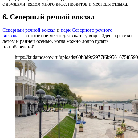
с друзьями: рядом много кафе, прокатов и мест для отдыха.
6. Северный речной вокзал
Северный речной вокзал
и
парк Северного речного
вокзала
— спокойное место для заката у воды. Здесь красиво
летом и ранней осенью, когда можно долго гулять
по набережной.
https://kudamoscow.ru/uploads/60b8d9c2977f6b9561675f859