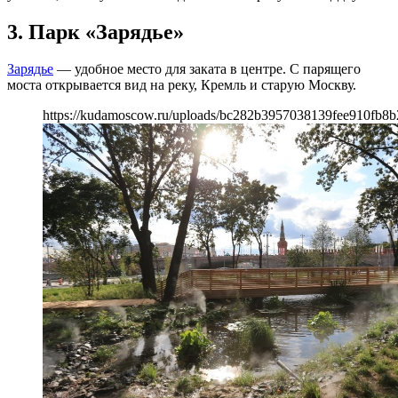
3. Парк «Зарядье»
Зарядье
— удобное место для заката в центре. С парящего
моста открывается вид на реку, Кремль и старую Москву.
https://kudamoscow.ru/uploads/bc282b3957038139fee910fb8b