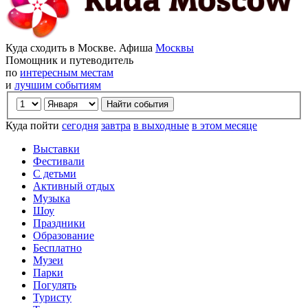
Куда сходить в Москве. Афиша
Москвы
Помощник и путеводитель
по
интересным местам
и
лучшим событиям
Куда пойти
сегодня
завтра
в выходные
в этом месяце
Выставки
Фестивали
С детьми
Активный отдых
Музыка
Шоу
Праздники
Образование
Бесплатно
Музеи
Парки
Погулять
Туристу