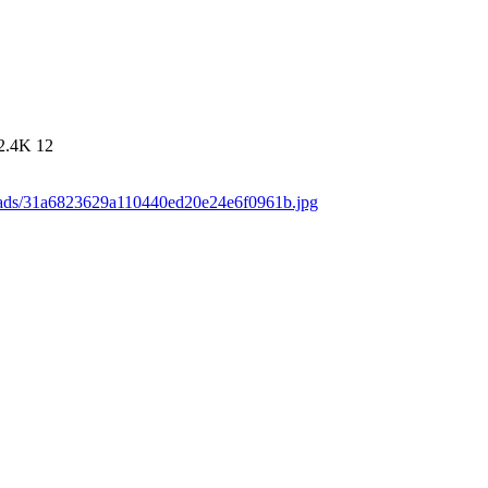
2.4K
12
loads/31a6823629a110440ed20e24e6f0961b.jpg