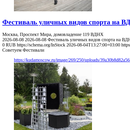
Фестиваль уличных видов спорта на В
Москва, Проспект Мира, домовладение 119
ВДНХ
2026-08-08
2026-08-08
Фестиваль уличных видов спорта на ВД
0
RUB
https://schema.org/InStock
2026-08-04T13:27:00+03:00
http
Советуем Фестивали
https://kudamoscow.ru/image/269/250/uploads/39a30b8d82a5