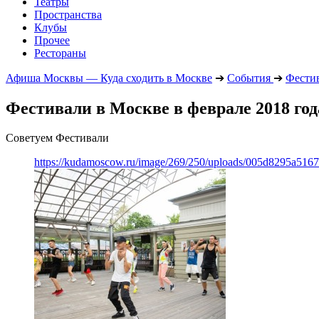
Театры
Пространства
Клубы
Прочее
Рестораны
Афиша Москвы — Куда сходить в Москве
➔
События
➔
Фести
Фестивали в Москве в феврале 2018 год
Советуем Фестивали
https://kudamoscow.ru/image/269/250/uploads/005d8295a516