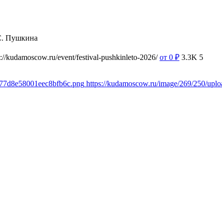
С. Пушкина
s://kudamoscow.ru/event/festival-pushkinleto-2026/
от 0
₽
3.3K
5
d77d8e58001eec8bfb6c.png
https://kudamoscow.ru/image/269/250/up