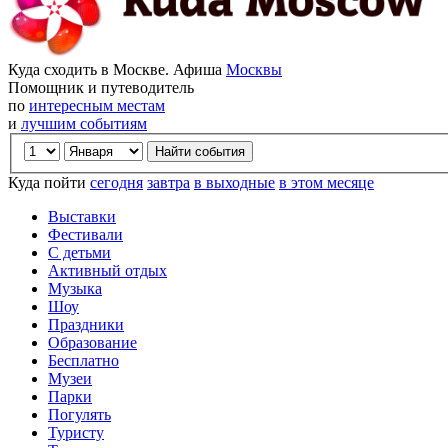
Куда сходить в Москве. Афиша
Москвы
Помощник и путеводитель
по
интересным местам
и
лучшим событиям
Куда пойти
сегодня
завтра
в выходные
в этом месяце
Выставки
Фестивали
С детьми
Активный отдых
Музыка
Шоу
Праздники
Образование
Бесплатно
Музеи
Парки
Погулять
Туристу