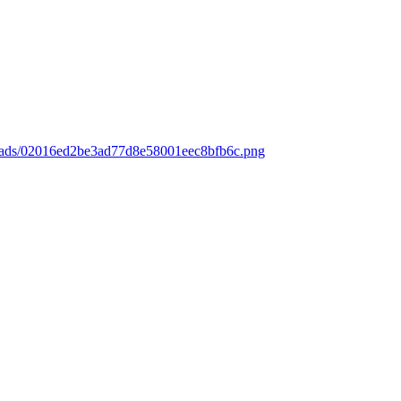
loads/02016ed2be3ad77d8e58001eec8bfb6c.png