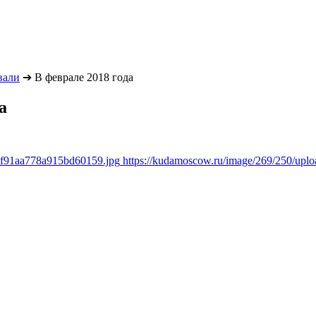
вали
➔
В феврале 2018 года
а
7f91aa778a915bd60159.jpg
https://kudamoscow.ru/image/269/250/up