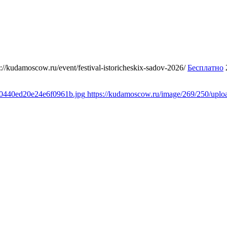
s://kudamoscow.ru/event/festival-istoricheskix-sadov-2026/
Бесплатно
10440ed20e24e6f0961b.jpg
https://kudamoscow.ru/image/269/250/up