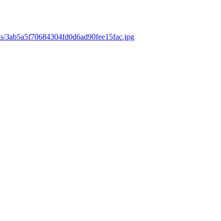
ds/3ab5a5f70684304fd0d6ad90fee15fac.jpg