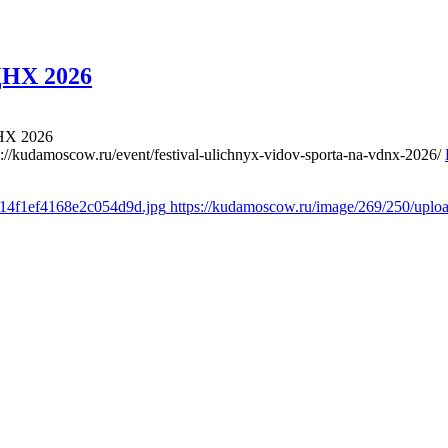
ДНХ 2026
НХ 2026
s://kudamoscow.ru/event/festival-ulichnyx-vidov-sporta-na-vdnx-2026/
614f1ef4168e2c054d9d.jpg
https://kudamoscow.ru/image/269/250/upl