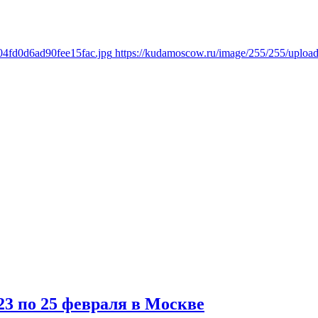
04fd0d6ad90fee15fac.jpg
https://kudamoscow.ru/image/255/255/uploa
23 по 25 февраля в Москве