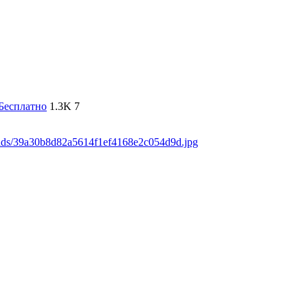
Бесплатно
1.3K
7
oads/39a30b8d82a5614f1ef4168e2c054d9d.jpg