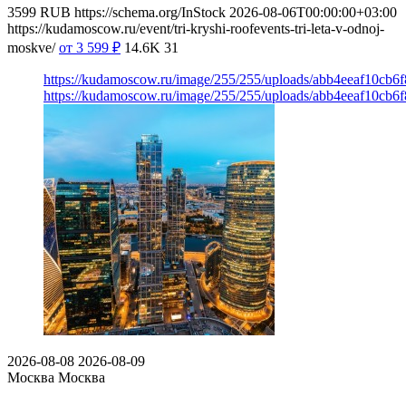
3599
RUB
https://schema.org/InStock
2026-08-06T00:00:00+03:00
https://kudamoscow.ru/event/tri-kryshi-roofevents-tri-leta-v-odnoj-
moskve/
от 3 599
₽
14.6K
31
https://kudamoscow.ru/image/255/255/uploads/abb4eeaf10cb
https://kudamoscow.ru/image/255/255/uploads/abb4eeaf10cb
2026-08-08
2026-08-09
Москва
Москва