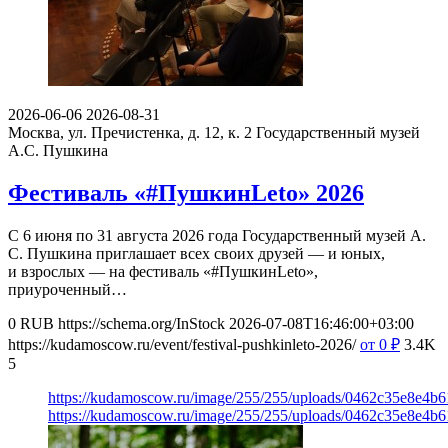
2026-06-06
2026-08-31
Москва, ул. Пречистенка, д. 12, к. 2
Государственный музей
А.С. Пушкина
Фестиваль «#ПушкинLeto» 2026
С 6 июня по 31 августа 2026 года Государственный музей А.
С. Пушкина приглашает всех своих друзей — и юных,
и взрослых — на фестиваль «#ПушкинLeto»,
приуроченный…
0
RUB
https://schema.org/InStock
2026-07-08T16:46:00+03:00
https://kudamoscow.ru/event/festival-pushkinleto-2026/
от 0
₽
3.4K
5
https://kudamoscow.ru/image/255/255/uploads/0462c35e8e4b
https://kudamoscow.ru/image/255/255/uploads/0462c35e8e4b