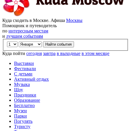
Куда сходить в Москве. Афиша
Москвы
Помощник и путеводитель
по
интересным местам
и
лучшим событиям
Куда пойти
сегодня
завтра
в выходные
в этом месяце
Выставки
Фестивали
С детьми
Активный отдых
Музыка
Шоу
Праздники
Образование
Бесплатно
Музеи
Парки
Погулять
Туристу