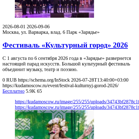
2026-08-01
2026-09-06
Москва, ул. Варварка, влад. 6
Парк «Зарядье»
Фестиваль «Культурный город» 2026
С 1 августа по 6 сентября 2026 года в «Зарядье» развернется
настоящий парад искусств. Большой культурный фестиваль
объединит музыку, театр и поэзию.
0
RUB
https://schema.org/InStock
2026-07-28T13:40:00+03:00
https://kudamoscow.ru/event/festival-kulturnyj-gorod-2026/
Бесплатно
5.9K
65
https://kudamoscow.ru/image/255/255/uploads/34743bf2878c
https://kudamoscow.ru/image/255/255/uploads/34743bf2878c