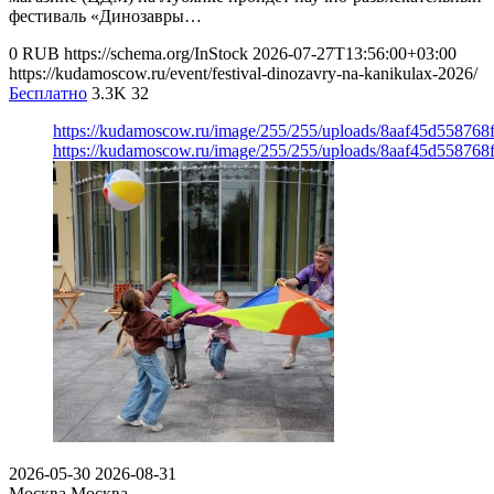
фестиваль «Динозавры…
0
RUB
https://schema.org/InStock
2026-07-27T13:56:00+03:00
https://kudamoscow.ru/event/festival-dinozavry-na-kanikulax-2026/
Бесплатно
3.3K
32
https://kudamoscow.ru/image/255/255/uploads/8aaf45d55876
https://kudamoscow.ru/image/255/255/uploads/8aaf45d55876
2026-05-30
2026-08-31
Москва
Москва