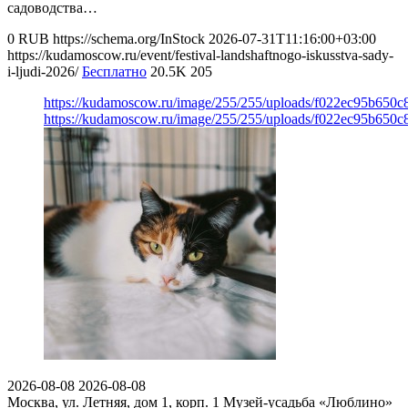
садоводства…
0
RUB
https://schema.org/InStock
2026-07-31T11:16:00+03:00
https://kudamoscow.ru/event/festival-landshaftnogo-iskusstva-sady-
i-ljudi-2026/
Бесплатно
20.5K
205
https://kudamoscow.ru/image/255/255/uploads/f022ec95b650
https://kudamoscow.ru/image/255/255/uploads/f022ec95b650
2026-08-08
2026-08-08
Москва, ул. Летняя, дом 1, корп. 1
Музей-усадьба «Люблино»