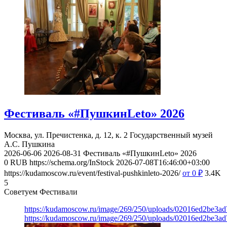
Фестиваль «#ПушкинLeto» 2026
Москва, ул. Пречистенка, д. 12, к. 2
Государственный музей
А.С. Пушкина
2026-06-06
2026-08-31
Фестиваль «#ПушкинLeto» 2026
0
RUB
https://schema.org/InStock
2026-07-08T16:46:00+03:00
https://kudamoscow.ru/event/festival-pushkinleto-2026/
от 0
₽
3.4K
5
Советуем Фестивали
https://kudamoscow.ru/image/269/250/uploads/02016ed2be3a
https://kudamoscow.ru/image/269/250/uploads/02016ed2be3a