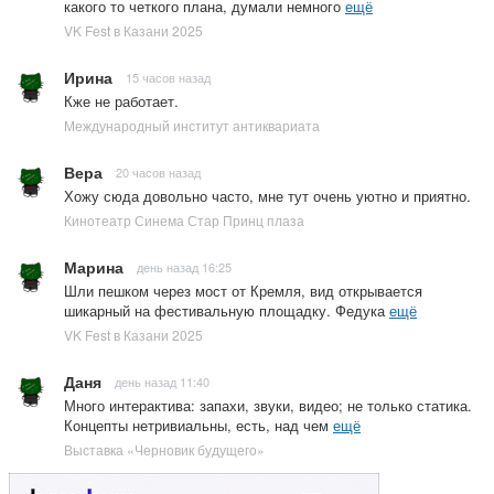
какого то четкого плана, думали немного
ещё
VK Fest в Казани 2025
Ирина
15 часов назад
Кже не работает.
Международный институт антиквариата
Вера
20 часов назад
Хожу сюда довольно часто, мне тут очень уютно и приятно.
Кинотеатр Синема Стар Принц плаза
Марина
день назад 16:25
Шли пешком через мост от Кремля, вид открывается
шикарный на фестивальную площадку. Федука
ещё
VK Fest в Казани 2025
Даня
день назад 11:40
Много интерактива: запахи, звуки, видео; не только статика.
Концепты нетривиальны, есть, над чем
ещё
Выставка «Черновик будущего»