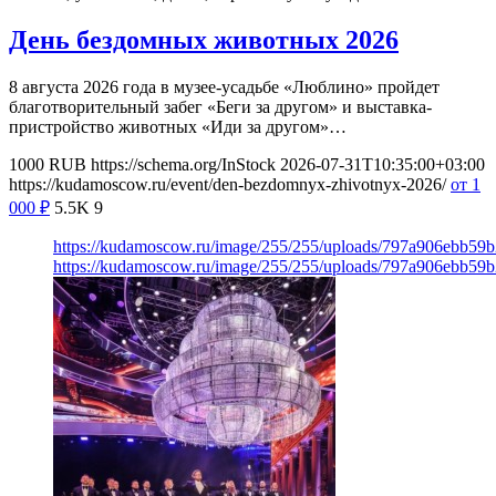
День бездомных животных 2026
8 августа 2026 года в музее-усадьбе «Люблино» пройдет
благотворительный забег «Беги за другом» и выставка-
пристройство животных «Иди за другом»…
1000
RUB
https://schema.org/InStock
2026-07-31T10:35:00+03:00
https://kudamoscow.ru/event/den-bezdomnyx-zhivotnyx-2026/
от 1
000
₽
5.5K
9
https://kudamoscow.ru/image/255/255/uploads/797a906ebb5
https://kudamoscow.ru/image/255/255/uploads/797a906ebb5