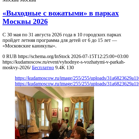
«Выходные с вожатыми» в парках
Москвы 2026
С 30 мая по 31 августа 2026 года в 10 городских парках
пройдет летняя программа для детей от 6 до 15 лет —
«Московские каникулы».
0
RUB
https://schema.org/InStock
2026-07-15T12:25:00+03:00
https://kudamoscow.ru/event/vyhodnye-s-vozhatymi-v-parkah-
moskvy-2026/
Бесплатно
9.4K
130
https://kudamoscow.ru/image/255/255/uploads/31a6823629a1
https://kudamoscow.ru/image/255/255/uploads/31a6823629a1