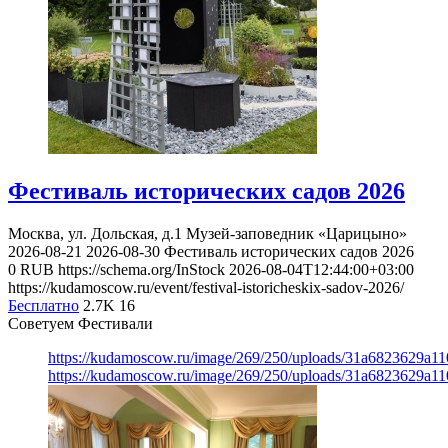
Фестиваль исторических садов 2026
Москва, ул. Дольская, д.1
Музей-заповедник «Царицыно»
2026-08-21
2026-08-30
Фестиваль исторических садов 2026
0
RUB
https://schema.org/InStock
2026-08-04T12:44:00+03:00
https://kudamoscow.ru/event/festival-istoricheskix-sadov-2026/
Бесплатно
2.7K
16
Советуем Фестивали
https://kudamoscow.ru/image/269/250/uploads/31a6823629a1
https://kudamoscow.ru/image/269/250/uploads/31a6823629a1