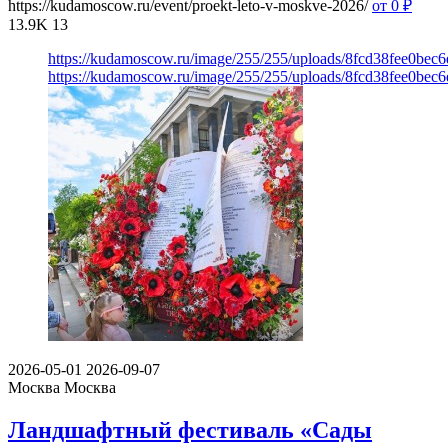
https://kudamoscow.ru/event/proekt-leto-v-moskve-2026/
от 0
₽
13.9K
13
https://kudamoscow.ru/image/255/255/uploads/8fcd38fee0be
https://kudamoscow.ru/image/255/255/uploads/8fcd38fee0be
2026-05-01
2026-09-07
Москва
Москва
Ландшафтный фестиваль «Сады