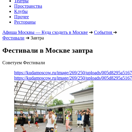
Театры
Пространства
Клубы
Прочее
Рестораны
Афиша Москвы — Куда сходить в Москве
➔
События
➔
Фестивали
➔
Завтра
Фестивали в Москве завтра
Советуем Фестивали
https://kudamoscow.ru/image/269/250/uploads/005d8295a516
https://kudamoscow.ru/image/269/250/uploads/005d8295a516