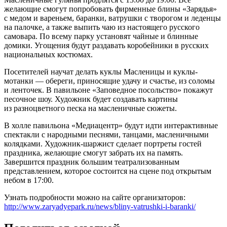
желающие смогут попробовать фирменные блины «Зарядья»
с медом и вареньем, баранки, ватрушки с творогом и леденцы
на палочке, а также выпить чаю из настоящего русского
самовара. По всему парку установят чайные и блинные
домики. Угощения будут раздавать коробейники в русских
национальных костюмах.
Посетителей научат делать куклы Масленицы и куклы-
мотанки — обереги, приносящие удачу и счастье, из соломы
и ленточек. В павильоне «Заповедное посольство» покажут
песочное шоу. Художник будет создавать картины
из разноцветного песка на масленичные сюжеты.
В холле павильона «Медиацентр» будут идти интерактивные
спектакли с народными песнями, танцами, масленичными
колядками. Художник-шаржист сделает портреты гостей
праздника, желающие смогут забрать их на память.
Завершится праздник большим театрализованным
представлением, которое состоится на сцене под открытым
небом в 17:00.
Узнать подробности можно на сайте организаторов:
http://www.zaryadyepark.ru/news/bliny-vatrushki-i-baranki/