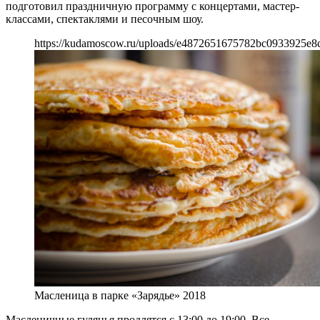
подготовил праздничную программу с концертами, мастер-
классами, спектаклями и песочным шоу.
https://kudamoscow.ru/uploads/e4872651675782bc0933925e8
Масленица в парке «Зарядье» 2018
Масленичные гулянья продлятся с 13:00 до 19:00. Все