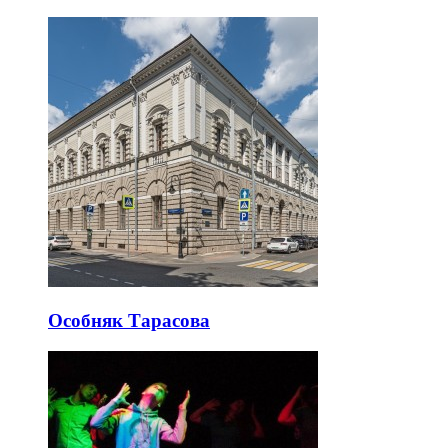
Особняк Тарасова