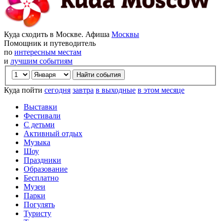
Куда сходить в Москве. Афиша
Москвы
Помощник и путеводитель
по
интересным местам
и
лучшим событиям
Куда пойти
сегодня
завтра
в выходные
в этом месяце
Выставки
Фестивали
С детьми
Активный отдых
Музыка
Шоу
Праздники
Образование
Бесплатно
Музеи
Парки
Погулять
Туристу