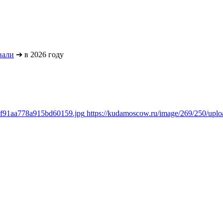
вали
➔
в 2026 году
7f91aa778a915bd60159.jpg
https://kudamoscow.ru/image/269/250/up