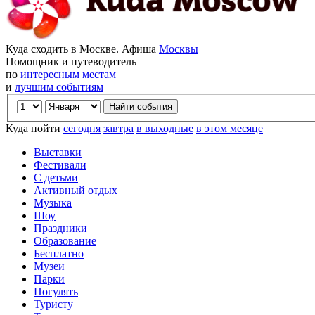
Куда сходить в Москве. Афиша
Москвы
Помощник и путеводитель
по
интересным местам
и
лучшим событиям
Куда пойти
сегодня
завтра
в выходные
в этом месяце
Выставки
Фестивали
С детьми
Активный отдых
Музыка
Шоу
Праздники
Образование
Бесплатно
Музеи
Парки
Погулять
Туристу