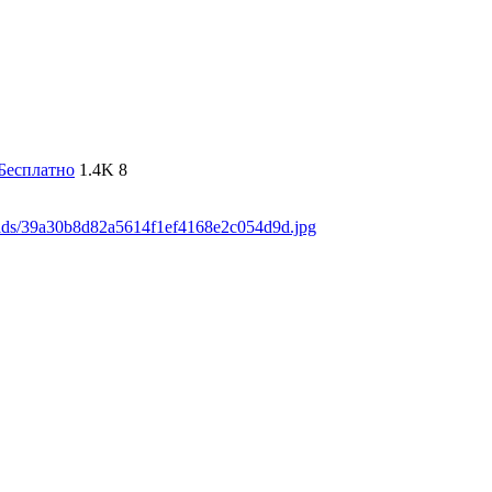
Бесплатно
1.4K
8
oads/39a30b8d82a5614f1ef4168e2c054d9d.jpg