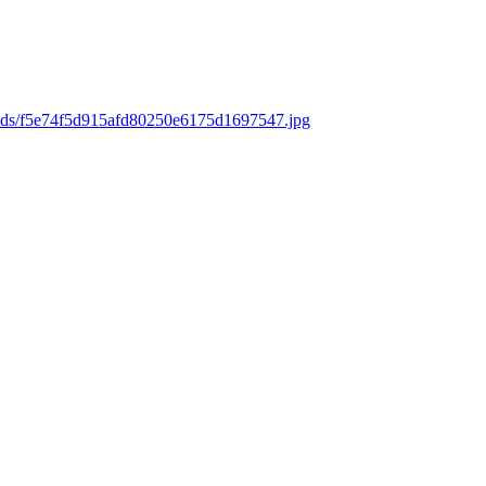
oads/f5e74f5d915afd80250e6175d1697547.jpg