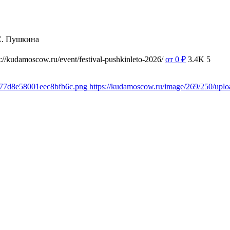
С. Пушкина
s://kudamoscow.ru/event/festival-pushkinleto-2026/
от 0
₽
3.4K
5
d77d8e58001eec8bfb6c.png
https://kudamoscow.ru/image/269/250/up