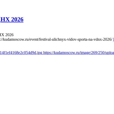
ДНХ 2026
НХ 2026
s://kudamoscow.ru/event/festival-ulichnyx-vidov-sporta-na-vdnx-2026/
614f1ef4168e2c054d9d.jpg
https://kudamoscow.ru/image/269/250/upl