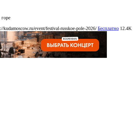
 горе
s://kudamoscow.ru/event/festival-russkoe-pole-2026/
Бесплатно
12.4K