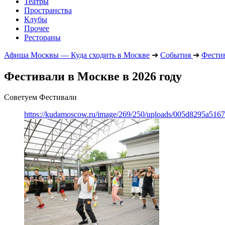
Театры
Пространства
Клубы
Прочее
Рестораны
Афиша Москвы — Куда сходить в Москве
➔
События
➔
Фести
Фестивали в Москве в 2026 году
Советуем Фестивали
https://kudamoscow.ru/image/269/250/uploads/005d8295a516