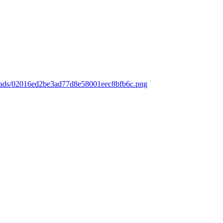
loads/02016ed2be3ad77d8e58001eec8bfb6c.png