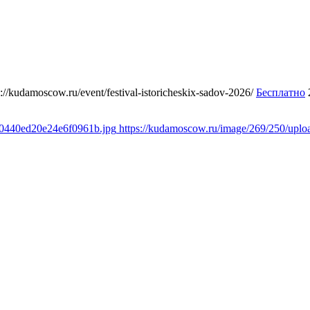
s://kudamoscow.ru/event/festival-istoricheskix-sadov-2026/
Бесплатно
10440ed20e24e6f0961b.jpg
https://kudamoscow.ru/image/269/250/up