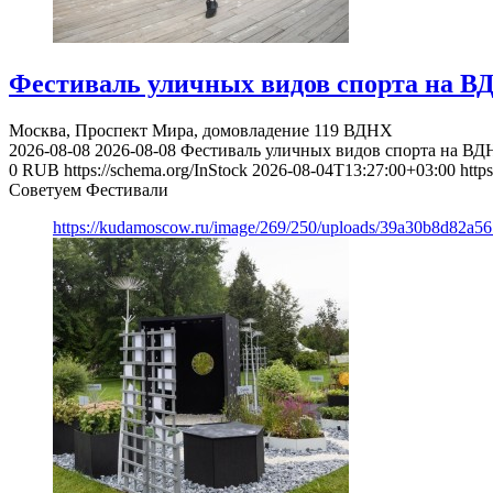
Фестиваль уличных видов спорта на В
Москва, Проспект Мира, домовладение 119
ВДНХ
2026-08-08
2026-08-08
Фестиваль уличных видов спорта на ВД
0
RUB
https://schema.org/InStock
2026-08-04T13:27:00+03:00
http
Советуем Фестивали
https://kudamoscow.ru/image/269/250/uploads/39a30b8d82a5