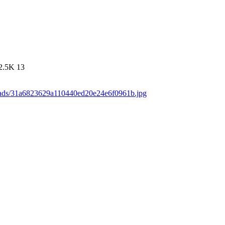
2.5K
13
loads/31a6823629a110440ed20e24e6f0961b.jpg