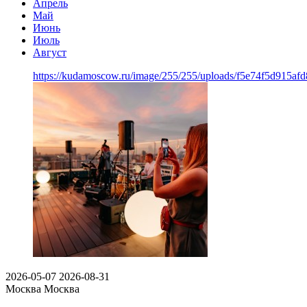
Апрель
Май
Июнь
Июль
Август
https://kudamoscow.ru/image/255/255/uploads/f5e74f5d915a
2026-05-07
2026-08-31
Москва
Москва