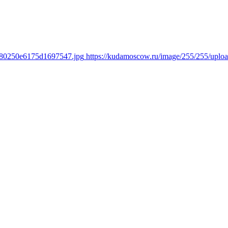
fd80250e6175d1697547.jpg
https://kudamoscow.ru/image/255/255/upl