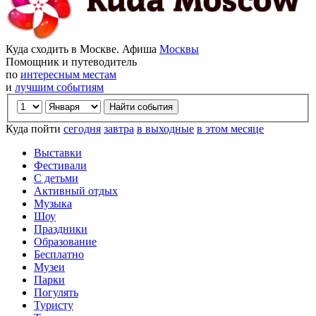
Куда сходить в Москве. Афиша
Москвы
Помощник и путеводитель
по
интересным местам
и
лучшим событиям
Куда пойти
сегодня
завтра
в выходные
в этом месяце
Выставки
Фестивали
С детьми
Активный отдых
Музыка
Шоу
Праздники
Образование
Бесплатно
Музеи
Парки
Погулять
Туристу