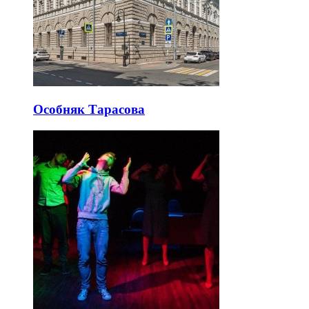
Особняк Тарасова