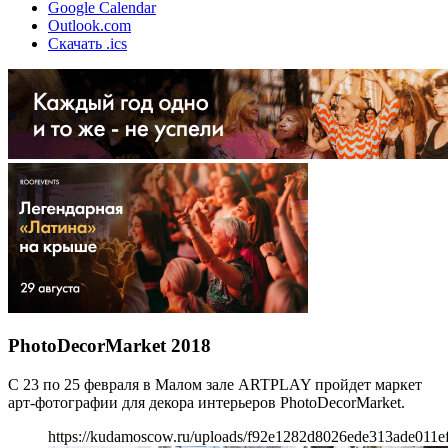
Google Calendar
Outlook.com
Скачать .ics
PhotoDecorMarket 2018
С 23 по 25 февраля в Малом зале ARTPLAY пройдет маркет
арт-фотографии для декора интерьеров PhotoDecorMarket.
https://kudamoscow.ru/uploads/f92e1282d8026ede313ade011e