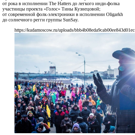
от рока в исполнении The Hatters до легкого инди-фолка
участницы проекта «Голос» Тины Кузнецовой;
от современной фолк-электроники в исполнении Oligarkh
до солнечного регги группы SunSay.
https://kudamoscow.ru/uploads/bbb4b08eda9cab00ee843d01ec