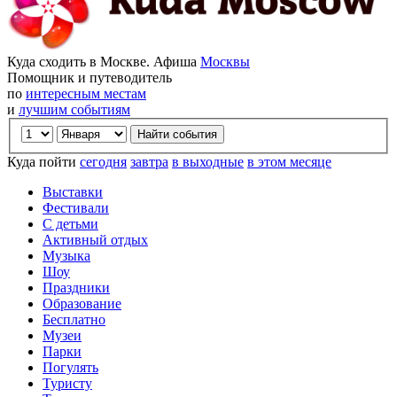
Куда сходить в Москве. Афиша
Москвы
Помощник и путеводитель
по
интересным местам
и
лучшим событиям
Куда пойти
сегодня
завтра
в выходные
в этом месяце
Выставки
Фестивали
С детьми
Активный отдых
Музыка
Шоу
Праздники
Образование
Бесплатно
Музеи
Парки
Погулять
Туристу