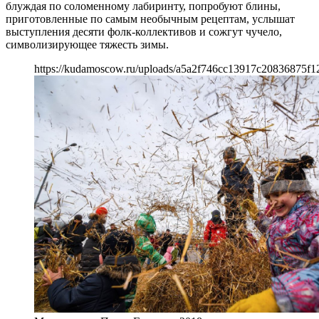
блуждая по соломенному лабиринту, попробуют блины,
приготовленные по самым необычным рецептам, услышат
выступления десяти фолк-коллективов и сожгут чучело,
символизирующее тяжесть зимы.
https://kudamoscow.ru/uploads/a5a2f746cc13917c20836875f12