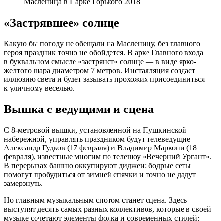
Масленица в Парке Горького 2018
«Застрявшее» солнце
Какую бы погоду не обещали на Масленицу, без главного
героя праздник точно не обойдется. В арке Главного входа
в буквальном смысле «застрянет» солнце — в виде ярко-
желтого шара диаметром 7 метров. Инсталляция создаст
иллюзию света и будет зазывать прохожих присоединиться
к уличному веселью.
Вышка с ведущими и сцена
С 8-метровой вышки, установленной на Пушкинской
набережной, управлять праздником будут телеведущие
Александр Гудков (17 февраля) и Владимир Маркони (18
февраля), известные многим по телешоу «Вечерний Ургант».
В перерывах башню оккупируют диджеи: бодрые сеты
помогут пробудиться от зимней спячки и точно не дадут
замерзнуть.
Но главным музыкальным спотом станет сцена. Здесь
выступят десять самых разных коллективов, которые в своей
музыке сочетают элементы фолка и современных стилей: