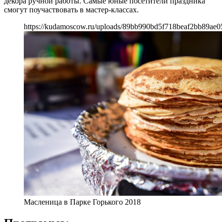
декора ручной работы. Самые юные посетители праздника
смогут поучаствовать в мастер-классах.
https://kudamoscow.ru/uploads/89bb990bd5f718beaf2bb89ae0
Масленица в Парке Горького 2018