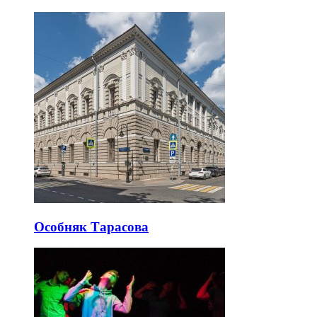
Особняк Тарасова