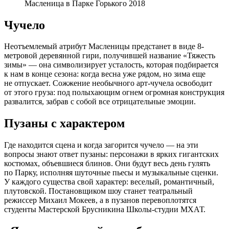
Масленица в Парке Горького 2018
Чучело
Неотъемлемый атрибут Масленицы предстанет в виде 8-
метровой деревянной гири, получившей название «Тяжесть
зимы» — она символизирует усталость, которая подбирается
к нам в конце сезона: когда весна уже рядом, но зима еще
не отпускает. Сожжение необычного арт-чучела освободит
от этого груза: под полыхающим огнем огромная конструкция
развалится, забрав с собой все отрицательные эмоции.
Пузаны с характером
Где находится сцена и когда загорится чучело — на эти
вопросы знают ответ пузаны: персонажи в ярких гигантских
костюмах, объевшиеся блинов. Они будут весь день гулять
по Парку, исполняя шуточные пьесы и музыкальные сценки.
У каждого существа свой характер: веселый, романтичный,
плутовской. Постановщиком шоу станет театральный
режиссер Михаил Мокеев, а в пузанов перевоплотятся
студенты Мастерской Брусникина Школы-студии МХАТ.