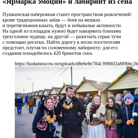
«Ярмарка эмоций» и лабиринт из сена
Пушкинская набережная станет пространством развлечений:
кроме традиционных забав — боев на мешках
и перетягивания каната, будут и небывалые активности.
На одной из площадок нужно будет накормить блинами
трехголовое чудище, на другой — разогнать серые тучи
с помощью рогатки. Найти дорогу к весне посетителям
предстоит, плутая по соломенному лабиринту: для его
создания понадобилось 420 брикетов сена.
https://kudamoscow.ru/uploads/d8e6e8e784c39f66f2a8f0bbc2b