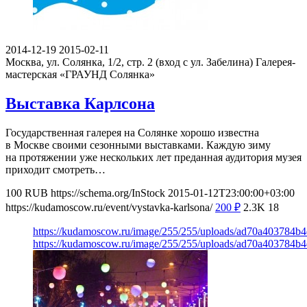
2014-12-19
2015-02-11
Москва, ул. Солянка, 1/2, стр. 2 (вход с ул. Забелина)
Галерея-
мастерская «ГРАУНД Солянка»
Выставка Карлсона
Государственная галерея на Солянке хорошо известна
в Москве своими сезонными выставками. Каждую зиму
на протяжении уже нескольких лет преданная аудитория музея
приходит смотреть…
100
RUB
https://schema.org/InStock
2015-01-12T23:00:00+03:00
https://kudamoscow.ru/event/vystavka-karlsona/
200
₽
2.3K
18
https://kudamoscow.ru/image/255/255/uploads/ad70a403784b
https://kudamoscow.ru/image/255/255/uploads/ad70a403784b