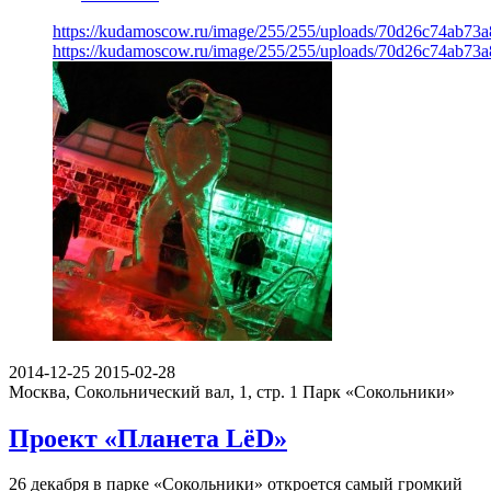
https://kudamoscow.ru/image/255/255/uploads/70d26c74ab7
https://kudamoscow.ru/image/255/255/uploads/70d26c74ab7
2014-12-25
2015-02-28
Москва, Сокольнический вал, 1, стр. 1
Парк «Сокольники»
Проект «Планета LёD»
26 декабря в парке «Сокольники» откроется самый громкий