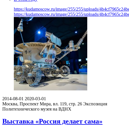
https://kudamoscow.ru/image/255/255/uploads/4b4cf7965c24
https://kudamoscow.ru/image/255/255/uploads/4b4cf7965c24
2014-08-01
2020-03-01
Москва, Проспект Мира, вл. 119, стр. 26
Экспозиция
Политехнического музея на ВДНХ
Выставка «Россия делает сама»