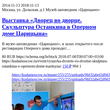
2014-11-13
2018-11-13
Москва, ул. Дольская, д.1
Музей-заповедник «Царицыно»
Выставка «Дворец во дворце.
Скульптура Останкина в Оперном
доме Царицына»
В музее-заповеднике «Царицыно», в залах открытого после
реставрации Оперного дома проходит…
80
RUB
https://schema.org/InStock
2018-07-06T00:07:00+03:00
https://kudamoscow.ru/event/vystavka-dvorets-vo-dvortse-skulptura-
ostankina-v-opernom-dome-tsaritsyna/
150
₽
994
1
https://kudamoscow.ru/image/255/255/uploads/9fd32abef2d9d
https://kudamoscow.ru/image/255/255/uploads/9fd32abef2d9d