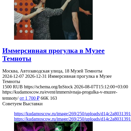
Иммерсивная прогулка в Музее
Темноты
Москва, Автозаводская улица, 18
Музей Темноты
2024-12-07
2026-12-31
Иммерсивная прогулка в Музее
Темноты
1500
RUB
https://schema.org/InStock
2026-08-07T15:12:00+03:00
https://kudamoscow.ru/event/immersivnaja-progulka-v-muzee-
temnoty/
от 1 700
₽
66K
163
Советуем Выставки
https://kudamoscow.ru/image/269/250/uploads/d14c2a803139
https://kudamoscow.ru/image/269/250/uploads/d14c2a803139