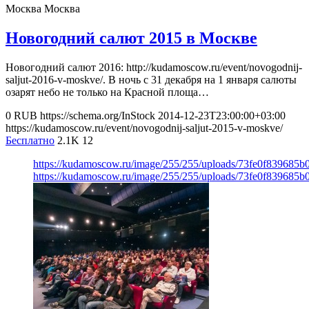
Москва
Москва
Новогодний салют 2015 в Москве
Новогодний салют 2016: http://kudamoscow.ru/event/novogodnij-
saljut-2016-v-moskve/. В ночь с 31 декабря на 1 января салюты
озарят небо не только на Красной площа…
0
RUB
https://schema.org/InStock
2014-12-23T23:00:00+03:00
https://kudamoscow.ru/event/novogodnij-saljut-2015-v-moskve/
Бесплатно
2.1K
12
https://kudamoscow.ru/image/255/255/uploads/73fe0f839685
https://kudamoscow.ru/image/255/255/uploads/73fe0f839685