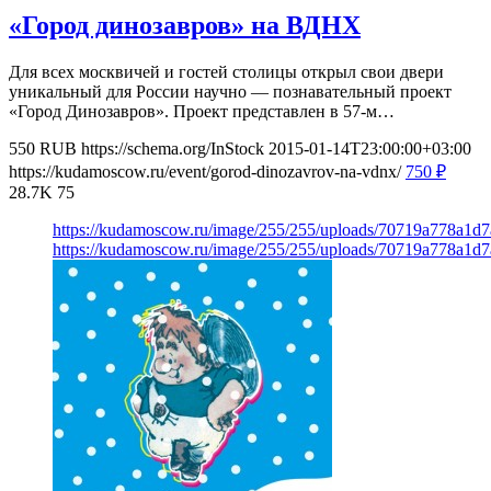
«Город динозавров» на ВДНХ
Для всех москвичей и гостей столицы открыл свои двери
уникальный для России научно — познавательный проект
«Город Динозавров». Проект представлен в 57-м…
550
RUB
https://schema.org/InStock
2015-01-14T23:00:00+03:00
https://kudamoscow.ru/event/gorod-dinozavrov-na-vdnx/
750
₽
28.7K
75
https://kudamoscow.ru/image/255/255/uploads/70719a778a1d7
https://kudamoscow.ru/image/255/255/uploads/70719a778a1d7