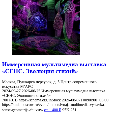
Иммерсивная мультимедиа выставка
«СЕНС. Эволюция стихий»
Москва, Пушкарев переулок, д. 5
Центр современного
искусства М’АРС
2024-09-27
2026-06-25
Иммерсивная мультимедиа выставка
«СЕНС. Эволюция стихий»
700
RUB
https://schema.org/InStock
2026-08-07T00:00:00+03:00
https://kudamoscow.ru/event/immersivnaja-multimedia-vystavka-
sense-geometrija-chuvstv/
от 1 400
₽
95K
251