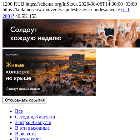
1200
RUB
https://schema.org/InStock
2026-08-06T14:30:00+03:00
https://kudamoscow.ru/event/vr-puteshestvie-chudesa-sveta/
от 1
200
₽
40.5K
153
Отображать события
Все
Сегодня, 8 августа
Завтра, 9 августа
В эти выходные
В августе
В этом году