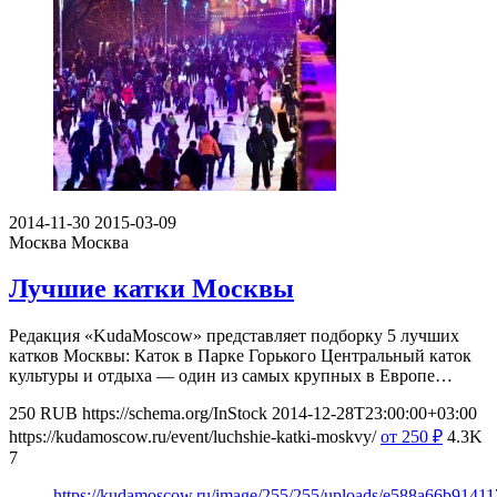
2014-11-30
2015-03-09
Москва
Москва
Лучшие катки Москвы
Редакция «KudaMoscow» представляет подборку 5 лучших
катков Москвы: Каток в Парке Горького Центральный каток
культуры и отдыха — один из самых крупных в Европе…
250
RUB
https://schema.org/InStock
2014-12-28T23:00:00+03:00
https://kudamoscow.ru/event/luchshie-katki-moskvy/
от 250
₽
4.3K
7
https://kudamoscow.ru/image/255/255/uploads/e588a66b9141