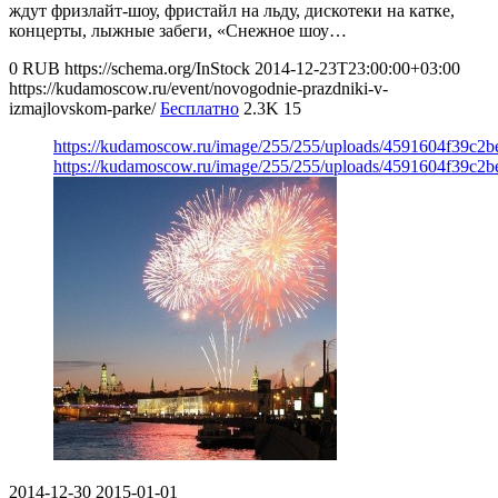
ждут фризлайт-шоу, фристайл на льду, дискотеки на катке,
концерты, лыжные забеги, «Снежное шоу…
0
RUB
https://schema.org/InStock
2014-12-23T23:00:00+03:00
https://kudamoscow.ru/event/novogodnie-prazdniki-v-
izmajlovskom-parke/
Бесплатно
2.3K
15
https://kudamoscow.ru/image/255/255/uploads/4591604f39c2
https://kudamoscow.ru/image/255/255/uploads/4591604f39c2
2014-12-30
2015-01-01