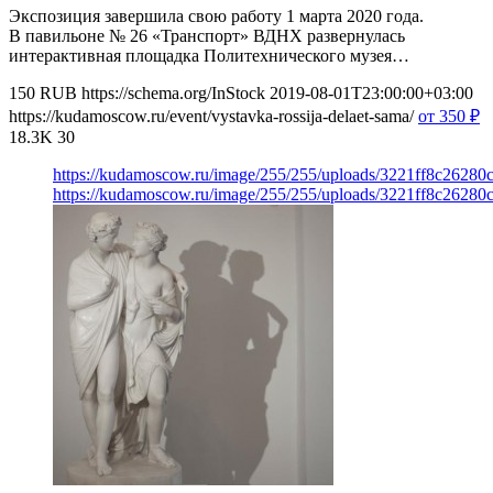
Экспозиция завершила свою работу 1 марта 2020 года.
В павильоне № 26 «Транспорт» ВДНХ развернулась
интерактивная площадка Политехнического музея…
150
RUB
https://schema.org/InStock
2019-08-01T23:00:00+03:00
https://kudamoscow.ru/event/vystavka-rossija-delaet-sama/
от 350
₽
18.3K
30
https://kudamoscow.ru/image/255/255/uploads/3221ff8c2628
https://kudamoscow.ru/image/255/255/uploads/3221ff8c2628