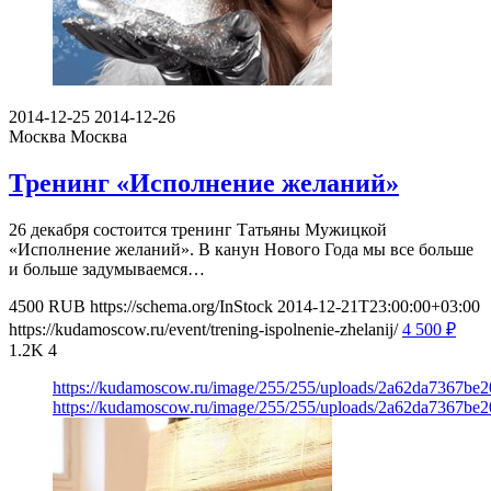
2014-12-25
2014-12-26
Москва
Москва
Тренинг «Исполнение желаний»
26 декабря состоится тренинг Татьяны Мужицкой
«Исполнение желаний». В канун Нового Года мы все больше
и больше задумываемся…
4500
RUB
https://schema.org/InStock
2014-12-21T23:00:00+03:00
https://kudamoscow.ru/event/trening-ispolnenie-zhelanij/
4 500
₽
1.2K
4
https://kudamoscow.ru/image/255/255/uploads/2a62da7367be2
https://kudamoscow.ru/image/255/255/uploads/2a62da7367be2