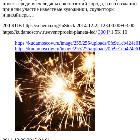
проект среди всех ледяных экспозиций города, в его создании
приняли участие известные художники, скульпторы
и дизайнеры…
200
RUB
https://schema.org/InStock
2014-12-22T23:00:00+03:00
https://kudamoscow.ru/event/proekt-planeta-led/
300
₽
1.5K
10
https://kudamoscow.ru/image/255/255/uploads/0fe9e1cb424e
https://kudamoscow.ru/image/255/255/uploads/0fe9e1cb424e