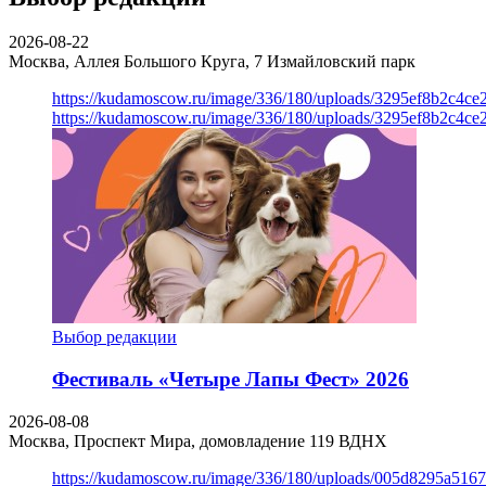
2026-08-22
Москва, Аллея Большого Круга, 7
Измайловский парк
https://kudamoscow.ru/image/336/180/uploads/3295ef8b2c4ce
https://kudamoscow.ru/image/336/180/uploads/3295ef8b2c4ce
Выбор редакции
Фестиваль «Четыре Лапы Фест» 2026
2026-08-08
Москва, Проспект Мира, домовладение 119
ВДНХ
https://kudamoscow.ru/image/336/180/uploads/005d8295a516