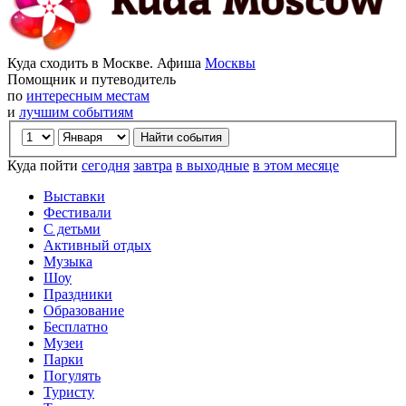
Куда сходить в Москве. Афиша
Москвы
Помощник и путеводитель
по
интересным местам
и
лучшим событиям
Куда пойти
сегодня
завтра
в выходные
в этом месяце
Выставки
Фестивали
С детьми
Активный отдых
Музыка
Шоу
Праздники
Образование
Бесплатно
Музеи
Парки
Погулять
Туристу