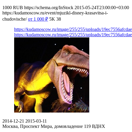
1000
RUB
https://schema.org/InStock
2015-05-24T23:00:00+03:00
https://kudamoscow.ru/event/mjuzikl-disney-krasavitsa-i-
chudovische/
от 1 000
₽
5K
38
https://kudamoscow.ru/image/255/255/uploads/19ec7556afcda
https://kudamoscow.ru/image/255/255/uploads/19ec7556afcda
2014-12-21
2015-03-11
Москва, Проспект Мира, домовладение 119
ВДНХ