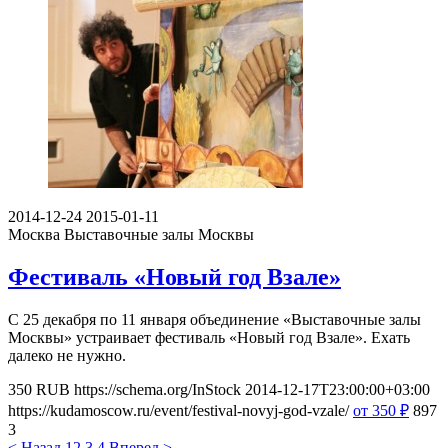
2014-12-24
2015-01-11
Москва
Выставочные залы Москвы
Фестиваль «Новый год Взале»
С 25 декабря по 11 января объединение «Выставочные залы
Москвы» устраивает фестиваль «Новый год Взале». Ехать
далеко не нужно.
350
RUB
https://schema.org/InStock
2014-12-17T23:00:00+03:00
https://kudamoscow.ru/event/festival-novyj-god-vzale/
от 350
₽
897
3
< Назад
1
2
3
4
Вперед >