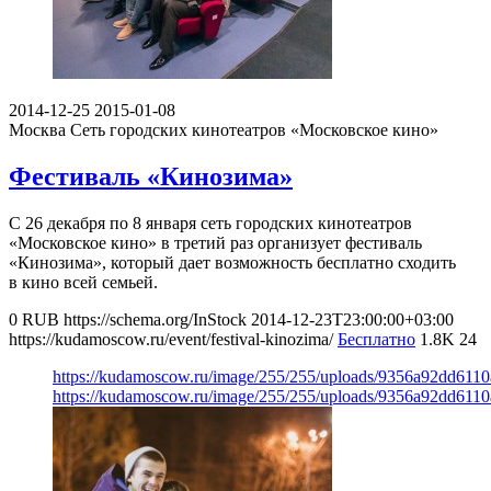
2014-12-25
2015-01-08
Москва
Сеть городских кинотеатров «Московское кино»
Фестиваль «Кинозима»
C 26 декабря по 8 января сеть городских кинотеатров
«Московское кино» в третий раз организует фестиваль
«Кинозима», который дает возможность бесплатно сходить
в кино всей семьей.
0
RUB
https://schema.org/InStock
2014-12-23T23:00:00+03:00
https://kudamoscow.ru/event/festival-kinozima/
Бесплатно
1.8K
24
https://kudamoscow.ru/image/255/255/uploads/9356a92dd611
https://kudamoscow.ru/image/255/255/uploads/9356a92dd611