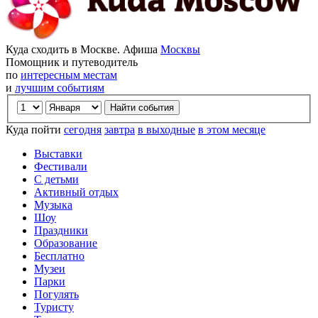
Куда сходить в Москве. Афиша
Москвы
Помощник и путеводитель
по
интересным местам
и
лучшим событиям
Куда пойти
сегодня
завтра
в выходные
в этом месяце
Выставки
Фестивали
С детьми
Активный отдых
Музыка
Шоу
Праздники
Образование
Бесплатно
Музеи
Парки
Погулять
Туристу