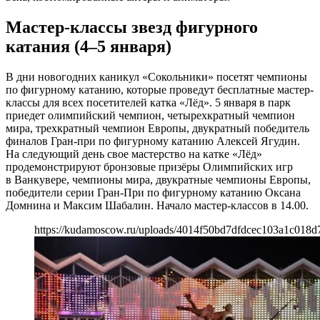
Мастер-классы звезд фигурного
катания (4–5 января)
В дни новогодних каникул «Сокольники» посетят чемпионы
по фигурному катанию, которые проведут бесплатные мастер-
классы для всех посетителей катка «Лёд». 5 января в парк
приедет олимпийский чемпион, четырехкратный чемпион
мира, трехкратный чемпион Европы, двукратный победитель
финалов Гран-при по фигурному катанию Алексей Ягудин.
На следующий день свое мастерство на катке «Лёд»
продемонстрируют бронзовые призёры Олимпийских игр
в Ванкувере, чемпионы мира, двукратные чемпионы Европы,
победители серии Гран-При по фигурному катанию Оксана
Домнина и Максим Шабалин. Начало мастер-классов в 14.00.
https://kudamoscow.ru/uploads/4014f50bd7dfdcec103a1c018d