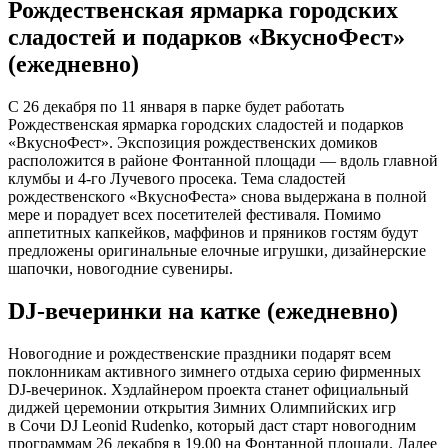
Рождественская ярмарка городских
сладостей и подарков «ВкусноФест»
(ежедневно)
С 26 декабря по 11 января в парке будет работать
Рождественская ярмарка городских сладостей и подарков
«ВкусноФест». Экспозиция рождественских домиков
расположится в районе Фонтанной площади — вдоль главной
клумбы и 4-го Лучевого просека. Тема сладостей
рождественского «ВкусноФеста» снова выдержана в полной
мере и порадует всех посетителей фестиваля. Помимо
аппетитных капкейков, маффинов и пряников гостям будут
предложены оригинальные елочные игрушки, дизайнерские
шапочки, новогодние сувениры.
DJ-вечеринки на катке (ежедневно)
Новогодние и рождественские праздники подарят всем
поклонникам активного зимнего отдыха серию фирменных
DJ-вечеринок. Хэдлайнером проекта станет официальный
диджей церемонии открытия Зимних Олимпийских игр
в Сочи DJ Leonid Rudenko, который даст старт новогодним
программам 26 декабря в 19.00 на Фонтанной площади. Далее