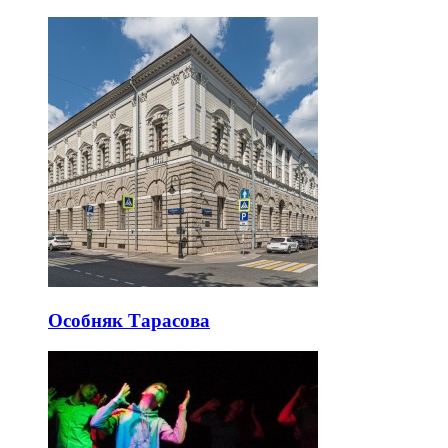
Особняк Тарасова