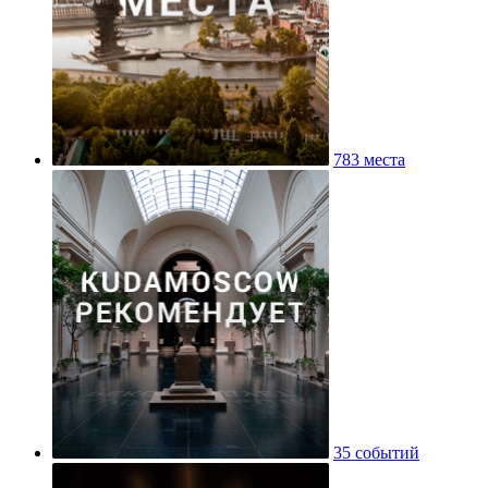
783 места
35 событий