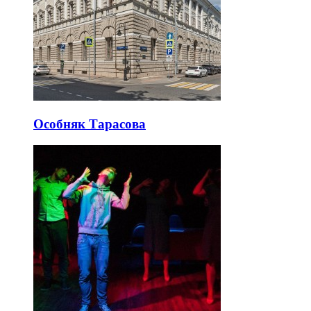
Особняк Тарасова