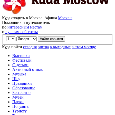
Куда сходить в Москве. Афиша
Москвы
Помощник и путеводитель
по
интересным местам
и
лучшим событиям
Куда пойти
сегодня
завтра
в выходные
в этом месяце
Выставки
Фестивали
С детьми
Активный отдых
Музыка
Шоу
Праздники
Образование
Бесплатно
Музеи
Парки
Погулять
Туристу