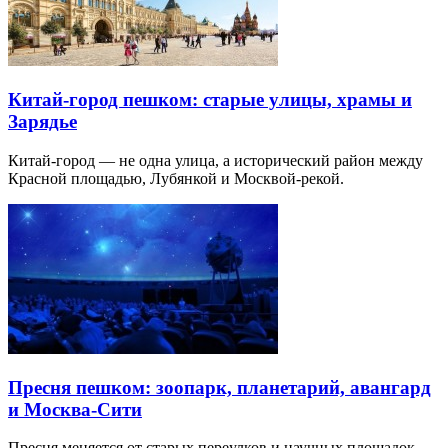
Китай-город пешком: старые улицы, храмы и
Зарядье
Китай-город — не одна улица, а исторический район между
Красной площадью, Лубянкой и Москвой-рекой.
Пресня пешком: зоопарк, планетарий, авангард
и Москва-Сити
Пресня меняется от старых переулков и научных площадок