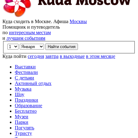
Куда сходить в Москве. Афиша
Москвы
Помощник и путеводитель
по
интересным местам
и
лучшим событиям
Куда пойти
сегодня
завтра
в выходные
в этом месяце
Выставки
Фестивали
С детьми
Активный отдых
Музыка
Шоу
Праздники
Образование
Бесплатно
Музеи
Парки
Погулять
Туристу