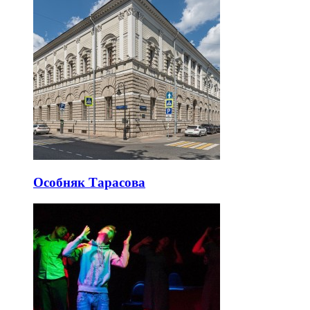
Особняк Тарасова