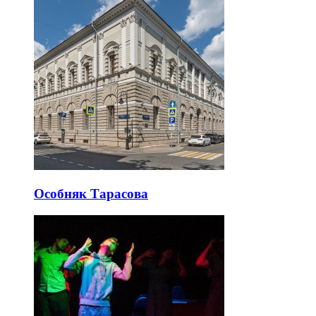
Особняк Тарасова