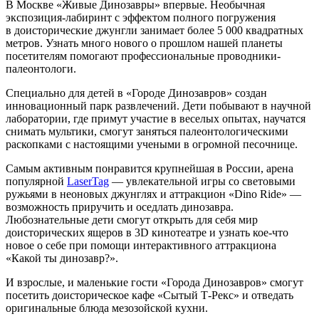
В Москве «Живые Динозавры» впервые. Необычная
экспозиция-лабиринт с эффектом полного погружения
в доисторические джунгли занимает более 5 000 квадратных
метров. Узнать много нового о прошлом нашей планеты
посетителям помогают профессиональные проводники-
палеонтологи.
Специально для детей в «Городе Динозавров» создан
инновационный парк развлечений. Дети побывают в научной
лаборатории, где примут участие в веселых опытах, научатся
снимать мультики, смогут заняться палеонтологическими
раскопками с настоящими учеными в огромной песочнице.
Самым активным понравится крупнейшая в России, арена
популярной
LaserTag
— увлекательной игры со световыми
ружьями в неоновых джунглях и аттракцион «Dino Ride» —
возможность приручить и оседлать динозавра.
Любознательные дети смогут открыть для себя мир
доисторических ящеров в 3D кинотеатре и узнать кое-что
новое о себе при помощи интерактивного аттракциона
«Какой ты динозавр?».
И взрослые, и маленькие гости «Города Динозавров» смогут
посетить доисторическое кафе «Сытый Т-Рекс» и отведать
оригинальные блюда мезозойской кухни.