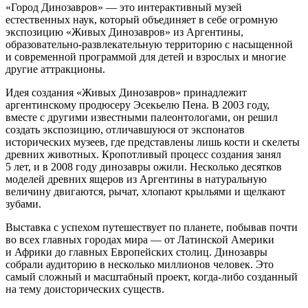
«Город Динозавров» — это интерактивный музей
естественных наук, который объединяет в себе огромную
экспозицию «Живых Динозавров» из Аргентины,
образовательно-развлекательную территорию с насыщенной
и современной программой для детей и взрослых и многие
другие аттракционы.
Идея создания «Живых Динозавров» принадлежит
аргентинскому продюсеру Эсекьелю Пена. В 2003 году,
вместе с другими известными палеонтологами, он решил
создать экспозицию, отличавшуюся от экспонатов
исторических музеев, где представлены лишь кости и скелеты
древних животных. Кропотливый процесс создания занял
5 лет, и в 2008 году динозавры ожили. Несколько десятков
моделей древних ящеров из Аргентины в натуральную
величину двигаются, рычат, хлопают крыльями и щелкают
зубами.
Выставка с успехом путешествует по планете, побывав почти
во всех главных городах мира — от Латинской Америки
и Африки до главных Европейских столиц. Динозавры
собрали аудиторию в несколько миллионов человек. Это
самый сложный и масштабный проект, когда-либо созданный
на тему доисторических существ.