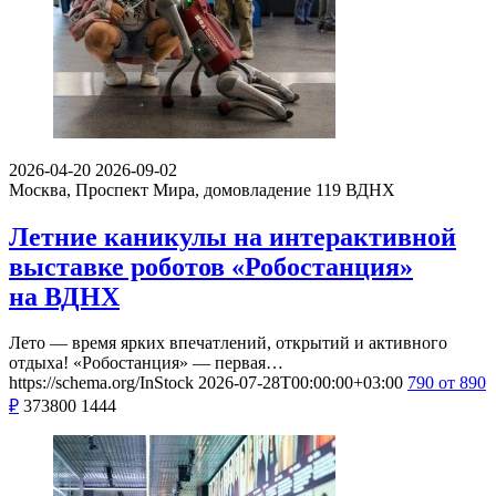
2026-04-20
2026-09-02
Москва, Проспект Мира, домовладение 119
ВДНХ
Летние каникулы на интерактивной
выставке роботов «Робостанция»
на ВДНХ
Лето — время ярких впечатлений, открытий и активного
отдыха! «Робостанция» — первая…
https://schema.org/InStock
2026-07-28T00:00:00+03:00
790
от 890
₽
373800
1444