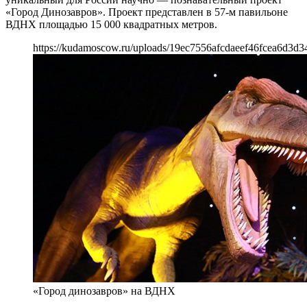
«Город Динозавров». Проект представлен в 57-м павильоне
ВДНХ площадью 15 000 квадратных метров.
https://kudamoscow.ru/uploads/19ec7556afcdaeef46fcea6d3d3
«Город динозавров» на ВДНХ