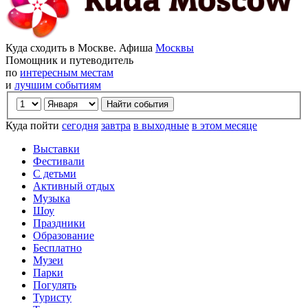
Куда сходить в Москве. Афиша
Москвы
Помощник и путеводитель
по
интересным местам
и
лучшим событиям
Куда пойти
сегодня
завтра
в выходные
в этом месяце
Выставки
Фестивали
С детьми
Активный отдых
Музыка
Шоу
Праздники
Образование
Бесплатно
Музеи
Парки
Погулять
Туристу