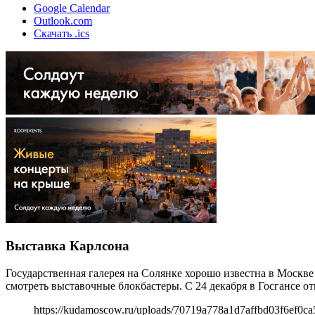
Google Calendar
Outlook.com
Скачать .ics
Выставка Карлсона
Государственная галерея на Солянке хорошо известна в Москв
смотреть выставочные блокбастеры. С 24 декабря в Госгансе о
https://kudamoscow.ru/uploads/70719a778a1d7affbd03f6ef0ca