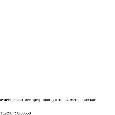
е нескольких лет преданная аудитория музея приходит
ca52c96.jpg
930
658