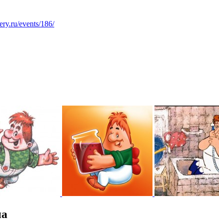
lery.ru/events/186/
на