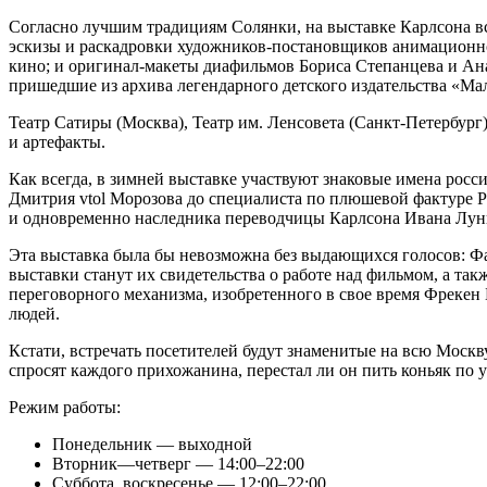
Согласно лучшим традициям Солянки, на выставке Карлсона вс
эскизы и раскадровки художников-постановщиков анимационн
кино; и оригинал-макеты диафильмов Бориса Степанцева и Ан
пришедшие из архива легендарного детского издательства «М
Театр Сатиры (Москва), Театр им. Ленсовета (Санкт-Петербур
и артефакты.
Как всегда, в зимней выставке участвуют знаковые имена росс
Дмитрия vtol Морозова до специалиста по плюшевой фактуре 
и одновременно наследника переводчицы Карлсона Ивана Лунг
Эта выставка была бы невозможна без выдающихся голосов: Ф
выставки станут их свидетельства о работе над фильмом, а так
переговорного механизма, изобретенного в свое время Фрекен 
людей.
Кстати, встречать посетителей будут знаменитые на всю Мос
спросят каждого прихожанина, перестал ли он пить коньяк по у
Режим работы:
Понедельник — выходной
Вторник—четверг — 14:00–22:00
Суббота, воскресенье — 12:00–22:00