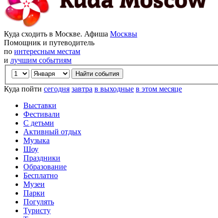
Куда сходить в Москве. Афиша
Москвы
Помощник и путеводитель
по
интересным местам
и
лучшим событиям
Куда пойти
сегодня
завтра
в выходные
в этом месяце
Выставки
Фестивали
С детьми
Активный отдых
Музыка
Шоу
Праздники
Образование
Бесплатно
Музеи
Парки
Погулять
Туристу