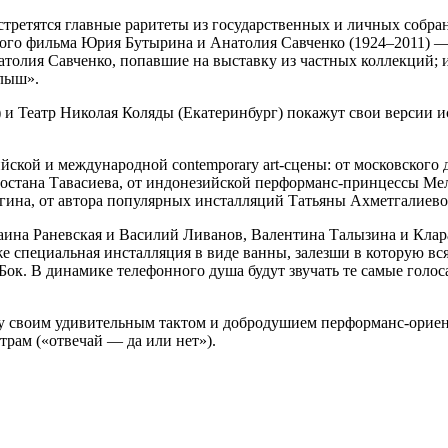
третятся главные раритеты из государственных и личных собран
ого фильма Юрия Бутырина и Анатолия Савченко (1924–2011) 
атолия Савченко, попавшие на выставку из частных коллекций;
алыш».
г) и Театр Николая Коляды (Екатеринбург) покажут свои версии
ийской и международной contemporary art-сцены: от московског
Ростана Тавасиева, от индонезийской перформанс-принцессы Ме
ина, от автора популярных инсталляций Татьяны Ахметгалиево
аина Раневская и Василий Ливанов, Валентина Талызина и Клар
же специальная инсталляция в виде ванны, залезши в которую вс
Бок. В динамике телефонного душа будут звучать те самые голос
кву своим удивительным тактом и добродушием перформанс-ори
трам («отвечай — да или нет»).