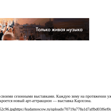
е своими сезонными выставками. Каждую зиму на протяжении уж
ткроется новый арт-аттракцион — выставка Карлсона.
52c96.jpg
https://kudamoscow.ru/uploads/70719a778a1d7affbd03f6ef0