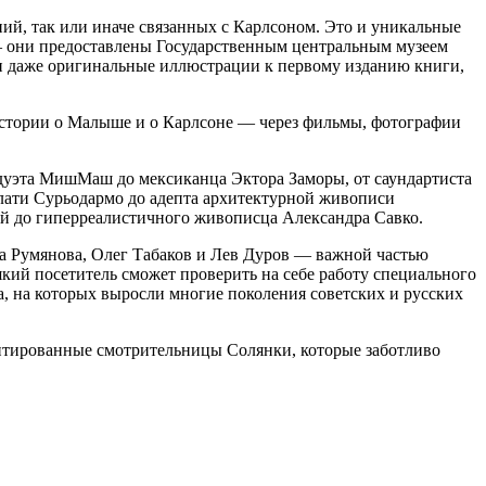
ий, так или иначе связанных с Карлсоном. Это и уникальные
— они предоставлены Государственным центральным музеем
 и даже оригинальные иллюстрации к первому изданию книги,
 истории о Малыше и о Карлсоне — через фильмы, фотографии
о дуэта МишМаш до мексиканца Эктора Заморы, от саундартиста
лати Сурьодармо до адепта архитектурной живописи
й до гиперреалистичного живописца Александра Савко.
а Румянова, Олег Табаков и Лев Дуров — важной частью
який посетитель сможет проверить на себе работу специального
а, на которых выросли многие поколения советских и русских
ентированные смотрительницы Солянки, которые заботливо