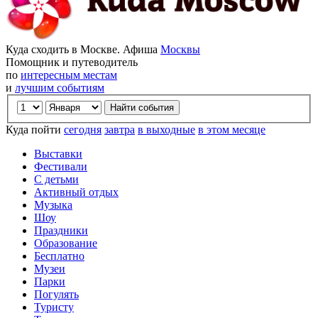
Куда сходить в Москве. Афиша
Москвы
Помощник и путеводитель
по
интересным местам
и
лучшим событиям
Куда пойти
сегодня
завтра
в выходные
в этом месяце
Выставки
Фестивали
С детьми
Активный отдых
Музыка
Шоу
Праздники
Образование
Бесплатно
Музеи
Парки
Погулять
Туристу