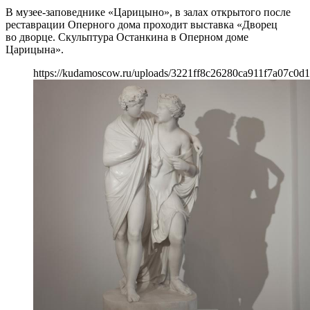
В музее-заповеднике «Царицыно», в залах открытого после
реставрации Оперного дома проходит выставка «Дворец
во дворце. Скульптура Останкина в Оперном доме
Царицына».
https://kudamoscow.ru/uploads/3221ff8c26280ca911f7a07c0d