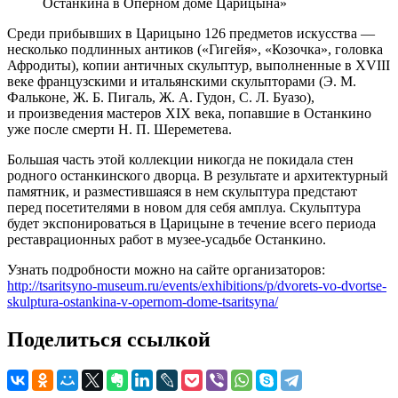
Останкина в Оперном доме Царицына»
Среди прибывших в Царицыно 126 предметов искусства —
несколько подлинных антиков («Гигейя», «Козочка», головка
Афродиты), копии античных скульптур, выполненные в XVIII
веке французскими и итальянскими скульпторами (Э. М.
Фальконе, Ж. Б. Пигаль, Ж. А. Гудон, С. Л. Буазо),
и произведения мастеров XIX века, попавшие в Останкино
уже после смерти Н. П. Шереметева.
Большая часть этой коллекции никогда не покидала стен
родного останкинского дворца. В результате и архитектурный
памятник, и разместившаяся в нем скульптура предстают
перед посетителями в новом для себя амплуа. Скульптура
будет экспонироваться в Царицыне в течение всего периода
реставрационных работ в музее-усадьбе Останкино.
Узнать подробности можно на сайте организаторов:
http://tsaritsyno-museum.ru/events/exhibitions/p/dvorets-vo-dvortse-
skulptura-ostankina-v-opernom-dome-tsaritsyna/
Поделиться ссылкой