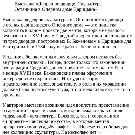
Выставка «Дворец во дворце. Скульптура
Останкина в Оперном доме Царицына»
Выставка шедевров скульптуры из Останкинского дворца
в стенах царицынского Оперного дома — это попытка
воплотить в одном проекте две мечты, которые не удалось
реализовать в XVIII веке. Средний дворец так и не стал одним
из трех дворцов, построенных В. Баженовым в Царицыне для
Екатерины II: в 1784 году все работы были остановлены.
И здание с белокаменным ажурным декором осталось без
внутренней отделки. Теперь, после только что законченной
реставрации Средний дворец предстает таким, каким был
в конце XVIII века. Баженовские планы оформления
интерьеров не сохранились. Но, судя по форме
и расположению залов, значительную роль в их украшении
должна была играть скульптура, что отвечало бы вкусам того
времени.
У авторов выставки возникла идея воплотить представление
о гармонии формы и смысла, которое лежало как в основе
«идеальной» архитектуры Баженова, так и современном
ей проекте «Пантеона искусств», в который мечтал
превратить свою усадьбу граф Н. П. Шереметев, собирая для
нее коллекцию скульптуры. На несколько лет —