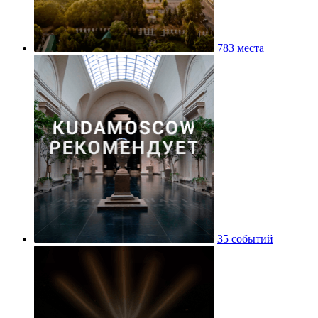
783 места
35 событий