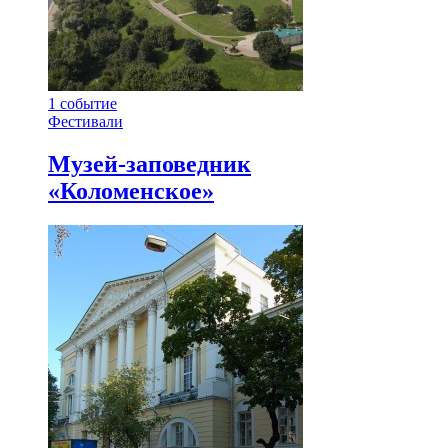
1
событие
Фестивали
Музей-заповедник
«Коломенское»