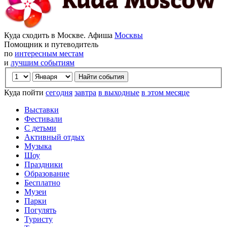
Куда сходить в Москве. Афиша
Москвы
Помощник и путеводитель
по
интересным местам
и
лучшим событиям
Куда пойти
сегодня
завтра
в выходные
в этом месяце
Выставки
Фестивали
С детьми
Активный отдых
Музыка
Шоу
Праздники
Образование
Бесплатно
Музеи
Парки
Погулять
Туристу