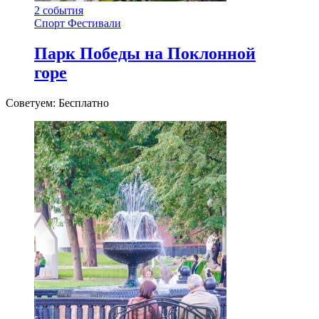
2
события
Спорт
Фестивали
Парк Победы на Поклонной
горе
Советуем: Бесплатно