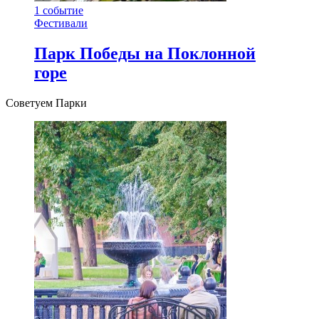
1
событие
Фестивали
Парк Победы на Поклонной
горе
Советуем Парки