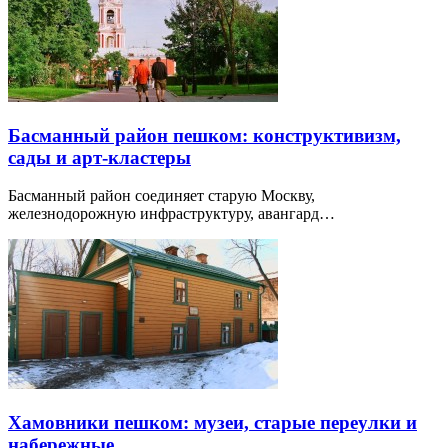
Басманный район пешком: конструктивизм,
сады и арт-кластеры
Басманный район соединяет старую Москву,
железнодорожную инфраструктуру, авангард…
Хамовники пешком: музеи, старые переулки и
набережные