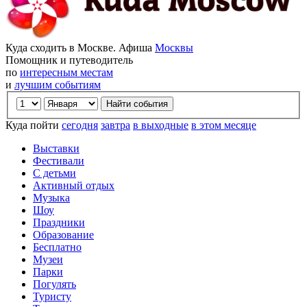
Куда сходить в Москве. Афиша
Москвы
Помощник и путеводитель
по
интересным местам
и
лучшим событиям
Куда пойти
сегодня
завтра
в выходные
в этом месяце
Выставки
Фестивали
С детьми
Активный отдых
Музыка
Шоу
Праздники
Образование
Бесплатно
Музеи
Парки
Погулять
Туристу