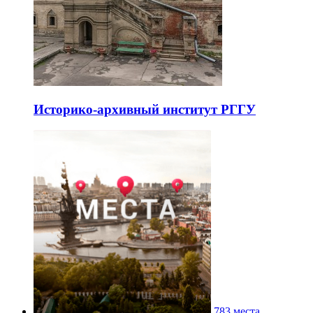
Историко-архивный институт РГГУ
783 места