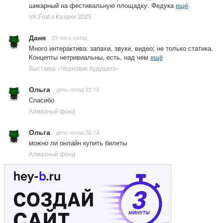
шикарный на фестивальную площадку. Федука
ещё
VK Fest в Казани 2025
Даня
23 часа назад
Много интерактива: запахи, звуки, видео; не только статика.
Концепты нетривиальны, есть, над чем
ещё
Выставка «Черновик будущего»
Ольга
день назад 22:13
Спасибо
Алмазный фонд
Ольга
день назад 22:13
можно ли онлайн купить билеты
Алмазный фонд