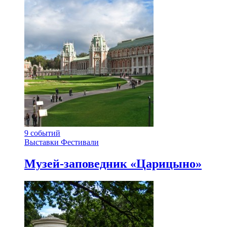
9
событий
Выставки
Фестивали
Музей-заповедник «Царицыно»