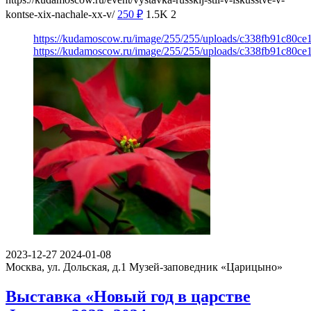
kontse-xix-nachale-xx-v/
250
₽
1.5K
2
https://kudamoscow.ru/image/255/255/uploads/c338fb91c80ce
https://kudamoscow.ru/image/255/255/uploads/c338fb91c80ce
2023-12-27
2024-01-08
Москва, ул. Дольская, д.1
Музей-заповедник «Царицыно»
Выставка «Новый год в царстве