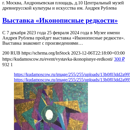
г. Москва, Андроньевская площадь, д.10
Центральный музей
древнерусской культуры и искусства им. Андрея Рублева
Выставка «Иконописные редкости»
С 7 декабря 2023 года 25 февраля 2024 года в Музее имени
Андрея Рублева пройдет выставка «Иконописные редкости».
Выставка знакомит с произведениями…
200
RUB
https://schema.org/InStock
2023-12-06T22:18:00+03:00
https://kudamoscow.ru/event/vystavka-ikonopisnye-redkosti/
300
₽
932
1
https://kudamoscow.ru/image/255/255/uploads/13b0f03dd2a9
https://kudamoscow.ru/image/255/255/uploads/13b0f03dd2a9