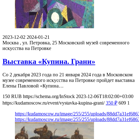
2023-12-02
2024-01-21
Москва , ул. Петровка, 25
Московский музей современного
искусства на Петровке
Выставка «Купина. Грани»
Со 2 декабря 2023 года по 21 января 2024 года в Московском
музее современного искусства на Петровке пройдет выставка
Елены Павловой «Купина…
150
RUB
https://schema.org/InStock
2023-12-06T18:02:00+03:00
https://kudamoscow.ru/event/vystavka-kupina-grani/
350
₽
609
1
https://kudamoscow.ru/image/255/255/uploads/88dd7a31ef68
https://kudamoscow.ru/image/255/255/uploads/88dd7a31ef68