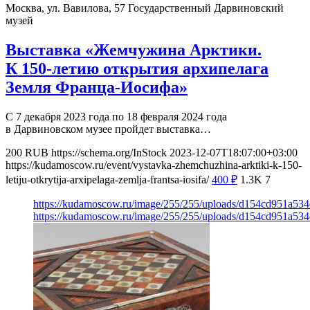
Москва, ул. Вавилова, 57
Государственный Дарвиновский
музей
Выставка «Жемчужина Арктики.
К 150-летию открытия архипелага
Земля Франца-Иосифа»
С 7 декабря 2023 года по 18 февраля 2024 года
в Дарвиновском музее пройдет выставка…
200
RUB
https://schema.org/InStock
2023-12-07T18:07:00+03:00
https://kudamoscow.ru/event/vystavka-zhemchuzhina-arktiki-k-150-
letiju-otkrytija-arxipelaga-zemlja-frantsa-iosifa/
400
₽
1.3K
7
https://kudamoscow.ru/image/255/255/uploads/d154cd951a53
https://kudamoscow.ru/image/255/255/uploads/d154cd951a53