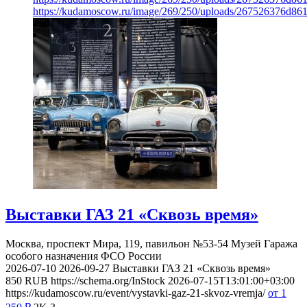
https://kudamoscow.ru/image/269/250/uploads/267526376d8
Выставки ГАЗ 21 «Сквозь время»
Москва, проспект Мира, 119, павильон №53-54
Музей Гаража
особого назначения ФСО России
2026-07-10
2026-09-27
Выставки ГАЗ 21 «Сквозь время»
850
RUB
https://schema.org/InStock
2026-07-15T13:01:00+03:00
https://kudamoscow.ru/event/vystavki-gaz-21-skvoz-vremja/
от 1