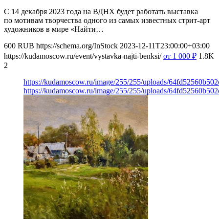
С 14 декабря 2023 года на ВДНХ будет работать выставка
по мотивам творчества одного из самых известных стрит-арт
художников в мире «Найти…
600
RUB
https://schema.org/InStock
2023-12-11T23:00:00+03:00
https://kudamoscow.ru/event/vystavka-najti-benksi/
от 1 000
₽
1.8K
2
https://kudamoscow.ru/image/255/255/uploads/64fd52560b50
https://kudamoscow.ru/image/255/255/uploads/64fd52560b50