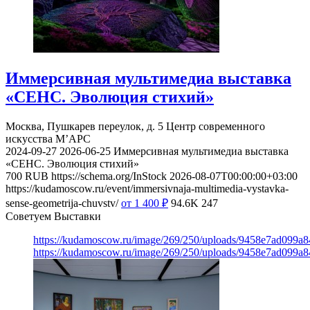
Иммерсивная мультимедиа выставка
«СЕНС. Эволюция стихий»
Москва, Пушкарев переулок, д. 5
Центр современного
искусства М’АРС
2024-09-27
2026-06-25
Иммерсивная мультимедиа выставка
«СЕНС. Эволюция стихий»
700
RUB
https://schema.org/InStock
2026-08-07T00:00:00+03:00
https://kudamoscow.ru/event/immersivnaja-multimedia-vystavka-
sense-geometrija-chuvstv/
от 1 400
₽
94.6K
247
Советуем Выставки
https://kudamoscow.ru/image/269/250/uploads/9458e7ad099a
https://kudamoscow.ru/image/269/250/uploads/9458e7ad099a