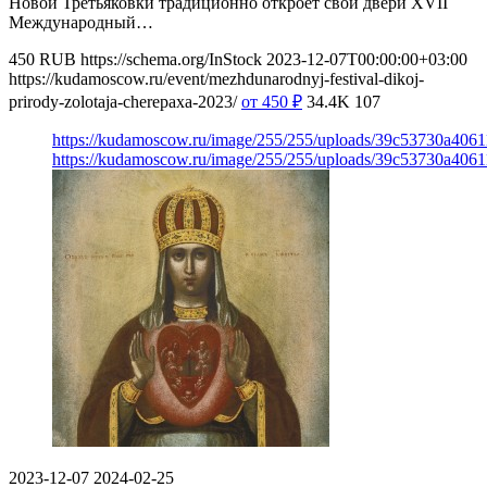
Новой Третьяковки традиционно откроет свои двери XVII
Международный…
450
RUB
https://schema.org/InStock
2023-12-07T00:00:00+03:00
https://kudamoscow.ru/event/mezhdunarodnyj-festival-dikoj-
prirody-zolotaja-cherepaxa-2023/
от 450
₽
34.4K
107
https://kudamoscow.ru/image/255/255/uploads/39c53730a406
https://kudamoscow.ru/image/255/255/uploads/39c53730a406
2023-12-07
2024-02-25