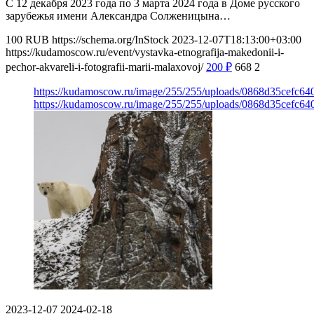
С 12 декабря 2023 года по 3 марта 2024 года в Доме русского
зарубежья имени Александра Солженицына…
100
RUB
https://schema.org/InStock
2023-12-07T18:13:00+03:00
https://kudamoscow.ru/event/vystavka-etnografija-makedonii-i-
pechor-akvareli-i-fotografii-marii-malaxovoj/
200
₽
668
2
https://kudamoscow.ru/image/255/255/uploads/0868d35cefc6
https://kudamoscow.ru/image/255/255/uploads/0868d35cefc6
2023-12-07
2024-02-18