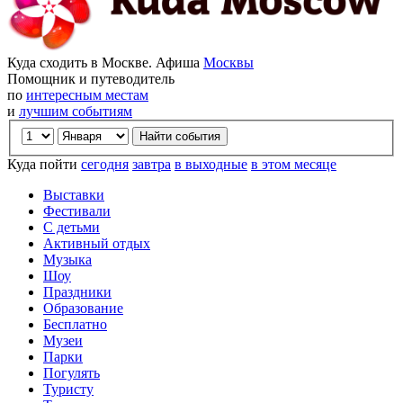
Куда сходить в Москве. Афиша
Москвы
Помощник и путеводитель
по
интересным местам
и
лучшим событиям
Куда пойти
сегодня
завтра
в выходные
в этом месяце
Выставки
Фестивали
С детьми
Активный отдых
Музыка
Шоу
Праздники
Образование
Бесплатно
Музеи
Парки
Погулять
Туристу