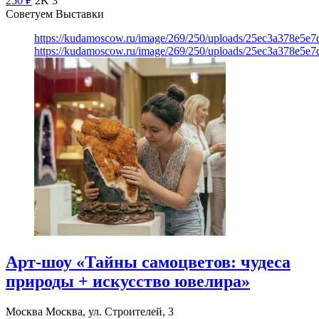
250
₽
2K
3
Советуем Выставки
https://kudamoscow.ru/image/269/250/uploads/25ec3a378e5
https://kudamoscow.ru/image/269/250/uploads/25ec3a378e5
Арт-шоу «Тайны самоцветов: чудеса
природы + искусство ювелира»
Москва
Москва, ул. Строителей, 3