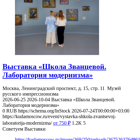
Выставка «Школа Званцевой.
Лаборатория модернизма»
Москва, Ленинградский проспект, д. 15, стр. 11
Музей
русского импрессионизма
2026-06-25
2026-10-04
Выставка «Школа Званцевой.
Лаборатория модернизма»
0
RUB
https://schema.org/InStock
2026-07-24T00:00:00+03:00
https://kudamoscow.ru/event/vystavka-shkola-zvantsevoj-
laboratorija-modernizma/
от 750
₽
1.2K
5
Советуем Выставки
https://kudamoscow.ru/image/269/250/uploads/267526376d8