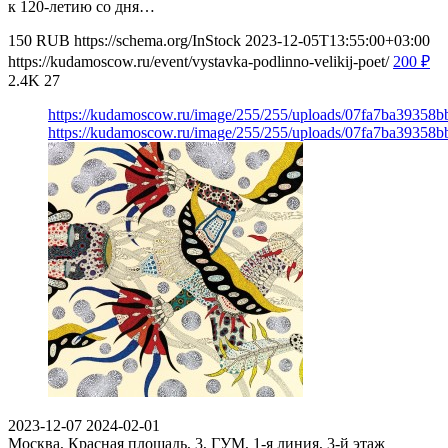
к 120-летию со дня…
150
RUB
https://schema.org/InStock
2023-12-05T13:55:00+03:00
https://kudamoscow.ru/event/vystavka-podlinno-velikij-poet/
200
₽
2.4K
27
https://kudamoscow.ru/image/255/255/uploads/07fa7ba39358
https://kudamoscow.ru/image/255/255/uploads/07fa7ba39358
2023-12-07
2024-02-01
Москва, Красная площадь, 3, ГУМ, 1-я линия, 3-й этаж