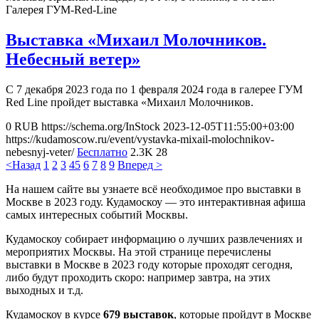
Галерея ГУМ-Red-Line
Выставка «Михаил Молочников.
Небесный ветер»
С 7 декабря 2023 года по 1 февраля 2024 года в галерее ГУМ
Red Line пройдет выставка «Михаил Молочников.
0
RUB
https://schema.org/InStock
2023-12-05T11:55:00+03:00
https://kudamoscow.ru/event/vystavka-mixail-molochnikov-
nebesnyj-veter/
Бесплатно
2.3K
28
<Назад
1
2
3
4
5
6
7
8
9
Вперед >
На нашем сайте вы узнаете всё необходимое про выставки в
Москве в 2023 году. Кудамоскоу — это интерактивная афиша
самых интересных событий Москвы.
Кудамоскоу собирает информацию о лучших развлечениях и
мероприятих Москвы. На этой странице перечислены
выставки в Москве в 2023 году которые проходят сегодня,
либо будут проходить скоро: например завтра, на этих
выходных и т.д.
Кудамоскоу в курсе
679 выставок
, которые пройдут в Москве