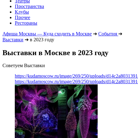
Театры
Пространства
Клубы
Прочее
Рестораны
Афиша Москвы — Куда сходить в Москве
➔
События
➔
Выставки
➔
в 2023 году
Выставки в Москве в 2023 году
Советуем Выставки
https://kudamoscow.ru/image/269/250/uploads/d14c2a803139
https://kudamoscow.ru/image/269/250/uploads/d14c2a803139