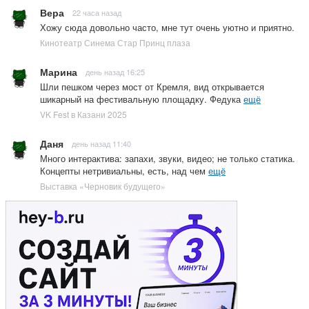
Вера
22 часа назад
Хожу сюда довольно часто, мне тут очень уютно и приятно.
Кинотеатр Синема Стар Принц плаза
Марина
день назад 16:25
Шли пешком через мост от Кремля, вид открывается
шикарный на фестивальную площадку. Федука
ещё
VK Fest в Казани 2025
Даня
день назад 11:40
Много интерактива: запахи, звуки, видео; не только статика.
Концепты нетривиальны, есть, над чем
ещё
Выставка «Черновик будущего»