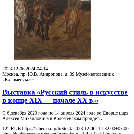
2023-12-06
2024-04-14
Москва, пр. Ю.В. Андропова, д. 39
Музей-заповедник
«Коломенское»
Выставка «Русский стиль в искусстве
в конце XIX — начале XX в.»
С 6 декабря 2023 года по 14 апреля 2024 года во Дворце царя
Алексея Михайловича в Коломенском пройдет…
125
RUB
https://schema.org/InStock
2023-12-06T17:32:00+03:00
https://kudamoscow.ru/event/vystavka-russkij-stil-v-iskusstve-v-