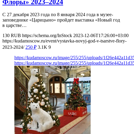
Флоры» 2023–2024
С 27 декабря 2023 года по 8 января 2024 года в музее-
заповеднике «Царицыно» пройдет выставка «Новый год
в царстве…
130
RUB
https://schema.org/InStock
2023-12-06T17:26:00+03:00
https://kudamoscow.ru/event/vystavka-novyj-god-v-tsarstve-flory-
2023-2024/
250
₽
3.1K
9
https://kudamoscow.ru/image/255/255/uploads/1f26e442a11d
https://kudamoscow.ru/image/255/255/uploads/1f26e442a11d