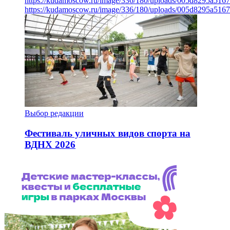
https://kudamoscow.ru/image/336/180/uploads/005d8295a516
https://kudamoscow.ru/image/336/180/uploads/005d8295a516
Выбор редакции
Фестиваль уличных видов спорта на
ВДНХ 2026