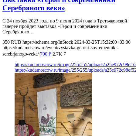
Серебряного века»
С 24 ноября 2023 года по 9 июня 2024 года в Третьяковской
галерее пройдет выставка «Герои и современники
Серебряного…
350
RUB
https://schema.org/InStock
2024-03-25T15:32:00+03:00
https://kudamoscow.ru/event/vystavka-geroi-i-sovremenniki-
serebrjanogo-veka/
700
₽
2.7K
7
https://kudamoscow.ru/image/255/255/uploads/a25e972c98ef5
https://kudamoscow.ru/image/255/255/uploads/a25e972c98ef5