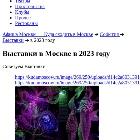
Театры
Пространства
Клубы
Прочее
Рестораны
Афиша Москвы — Куда сходить в Москве
➔
События
➔
Выставки
➔
в 2023 году
Выставки в Москве в 2023 году
Советуем Выставки
https://kudamoscow.ru/image/269/250/uploads/d14c2a803139
https://kudamoscow.ru/image/269/250/uploads/d14c2a803139