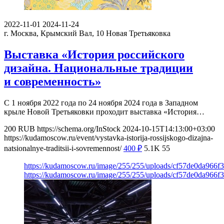
2022-11-01
2024-11-24
г. Москва, Крымский Вал, 10
Новая Третьяковка
Выставка «История российского
дизайна. Национальные традиции
и современность»
С 1 ноября 2022 года по 24 ноября 2024 года в Западном
крыле Новой Третьяковки проходит выставка «История…
200
RUB
https://schema.org/InStock
2024-10-15T14:13:00+03:00
https://kudamoscow.ru/event/vystavka-istorija-rossijskogo-dizajna-
natsionalnye-traditsii-i-sovremennost/
400
₽
5.1K
55
https://kudamoscow.ru/image/255/255/uploads/cf57de0da966f
https://kudamoscow.ru/image/255/255/uploads/cf57de0da966f