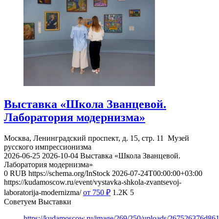
Выставка «Школа Званцевой.
Лаборатория модернизма»
Москва, Ленинградский проспект, д. 15, стр. 11
Музей
русского импрессионизма
2026-06-25
2026-10-04
Выставка «Школа Званцевой.
Лаборатория модернизма»
0
RUB
https://schema.org/InStock
2026-07-24T00:00:00+03:00
https://kudamoscow.ru/event/vystavka-shkola-zvantsevoj-
laboratorija-modernizma/
от 750
₽
1.2K
5
Советуем Выставки
https://kudamoscow.ru/image/269/250/uploads/267526376d8