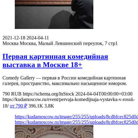
2021-12-18
2024-04-11
Москва
Москва, Малый Левшинский переулок, 7 стр1
Первая картинная комедийная
выставка в Москве 18+
Comedy Gallery — первая в России комедийная картинная
галерея, пространство, максимально насыщенное юмором.
790
RUB
https://schema.org/InStock
2024-04-04T00:00:00+03:00
https://kudamoscow.ru/event/pervaja-komedijnaja-vystavka-v-rossii-
18/
от 790
₽
396.1K
3.8K
https://kudamoscow.ru/image/255/255/uploads/8cdbfcec825d
https://kudamoscow.ru/image/255/255/uploads/8cdbfcec825d