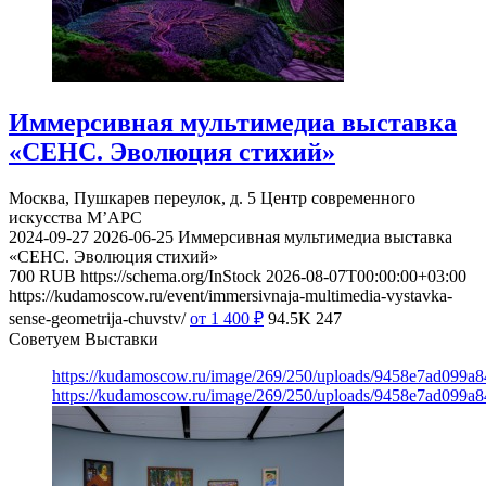
Иммерсивная мультимедиа выставка
«СЕНС. Эволюция стихий»
Москва, Пушкарев переулок, д. 5
Центр современного
искусства М’АРС
2024-09-27
2026-06-25
Иммерсивная мультимедиа выставка
«СЕНС. Эволюция стихий»
700
RUB
https://schema.org/InStock
2026-08-07T00:00:00+03:00
https://kudamoscow.ru/event/immersivnaja-multimedia-vystavka-
sense-geometrija-chuvstv/
от 1 400
₽
94.5K
247
Советуем Выставки
https://kudamoscow.ru/image/269/250/uploads/9458e7ad099a
https://kudamoscow.ru/image/269/250/uploads/9458e7ad099a