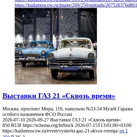
https://kudamoscow.ru/image/269/250/uploads/267526376d8
Выставки ГАЗ 21 «Сквозь время»
Москва, проспект Мира, 119, павильон №53-54
Музей Гаража
особого назначения ФСО России
2026-07-10
2026-09-27
Выставки ГАЗ 21 «Сквозь время»
850
RUB
https://schema.org/InStock
2026-07-15T13:01:00+03:00
https://kudamoscow.ru/event/vystavki-gaz-21-skvoz-vremja/
от 1