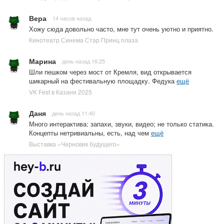
Вера
14 часов назад
Хожу сюда довольно часто, мне тут очень уютно и приятно.
Кинотеатр Синема Стар Принц плаза
Марина
день назад 16:25
Шли пешком через мост от Кремля, вид открывается
шикарный на фестивальную площадку. Федука
ещё
VK Fest в Казани 2025
Даня
день назад 11:40
Много интерактива: запахи, звуки, видео; не только статика.
Концепты нетривиальны, есть, над чем
ещё
Выставка «Черновик будущего»