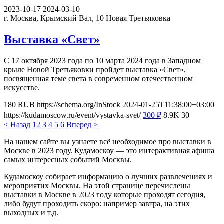
2023-10-17
2024-03-10
г. Москва, Крымский Вал, 10
Новая Третьяковка
Выставка «Свет»
С 17 октября 2023 года по 10 марта 2024 года в Западном
крыле Новой Третьяковки пройдет выставка «Свет»,
посвященная теме света в современном отечественном
искусстве.
180
RUB
https://schema.org/InStock
2024-01-25T11:38:00+03:00
https://kudamoscow.ru/event/vystavka-svet/
300
₽
8.9K
30
< Назад
1
2
3
4
5
6
Вперед >
На нашем сайте вы узнаете всё необходимое про выставки в
Москве в 2023 году. Кудамоскоу — это интерактивная афиша
самых интересных событий Москвы.
Кудамоскоу собирает информацию о лучших развлечениях и
мероприятих Москвы. На этой странице перечислены
выставки в Москве в 2023 году которые проходят сегодня,
либо будут проходить скоро: например завтра, на этих
выходных и т.д.