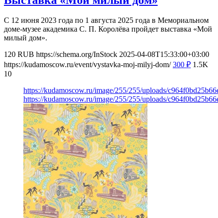
С 12 июня 2023 года по 1 августа 2025 года в Мемориальном
доме-музее академика С. П. Королёва пройдет выставка «Мой
милый дом».
120
RUB
https://schema.org/InStock
2025-04-08T15:33:00+03:00
https://kudamoscow.ru/event/vystavka-moj-milyj-dom/
300
₽
1.5K
10
https://kudamoscow.ru/image/255/255/uploads/c964f0bd25b6
https://kudamoscow.ru/image/255/255/uploads/c964f0bd25b6