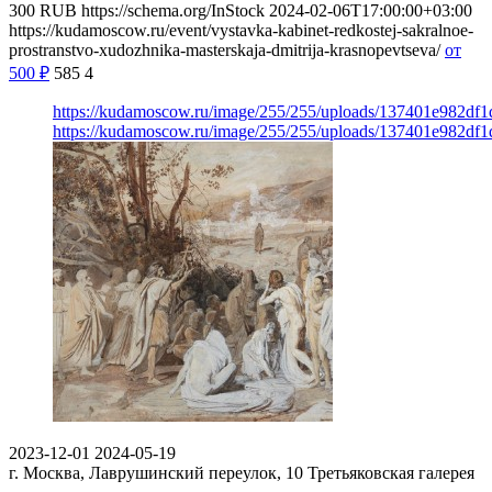
300
RUB
https://schema.org/InStock
2024-02-06T17:00:00+03:00
https://kudamoscow.ru/event/vystavka-kabinet-redkostej-sakralnoe-
prostranstvo-xudozhnika-masterskaja-dmitrija-krasnopevtseva/
от
500
₽
585
4
https://kudamoscow.ru/image/255/255/uploads/137401e982df
https://kudamoscow.ru/image/255/255/uploads/137401e982df
2023-12-01
2024-05-19
г. Москва, Лаврушинский переулок, 10
Третьяковская галерея