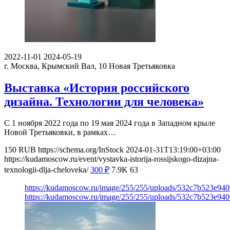
2022-11-01
2024-05-19
г. Москва, Крымский Вал, 10
Новая Третьяковка
Выставка «История российского
дизайна. Технологии для человека»
С 1 ноября 2022 года по 19 мая 2024 года в Западном крыле
Новой Третьяковки, в рамках…
150
RUB
https://schema.org/InStock
2024-01-31T13:19:00+03:00
https://kudamoscow.ru/event/vystavka-istorija-rossijskogo-dizajna-
texnologii-dlja-cheloveka/
300
₽
7.9K
63
https://kudamoscow.ru/image/255/255/uploads/532c7b523e94
https://kudamoscow.ru/image/255/255/uploads/532c7b523e94