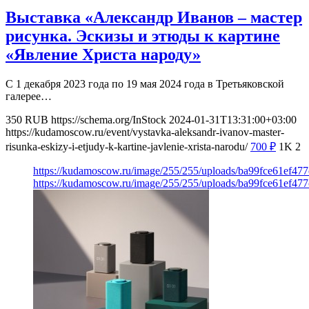
Выставка «Александр Иванов – мастер
рисунка. Эскизы и этюды к картине
«Явление Христа народу»
С 1 декабря 2023 года по 19 мая 2024 года в Третьяковской
галерее…
350
RUB
https://schema.org/InStock
2024-01-31T13:31:00+03:00
https://kudamoscow.ru/event/vystavka-aleksandr-ivanov-master-
risunka-eskizy-i-etjudy-k-kartine-javlenie-xrista-narodu/
700
₽
1K
2
https://kudamoscow.ru/image/255/255/uploads/ba99fce61ef47
https://kudamoscow.ru/image/255/255/uploads/ba99fce61ef47