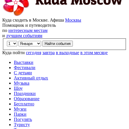
Куда сходить в Москве. Афиша
Москвы
Помощник и путеводитель
по
интересным местам
и
лучшим событиям
Куда пойти
сегодня
завтра
в выходные
в этом месяце
Выставки
Фестивали
С детьми
Активный отдых
Музыка
Шоу
Праздники
Образование
Бесплатно
Музеи
Парки
Погулять
Туристу