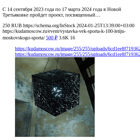
С 14 сентября 2023 года по 17 марта 2024 года в Новой
Третьяковке пройдет проект, посвященный…
250
RUB
https://schema.org/InStock
2024-01-25T13:39:00+03:00
https://kudamoscow.ru/event/vystavka-vek-sporta-k-100-letiju-
moskovskogo-sporta/
500
₽
3.6K
16
https://kudamoscow.ru/image/255/255/uploads/6cd1ee8f71936
https://kudamoscow.ru/image/255/255/uploads/6cd1ee8f71936