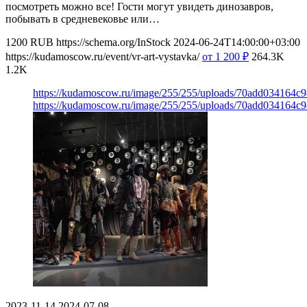
посмотреть можно все! Гости могут увидеть динозавров,
побывать в средневековье или…
1200
RUB
https://schema.org/InStock
2024-06-24T14:00:00+03:00
https://kudamoscow.ru/event/vr-art-vystavka/
от 1 200
₽
264.3K
1.2K
https://kudamoscow.ru/image/255/255/uploads/70add034164c
https://kudamoscow.ru/image/255/255/uploads/70add034164c
2023-11-14
2024-07-08