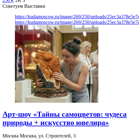
250
₽
2K
3
Советуем Выставки
https://kudamoscow.ru/image/269/250/uploads/25ec3a378e5
https://kudamoscow.ru/image/269/250/uploads/25ec3a378e5
Арт-шоу «Тайны самоцветов: чудеса
природы + искусство ювелира»
Москва
Москва, ул. Строителей, 3