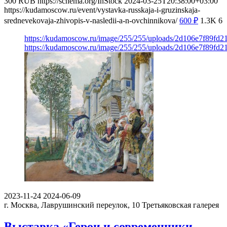
300
RUB
https://schema.org/InStock
2024-03-25T20:38:00+03:00
https://kudamoscow.ru/event/vystavka-russkaja-i-gruzinskaja-
srednevekovaja-zhivopis-v-nasledii-a-n-ovchinnikova/
600
₽
1.3K
6
https://kudamoscow.ru/image/255/255/uploads/2d106e7f89fd
https://kudamoscow.ru/image/255/255/uploads/2d106e7f89fd
2023-11-24
2024-06-09
г. Москва, Лаврушинский переулок, 10
Третьяковская галерея
Выставка «Герои и современники