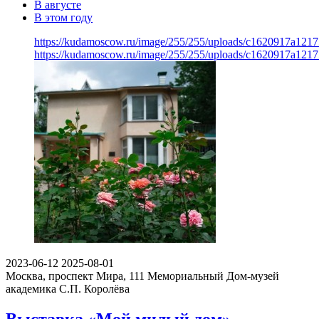
В августе
В этом году
https://kudamoscow.ru/image/255/255/uploads/c1620917a121
https://kudamoscow.ru/image/255/255/uploads/c1620917a121
2023-06-12
2025-08-01
Москва, проспект Мира, 111
Мемориальный Дом-музей
академика С.П. Королёва
Выставка «Мой милый дом»