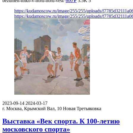
bezumen-tolko-v-nord-nord-vest/
600
₽
3.5K
5
https://kudamoscow.ru/image/255/255/uploads/f7785d32111a0
https://kudamoscow.ru/image/255/255/uploads/f7785d32111a0
2023-09-14
2024-03-17
г. Москва, Крымский Вал, 10
Новая Третьяковка
Выставка «Век спорта. К 100-летию
московского спорта»