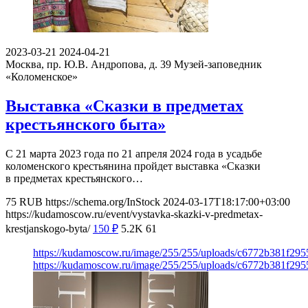
2023-03-21
2024-04-21
Москва, пр. Ю.В. Андропова, д. 39
Музей-заповедник
«Коломенское»
Выставка «Сказки в предметах
крестьянского быта»
С 21 марта 2023 года по 21 апреля 2024 года в усадьбе
коломенского крестьянина пройдет выставка «Сказки
в предметах крестьянского…
75
RUB
https://schema.org/InStock
2024-03-17T18:17:00+03:00
https://kudamoscow.ru/event/vystavka-skazki-v-predmetax-
krestjanskogo-byta/
150
₽
5.2K
61
https://kudamoscow.ru/image/255/255/uploads/c6772b381f29
https://kudamoscow.ru/image/255/255/uploads/c6772b381f29