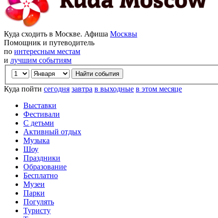
Куда сходить в Москве. Афиша
Москвы
Помощник и путеводитель
по
интересным местам
и
лучшим событиям
Куда пойти
сегодня
завтра
в выходные
в этом месяце
Выставки
Фестивали
С детьми
Активный отдых
Музыка
Шоу
Праздники
Образование
Бесплатно
Музеи
Парки
Погулять
Туристу