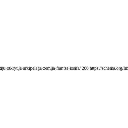
u-otkrytija-arxipelaga-zemlja-frantsa-iosifa/
200
https://schema.org/I