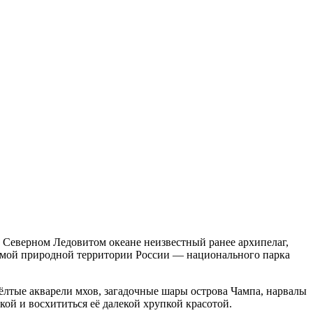
в Северном Ледовитом океане неизвестный ранее архипелаг,
яемой природной территории России — национального парка
ёлтые акварели мхов, загадочные шары острова Чампа, нарвалы
ой и восхититься её далекой хрупкой красотой.