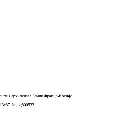
крытия архипелага Земля Франца-Иосифа».
13c87a8e.jpg
800
533