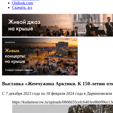
Outlook.com
Скачать .ics
Выставка «Жемчужина Арктики. К 150-летию от
С 7 декабря 2023 года по 18 февраля 2024 года в Дарвиновск
https://kudamoscow.ru/uploads/0868d35cefc6403ee8b699ee13