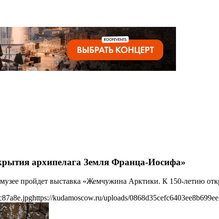
крытия архипелага Земля Франца-Иосифа»
ом музее пройдет выставка «Жемчужина Арктики. К 150-летию от
c87a8e.jpg
https://kudamoscow.ru/uploads/0868d35cefc6403ee8b699ee