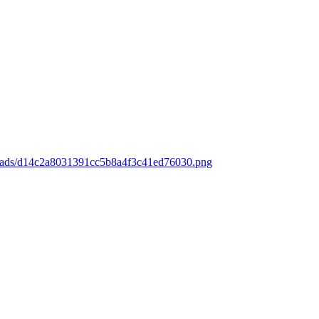
loads/d14c2a8031391cc5b8a4f3c41ed76030.png