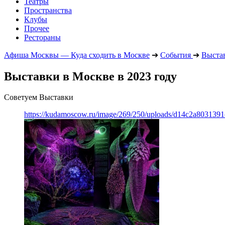
Театры
Пространства
Клубы
Прочее
Рестораны
Афиша Москвы — Куда сходить в Москве
➔
События
➔
Выста
Выставки в Москве в 2023 году
Советуем Выставки
https://kudamoscow.ru/image/269/250/uploads/d14c2a803139