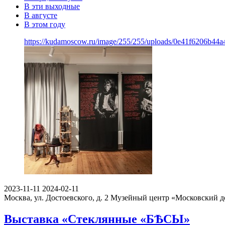
В эти выходные
В августе
В этом году
https://kudamoscow.ru/image/255/255/uploads/0e41f6206b44a
2023-11-11
2024-02-11
Москва, ул. Достоевского, д. 2
Музейный центр «Московский д
Выставка «Стеклянные «БѢСЫ»