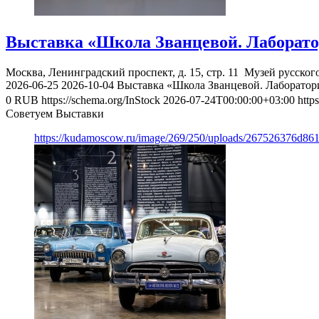
Выставка «Школа Званцевой. Лаборато
Москва, Ленинградский проспект, д. 15, стр. 11
Музей русског
2026-06-25
2026-10-04
Выставка «Школа Званцевой. Лаборатор
0
RUB
https://schema.org/InStock
2026-07-24T00:00:00+03:00
http
Советуем Выставки
https://kudamoscow.ru/image/269/250/uploads/267526376d8