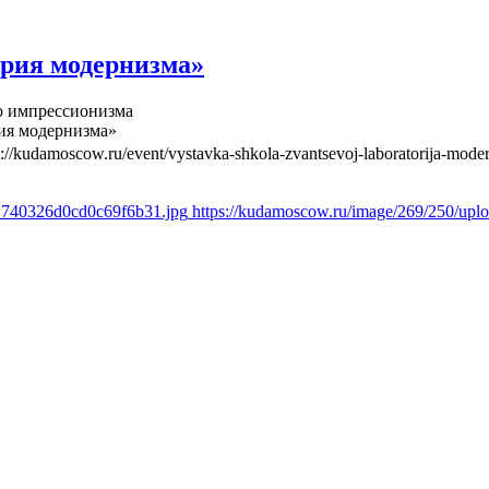
рия модернизма»
о импрессионизма
ия модернизма»
s://kudamoscow.ru/event/vystavka-shkola-zvantsevoj-laboratorija-mode
61740326d0cd0c69f6b31.jpg
https://kudamoscow.ru/image/269/250/up