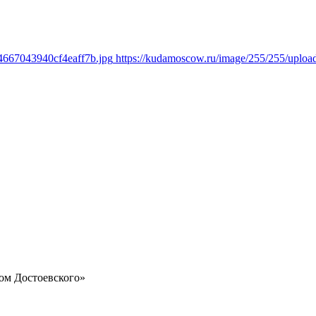
4667043940cf4eaff7b.jpg
https://kudamoscow.ru/image/255/255/uplo
ом Достоевского»