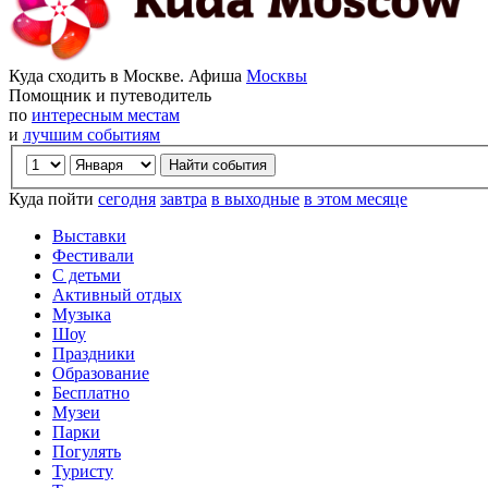
Куда сходить в Москве. Афиша
Москвы
Помощник и путеводитель
по
интересным местам
и
лучшим событиям
Куда пойти
сегодня
завтра
в выходные
в этом месяце
Выставки
Фестивали
С детьми
Активный отдых
Музыка
Шоу
Праздники
Образование
Бесплатно
Музеи
Парки
Погулять
Туристу