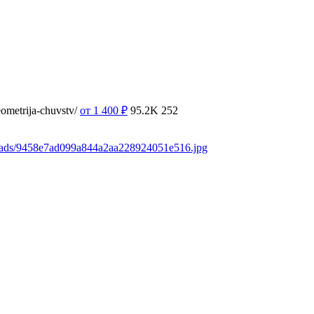
ometrija-chuvstv/
от 1 400
₽
95.2K
252
loads/9458e7ad099a844a2aa228924051e516.jpg