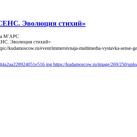
СЕНС. Эволюция стихий»
ва М’АРС
ЕНС. Эволюция стихий»
tps://kudamoscow.ru/event/immersivnaja-multimedia-vystavka-sense-ge
844a2aa228924051e516.jpg
https://kudamoscow.ru/image/269/250/up