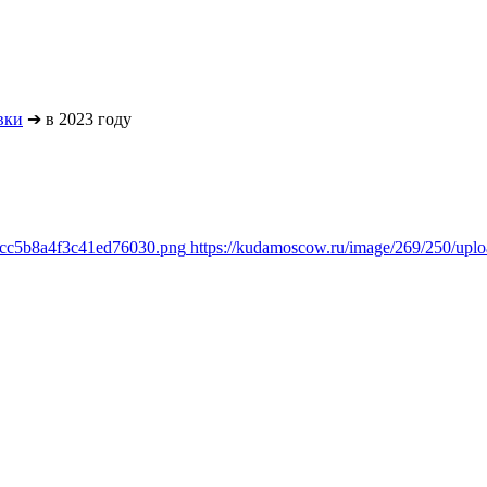
вки
➔
в 2023 году
1cc5b8a4f3c41ed76030.png
https://kudamoscow.ru/image/269/250/up