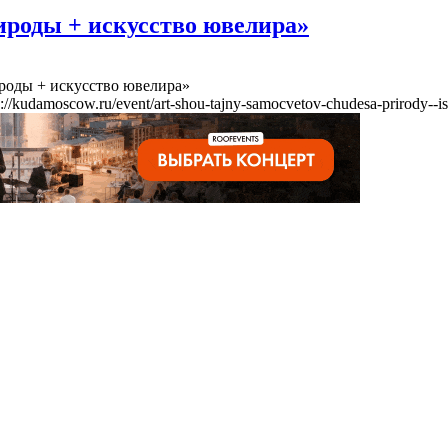
ироды + искусство ювелира»
роды + искусство ювелира»
s://kudamoscow.ru/event/art-shou-tajny-samocvetov-chudesa-prirody--is