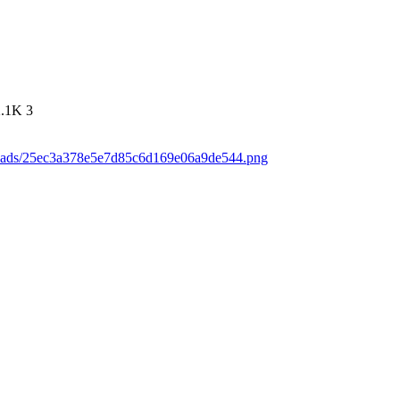
2.1K
3
loads/25ec3a378e5e7d85c6d169e06a9de544.png