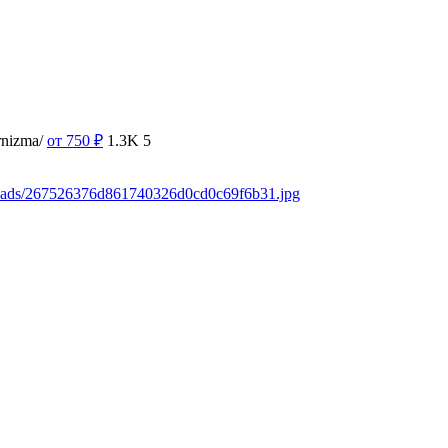
rnizma/
от 750
₽
1.3K
5
loads/267526376d861740326d0cd0c69f6b31.jpg