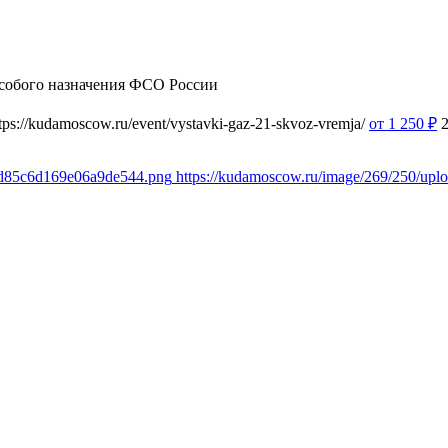
собого назначения ФСО России
tps://kudamoscow.ru/event/vystavki-gaz-21-skvoz-vremja/
от 1 250
₽
e7d85c6d169e06a9de544.png
https://kudamoscow.ru/image/269/250/up