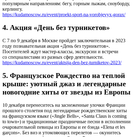
популярным направлениям: бегу, горным лыжам, сноуборду,
керлингу.
https://kudamoscow.ru/event/proekt-sport-na-vorobjevyx-gorax/
4. Акция «День без турникетов»
С 7 по 9 декабря в Москве пройдет заключительная в 2023
году познавательная акция «День без турникетов».
Посетителей ждут мастер-классы, экскурсии и встречи
со специалистами из разных сфер деятельности.
https://kudamoscow.ru/event/aktsija-den-bez-turniketov-2023/
5. Французское Рождество на теплой
крыше: уютный джаз и легендарные
новогодние хиты от звезды из Европы
10 декабря перенеситесь на заснеженные улочки Франции
прошлого столетия под легендарные рождественские хиты
на французском языке («Jingle Bells», «Santa Claus is coming
to town») и традиционные праздничные песни в исполнении
очаровательной певицы из Европы и ее бэнда «Elena et les
garçons». Без виз и утомляющих перелетов — окунитесь