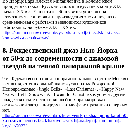
Во Дворце царя Алексея Михайловича в Коломенском
пройдет выставка «Русский стиль в искусстве в конце XIX —
начале XX в.». У посетителей появится уникальная
возможность сопоставить произведения эпохи позднего
средневековья с работами выдающихся художников,
работавших на рубеже XIX—XX вв.
https://kudamoscow.ru/event/vystavka-russkij-stil-v-iskusstve-v-
kontse-xix-nachale-xx-v/
8. Рождественский джаз Нью-Йорка
от 50-х до современности с джазовой
звездой на теплой панорамной крыше
9 и 10 декабря на теплой панорамной крыше в центре Москвы
вам выпадет уникальный шанс «услышать» Рождество!
Неподражаемые «Jingle Bells», «Last Christmas», «Happy New
Year», «Let It Snow», «All I want for Christmas is you» и другие
рождественские песни в волшебных аранжировках
от джазовой звезды погрузят в атмосферу праздника с первых
нот.
https://kudamoscow.ru/event/rozhdestvenskij-dzhaz-nju-jorka-ot-50-
x-do-sovremennosti-s-dzhazovoj-zvezdoj-na-teploj-panoramnoj-
kryshe-2023/