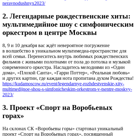
neravnodushnyx2023/
2. Легендарные рождественские хиты:
мультимедийное шоу с симфоническим
оркестром в центре Москвы
8, 9 и 10 декабря вас ждёт невероятное погружение
в волшебство в уникальном мультимедиа-пространстве для
всей семьи. Перенеситесь внутрь любимых рождественских
фильмов с живыми полотнами от пола до потолка и музыкой
современного оркестра. Насладитесь мелодиями из «Один
дома», «Плохой Санта», «Гарри Поттер», «Реальная любовь»
и других картин, где каждая нота пропитана духом Рождества!
https://kudamoscow.ru/event/legendarnye-rozhdestvenskie-xity-
multimedijnoe-shou-s-simfonicheskim-orkestrom-v-tsentre-moskvy-
2023/
3. Проект «Спорт на Воробьевых
горах»
На склонах СК «Воробьевы горы» стартовал уникальный
проект «Спорт на Воробьевых горах», посвященный