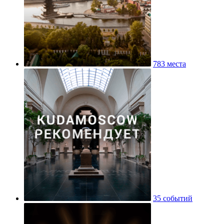
783 места
35 событий