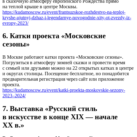
в сказочную атмосферу европейского Рождества прямо
на теплой крыше в центре Москвы.
https://kudamoscow.ru/event/frantsuzskoe-rozhdestvo-na-teploj-
kryshe-ujutnyj-dzhaz-i-legendarnye-novogodnie-xity-ot-zvezdy-iz-
evropy-2023/
6. Катки проекта «Московские
сезоны»
В Москве работают катки проекта «Московские сезоны».
Погрузиться в атмосферу зимней сказки и провести время
с семьей или друзьями можно на 22 открытых катках в центре
и округах столицы. Посещение бесплатное, но понадобится
предварительная регистрация через сайт или приложение
проекта.
https://kudamoscow.ru/event/katki-proekta-moskovskie-sezony-
2023–2024/
7. Выставка «Русский стиль
в искусстве в конце XIX — начале
XX в.»