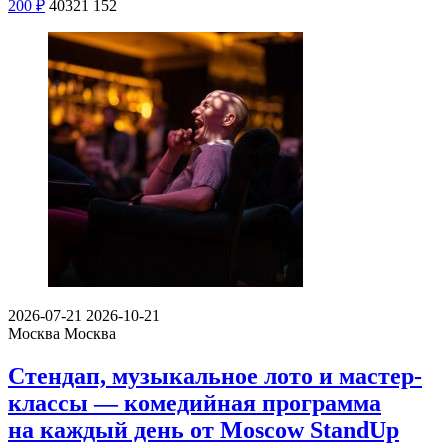
200
₽
40321
152
2026-07-21
2026-10-21
Москва
Москва
Стендап, музыкальное лото и мастер-
классы — комедийная программа
на каждый день от Moscow StandUp