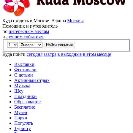
Куда сходить в Москве. Афиша
Москвы
Помощник и путеводитель
по
интересным местам
и
лучшим событиям
Куда пойти
сегодня
завтра
в выходные
в этом месяце
Выставки
Фестивали
С детьми
Активный отдых
Музыка
Шоу
Праздники
Образование
Бесплатно
Музеи
Парки
Погулять
Туристу