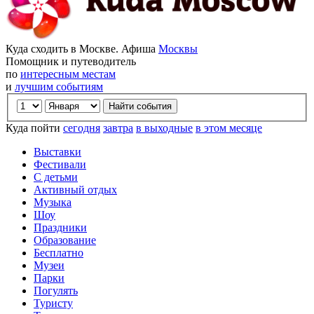
Куда сходить в Москве. Афиша
Москвы
Помощник и путеводитель
по
интересным местам
и
лучшим событиям
Куда пойти
сегодня
завтра
в выходные
в этом месяце
Выставки
Фестивали
С детьми
Активный отдых
Музыка
Шоу
Праздники
Образование
Бесплатно
Музеи
Парки
Погулять
Туристу