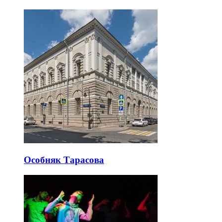
Особняк Тарасова