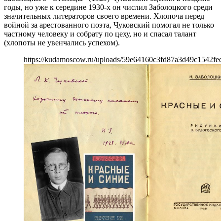
годы, но уже к середине 1930-х он числил Заболоцкого среди
значительных литераторов своего времени. Хлопоча перед
войной за арестованного поэта, Чуковский помогал не только
частному человеку и собрату по цеху, но и спасал талант
(хлопоты не увенчались успехом).
https://kudamoscow.ru/uploads/59e64160c3fd87a3d49c1542fee