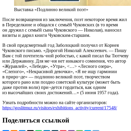
Выставка «Подлинно великий поэт»
После возвращения из заключения, поэт некоторое время жил
в Переделкине и общался с семьёй Чуковских (в то время
он дружил с семьёй сына Чуковского — Николая), наносил
визиты и дарил книги Чуковским-старшим.
В свой предсмертный год Заболоцкий получил от Корнея
Чуковского письмо. «Дорогой Николай Алексеевич. — Пишу
Вам с той почтитель¬ной робостью, с какой писал бы Тютчеву
или Державину. Для ме¬ня нет никакого сомнения, что автор
«Журавлей», «Лебедя», «Утра», <…> «Лесного озера»,
«Слепого», «Некрасивой девочки», «Я не ищу гармонии
в приро¬де» — подлинно великий поэт, творчеством
которого рано или поздно советской культуре (может быть
даже против воли) при¬дется гордиться, как одним
из высочайших своих достижений…« (5 июня 1957 года).
Узнать подробности можно на сайте организаторов:
https://goslitmuz.ru/visitors/exhibitions_activity/current/17548/
Поделиться ссылкой