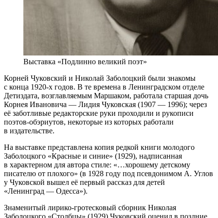
Выставка «Подлинно великий поэт»
Корней Чуковский и Николай Заболоцкий были знакомы
с конца 1920-х годов. В те времена в Ленинградском отделе
Детиздата, возглавляемым Маршаком, работала старшая дочь
Корнея Ивановича — Лидия Чуковская (1907 — 1996); через
её заботливые редакторские руки проходили и рукописи
поэтов-обэриутов, некоторые из которых работали
в издательстве.
На выставке представлена копия редкой книги молодого
Заболоцкого «Красные и синие» (1929), надписанная
в характерном для автора стиле: «…хорошему детскому
писателю от плохого» (в 1928 году под псевдонимом А. Углов
у Чуковской вышел её первый рассказ для детей
«Ленинград — Одесса»).
Знаменитый лирико-гротесковый сборник Николая
Заболоцкого «Столбцы» (1929) Чуковский оценил в поздние