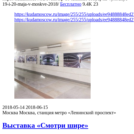
19-i-20-maja-v-moskve-2018/
Бесплатно
9.4K
23
https://kudamoscow.ru/image/255/255/uploads/ee94888848ed
https://kudamoscow.ru/image/255/255/uploads/ee94888848ed
2018-05-14
2018-06-15
Москва
Москва, станция метро «Ленинский проспект»
Выставка «Смотри шире»