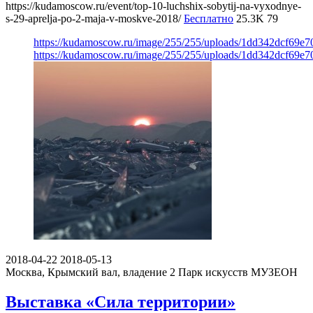
https://kudamoscow.ru/event/top-10-luchshix-sobytij-na-vyxodnye-
s-29-aprelja-po-2-maja-v-moskve-2018/
Бесплатно
25.3K
79
https://kudamoscow.ru/image/255/255/uploads/1dd342dcf69e
https://kudamoscow.ru/image/255/255/uploads/1dd342dcf69e
2018-04-22
2018-05-13
Москва, Крымский вал, владение 2
Парк искусств МУЗЕОН
Выставка «Сила территории»