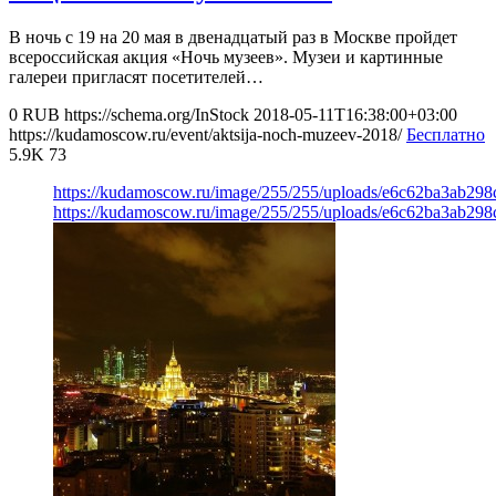
В ночь с 19 на 20 мая в двенадцатый раз в Москве пройдет
всероссийская акция «Ночь музеев». Музеи и картинные
галереи пригласят посетителей…
0
RUB
https://schema.org/InStock
2018-05-11T16:38:00+03:00
https://kudamoscow.ru/event/aktsija-noch-muzeev-2018/
Бесплатно
5.9K
73
https://kudamoscow.ru/image/255/255/uploads/e6c62ba3ab29
https://kudamoscow.ru/image/255/255/uploads/e6c62ba3ab29