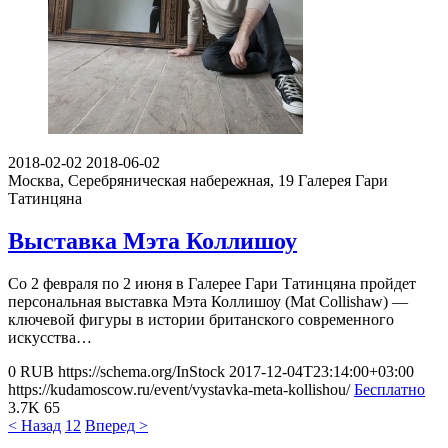
2018-02-02
2018-06-02
Москва, Серебряническая набережная, 19
Галерея Гари
Татинцяна
Выставка Мэта Коллишоу
Со 2 февраля по 2 июня в Галерее Гари Татинцяна пройдет
персональная выставка Мэта Коллишоу (Mat Collishaw) —
ключевой фигуры в истории британского современного
искусства…
0
RUB
https://schema.org/InStock
2017-12-04T23:14:00+03:00
https://kudamoscow.ru/event/vystavka-meta-kollishou/
Бесплатно
3.7K
65
< Назад
1
2
Вперед >