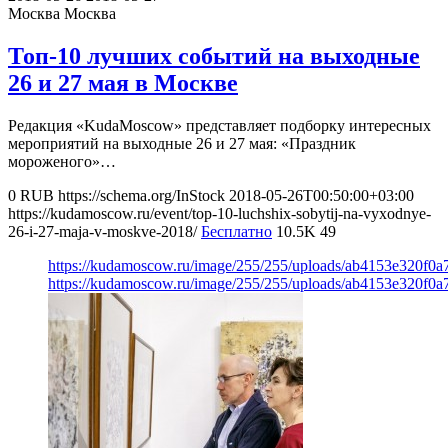
Москва
Москва
Топ-10 лучших событий на выходные
26 и 27 мая в Москве
Редакция «KudaMoscow» представляет подборку интересных
мероприятий на выходные 26 и 27 мая: «Праздник
мороженого»…
0
RUB
https://schema.org/InStock
2018-05-26T00:50:00+03:00
https://kudamoscow.ru/event/top-10-luchshix-sobytij-na-vyxodnye-
26-i-27-maja-v-moskve-2018/
Бесплатно
10.5K
49
https://kudamoscow.ru/image/255/255/uploads/ab4153e320f0
https://kudamoscow.ru/image/255/255/uploads/ab4153e320f0