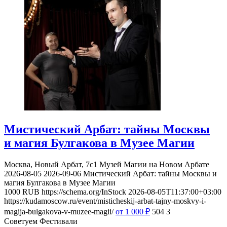
Мистический Арбат: тайны Москвы
и магия Булгакова в Музее Магии
Москва, Новый Арбат, 7с1
Музей Магии на Новом Арбате
2026-08-05
2026-09-06
Мистический Арбат: тайны Москвы и
магия Булгакова в Музее Магии
1000
RUB
https://schema.org/InStock
2026-08-05T11:37:00+03:00
https://kudamoscow.ru/event/misticheskij-arbat-tajny-moskvy-i-
magija-bulgakova-v-muzee-magii/
от 1 000
₽
504
3
Советуем Фестивали