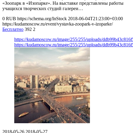
«Зоопарк в «Изопарке». На выставке представлены работы
учащихся творческих студий галереи…
0
RUB
https://schema.org/InStock
2018-06-04T21:23:00+03:00
https://kudamoscow.ru/event/vystavka-zoopark-v-izoparke/
Бесплатно
392
2
https://kudamoscow.ru/image/255/255/uploads/ddb99b43c816
https://kudamoscow.ru/image/255/255/uploads/ddb99b43c816
2018-05-26
2018-05-27