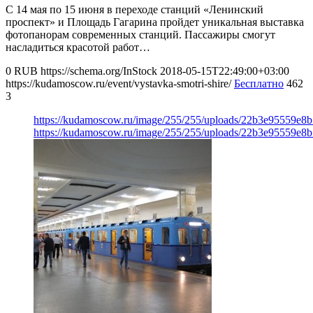
С 14 мая по 15 июня в переходе станций «Ленинский
проспект» и Площадь Гагарина пройдет уникальная выставка
фотопанорам современных станций. Пассажиры смогут
насладиться красотой работ…
0
RUB
https://schema.org/InStock
2018-05-15T22:49:00+03:00
https://kudamoscow.ru/event/vystavka-smotri-shire/
Бесплатно
462
3
https://kudamoscow.ru/image/255/255/uploads/22b3e95559e8
https://kudamoscow.ru/image/255/255/uploads/22b3e95559e8