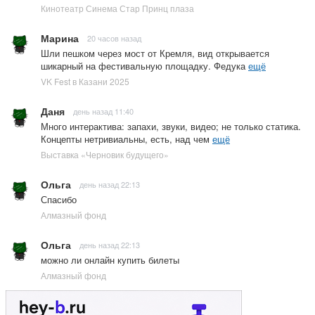
Кинотеатр Синема Стар Принц плаза
Марина
20 часов назад
Шли пешком через мост от Кремля, вид открывается
шикарный на фестивальную площадку. Федука
ещё
VK Fest в Казани 2025
Даня
день назад 11:40
Много интерактива: запахи, звуки, видео; не только статика.
Концепты нетривиальны, есть, над чем
ещё
Выставка «Черновик будущего»
Ольга
день назад 22:13
Спасибо
Алмазный фонд
Ольга
день назад 22:13
можно ли онлайн купить билеты
Алмазный фонд