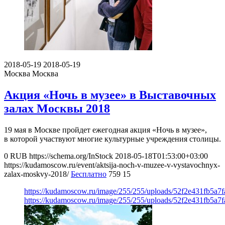
2018-05-19
2018-05-19
Москва
Москва
Акция «Ночь в музее» в Выставочных
залах Москвы 2018
19 мая в Москве пройдет ежегодная акция «Ночь в музее»,
в которой участвуют многие культурные учреждения столицы.
0
RUB
https://schema.org/InStock
2018-05-18T01:53:00+03:00
https://kudamoscow.ru/event/aktsija-noch-v-muzee-v-vystavochnyx-
zalax-moskvy-2018/
Бесплатно
759
15
https://kudamoscow.ru/image/255/255/uploads/52f2e431fb5a7
https://kudamoscow.ru/image/255/255/uploads/52f2e431fb5a7