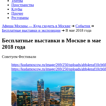
Театры
Пространства
Клубы
Прочее
Рестораны
Афиша Москвы — Куда сходить в Москве
➔
События
➔
Бесплатные выставки и экспозиции
➔
В мае 2018 года
Бесплатные выставки в Москве в мае
2018 года
Советуем Фестивали
https://kudamoscow.ru/image/269/250/uploads/abb4eeaf10cb
https://kudamoscow.ru/image/269/250/uploads/abb4eeaf10cb