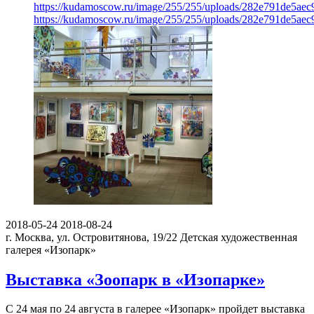
https://kudamoscow.ru/image/255/255/uploads/282e791de5ae
https://kudamoscow.ru/image/255/255/uploads/282e791de5ae
2018-05-24
2018-08-24
г. Москва, ул. Островитянова, 19/22
Детская художественная
галерея «Изопарк»
Выставка «Зоопарк в «Изопарке»
С 24 мая по 24 августа в галерее «Изопарк» пройдет выставка