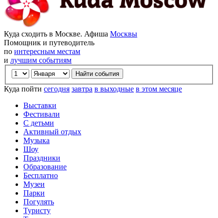
Куда сходить в Москве. Афиша
Москвы
Помощник и путеводитель
по
интересным местам
и
лучшим событиям
Куда пойти
сегодня
завтра
в выходные
в этом месяце
Выставки
Фестивали
С детьми
Активный отдых
Музыка
Шоу
Праздники
Образование
Бесплатно
Музеи
Парки
Погулять
Туристу