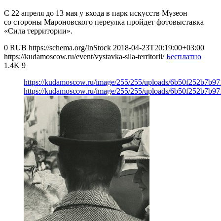
С 22 апреля до 13 мая у входа в парк искусств Музеон
со стороны Мароновского переулка пройдет фотовыставка
«Сила территории».
0
RUB
https://schema.org/InStock
2018-04-23T20:19:00+03:00
https://kudamoscow.ru/event/vystavka-sila-territorii/
Бесплатно
1.4K
9
https://kudamoscow.ru/image/255/255/uploads/6b50f252b7b9
https://kudamoscow.ru/image/255/255/uploads/6b50f252b7b9