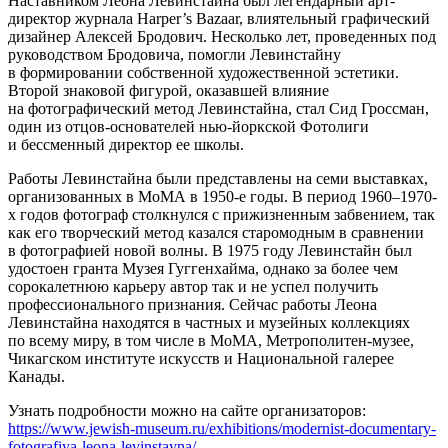
Наставником Леона Левинстайна был легендарный арт-
директор журнала Harper’s Bazaar, влиятельный графический
дизайнер Алексей Бродович. Несколько лет, проведенных под
руководством Бродовича, помогли Левинстайну
в формировании собственной художественной эстетики.
Второй знаковой фигурой, оказавшей влияние
на фотографический метод Левинстайна, стал Сид Гроссман,
один из отцов-основателей нью-йоркской Фотолиги
и бессменный директор ее школы.
Работы Левинстайна были представлены на семи выставках,
организованных в МоМА в 1950-е годы. В период 1960–1970-
х годов фотограф столкнулся с прижизненным забвением, так
как его творческий метод казался старомодным в сравнении
в фотографией новой волны. В 1975 году Левинстайн был
удостоен гранта Музея Гуггенхайма, однако за более чем
сорокалетнюю карьеру автор так и не успел получить
профессионального признания. Сейчас работы Леона
Левинстайна находятся в частных и музейных коллекциях
по всему миру, в том числе в MoMA, Метрополитен-музее,
Чикагском институте искусств и Национальной галерее
Канады.
Узнать подробности можно на сайте организаторов:
https://www.jewish-museum.ru/exhibitions/modernist-documentary-
fotografiya-leona-levinstayna/