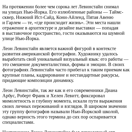
На протяжении более чем сорока лет Левинстайн снимал
на улицах Нью-Йорка. Его излюбленные районы — Таймс-
сквер, Нижний Ист-Сайд, Кони-Айленд, Пятая Авеню
и Гарлем — те, «где происходит жизнь». Эти места нашли
отражение в архитектуре и дизайне выставки — попадая
в выставочное пространство, гости оказываются на шумной
улице Нью-Йорка.
Леон Левинстайн является важной фигурой в контексте
развития американской фотографии. Художнику удалось
выработать свой уникальный визуальный язык: его работы —
это смешение документалистики, формы и эмоции. В своих
фотографиях Левинстайн часто прибегал к таким приемам как
крупные планы, кадрирование и нестандартные ракурсы,
придающие композиции динамику.
Леон Левинстайн, так же как и его современники Диана
Арбус, Роберт Франк и Хелен Левитт, фиксировал
мимолетность и глубину момента, искали пути выражения
своих личных переживаний и взглядов. В широком значении
эту группу фотографов называли Нью-Йоркской школой,
однако верность этого термина до сих пор оспаривается
специалистами.