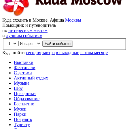
Куда сходить в Москве. Афиша
Москвы
Помощник и путеводитель
по
интересным местам
и
лучшим событиям
Куда пойти
сегодня
завтра
в выходные
в этом месяце
Выставки
Фестивали
С детьми
Активный отдых
Музыка
Шоу
Праздники
Образование
Бесплатно
Музеи
Парки
Погулять
Туристу