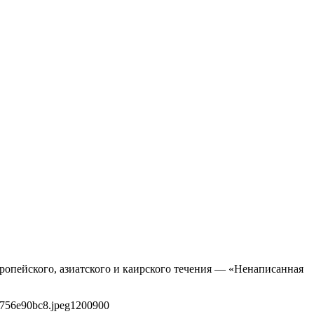
ропейского, азиатского и каирского течения — «Ненаписанная
4756e90bc8.jpeg
1200
900