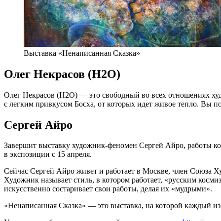
Выставка «Ненаписанная Сказка»
Олег Некрасов (Н2О)
Олег Некрасов (Н2О) — это свободный во всех отношениях худо
с легким привкусом Босха, от которых идет живое тепло. Вы по
Сергей Айро
Завершит выставку художник-феномен Сергей Айро, работы ко
в экспозиции с 15 апреля.
Сейчас Сергей Айро живет и работает в Москве, член Союза Х
Художник называет стиль, в котором работает, «русским косм
искусственно состаривает свои работы, делая их «мудрыми».
«Ненаписанная Сказка» — это выставка, на которой каждый из в