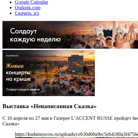
Google Calendar
Outlook.com
Скачать .ics
Выставка «Ненаписанная Сказка»
С 10 апреля по 27 мая в Галерее L’ACCENT RUSSE пройдет бес
Сказка».
https://kudamoscow.ru/uploads/ceb30d00a9ec5eb4180a3f4756