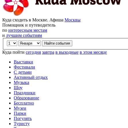
Куда сходить в Москве. Афиша
Москвы
Помощник и путеводитель
по
интересным местам
и
лучшим событиям
Куда пойти
сегодня
завтра
в выходные
в этом месяце
Выставки
Фестивали
С детьми
Активный отдых
Музыка
Шоу
Праздники
Образование
Бесплатно
Музеи
Парки
Погулять
Туристу