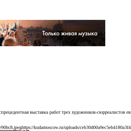
прецедентная выставка работ трех художников-сюрреалистов ев
e90bc8.jpeg
https://kudamoscow.ru/uploads/ceb30d00a9ec5eb4180a3f