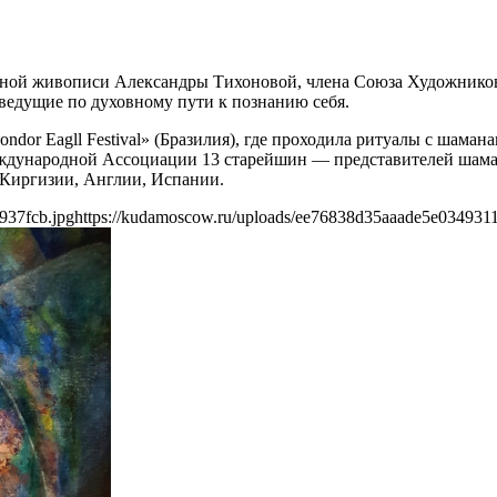
рной живописи Александры Тихоновой, члена Союза Художников Р
 ведущие по духовному пути к познанию себя.
dor Eagll Festival» (Бразилия), где проходила ритуалы с шам
еждународной Ассоциации 13 старейшин — представителей шаман
 Киргизии, Англии, Испании.
937fcb.jpg
https://kudamoscow.ru/uploads/ee76838d35aaade5e034931