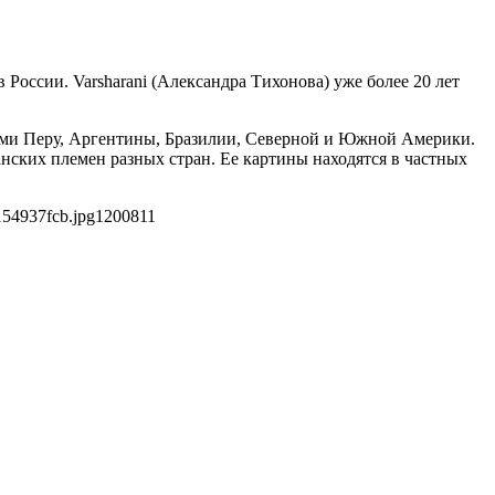
оссии. Varsharani (Александра Тихонова) уже более 20 лет
анами Перу, Аргентины, Бразилии, Северной и Южной Америки.
ских племен разных стран. Ее картины находятся в частных
154937fcb.jpg
1200
811