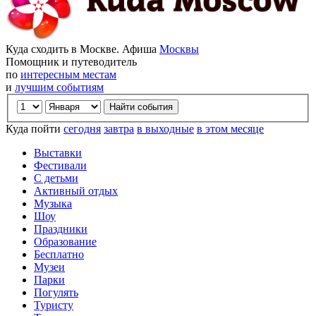
Куда сходить в Москве. Афиша
Москвы
Помощник и путеводитель
по
интересным местам
и
лучшим событиям
Куда пойти
сегодня
завтра
в выходные
в этом месяце
Выставки
Фестивали
С детьми
Активный отдых
Музыка
Шоу
Праздники
Образование
Бесплатно
Музеи
Парки
Погулять
Туристу