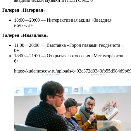
академической музыки INTERTONE, 6+
Галерея «Нагорная»
18:00—20:00 — Интерактивная акция «Звездная
ночь», 3+
Галерея «Измайлово»
11:00—20:00 — Выставка «Город глазами геодезиста»,
0+
18:00—21:00 — Открытая фотоссесия «Метаморфото»,
6+
https://kudamoscow.ru/uploads/c492e372d0343fb55d984d9b6