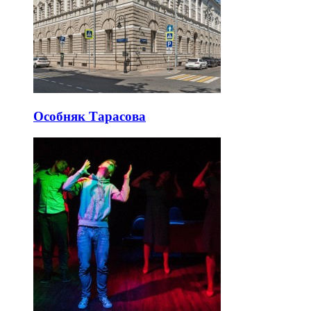
Особняк Тарасова