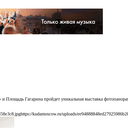
т» и Площадь Гагарина пройдет уникальная выставка фотопанор
358e3c8.jpg
https://kudamoscow.ru/uploads/ee94888848ed27925986b2