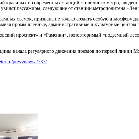
ий красивых и современных станций столичного метро, введенн
а, увидят пассажиры, следующие от станции метрополитена «Ле
мных съемок, призвана не только создать особую атмосферу для
вязывая промышленные, административные и культурные центры 
ский проспект» и «Раменки», неповторимый «подземный лесоп
ины начала регулярного движения поездов по первой линии Мо
etro.ru/press/news/2737/