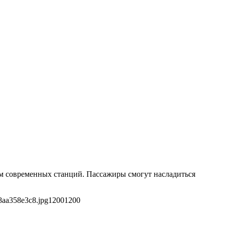
ам современных станций. Пассажиры смогут насладиться
8aa358e3c8.jpg
1200
1200