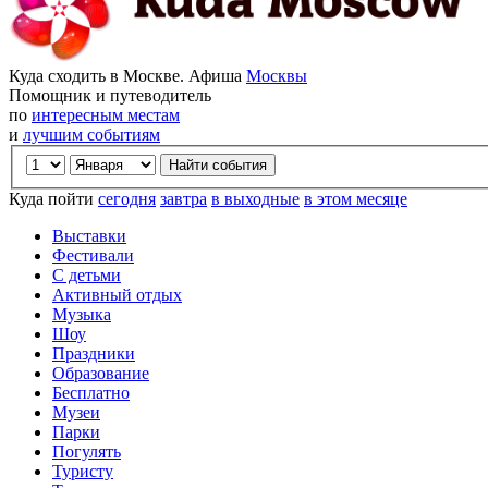
Куда сходить в Москве. Афиша
Москвы
Помощник и путеводитель
по
интересным местам
и
лучшим событиям
Куда пойти
сегодня
завтра
в выходные
в этом месяце
Выставки
Фестивали
С детьми
Активный отдых
Музыка
Шоу
Праздники
Образование
Бесплатно
Музеи
Парки
Погулять
Туристу