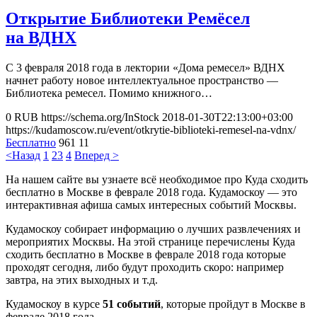
Открытие Библиотеки Ремёсел
на ВДНХ
С 3 февраля 2018 года в лектории «Дома ремесел» ВДНХ
начнет работу новое интеллектуальное пространство —
Библиотека ремесел. Помимо книжного…
0
RUB
https://schema.org/InStock
2018-01-30T22:13:00+03:00
https://kudamoscow.ru/event/otkrytie-biblioteki-remesel-na-vdnx/
Бесплатно
961
11
<Назад
1
2
3
4
Вперед >
На нашем сайте вы узнаете всё необходимое про Куда сходить
бесплатно в Москве в феврале 2018 года. Кудамоскоу — это
интерактивная афиша самых интересных событий Москвы.
Кудамоскоу собирает информацию о лучших развлечениях и
мероприятих Москвы. На этой странице перечислены Куда
сходить бесплатно в Москве в феврале 2018 года которые
проходят сегодня, либо будут проходить скоро: например
завтра, на этих выходных и т.д.
Кудамоскоу в курсе
51 событий
, которые пройдут в Москве в
феврале 2018 года.