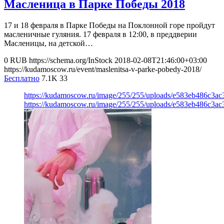
Масленица в Парке Победы 2018
17 и 18 февраля в Парке Победы на Поклонной горе пройдут
масленичные гуляния. 17 февраля в 12:00, в преддверии
Масленицы, на детской…
0
RUB
https://schema.org/InStock
2018-02-08T21:46:00+03:00
https://kudamoscow.ru/event/maslenitsa-v-parke-pobedy-2018/
Бесплатно
7.1K
33
https://kudamoscow.ru/image/255/255/uploads/e583eb486c3ac
https://kudamoscow.ru/image/255/255/uploads/e583eb486c3ac