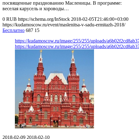
посвященные празднованию Масленицы. В программе:
веселая карусель и хороводы…
0
RUB
https://schema.org/InStock
2018-02-05T21:46:00+03:00
https://kudamoscow.ru/event/maslenitsa-v-sadu-ermitazh-2018/
Бесплатно
687
15
https://kudamoscow.ru/image/255/255/uploads/a6b02f2cd8ab
https://kudamoscow.ru/image/255/255/uploads/a6b02f2cd8ab
2018-02-09
2018-02-10