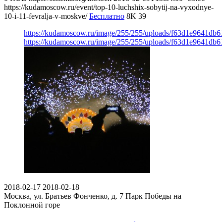
https://kudamoscow.ru/event/top-10-luchshix-sobytij-na-vyxodnye-
10-i-11-fevralja-v-moskve/
Бесплатно
8K
39
https://kudamoscow.ru/image/255/255/uploads/f63d1e9641db
https://kudamoscow.ru/image/255/255/uploads/f63d1e9641db
2018-02-17
2018-02-18
Москва, ул. Братьев Фонченко, д. 7
Парк Победы на
Поклонной горе