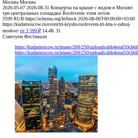
Москва
Москва
2026-05-07
2026-08-31
Концерты на крыше с видом в Москве:
три центральных площадки Roofevents этим летом
3599
RUB
https://schema.org/InStock
2026-08-06T00:00:00+03:00
https://kudamoscow.ru/event/tri-kryshi-roofevents-tri-leta-v-odnoj-
moskve/
от 3 599
₽
14.4K
31
Советуем Фестивали
https://kudamoscow.ru/image/269/250/uploads/abb4eeaf10cb
https://kudamoscow.ru/image/269/250/uploads/abb4eeaf10cb