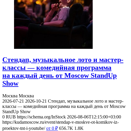
Стендап, музыкальное лото и мастер-
классы — комедийная программа
на каждый день от Moscow StandUp
Show
Москва
Москва
2026-07-21
2026-10-21
Стендап, музыкальное лото и мастер-
классы — комедийная программа на каждый день от Moscow
StandUp Show
0
RUB
https://schema.org/InStock
2026-08-06T12:15:00+03:00
https://kudamoscow.ru/event/stendap-v-moskve-ot-komikov-iz-
proektov-tnt-i-youtube/
от 0
₽
656.7K
1.8K