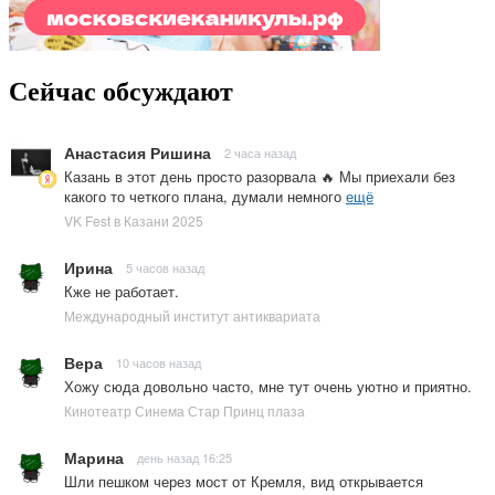
Сейчас обсуждают
Анастасия Ришина
2 часа назад
Казань в этот день просто разорвала 🔥 Мы приехали без
какого то четкого плана, думали немного
ещё
VK Fest в Казани 2025
Ирина
5 часов назад
Кже не работает.
Международный институт антиквариата
Вера
10 часов назад
Хожу сюда довольно часто, мне тут очень уютно и приятно.
Кинотеатр Синема Стар Принц плаза
Марина
день назад 16:25
Шли пешком через мост от Кремля, вид открывается