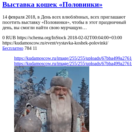
Выставка кошек «Половинки»
14 февраля 2018, в День всех влюблённых, всех приглашают
посетить выставку «Половинки», чтобы в этот праздничный
день, вы смогли найти свою мурчащую…
0
RUB
https://schema.org/InStock
2018-02-02T00:04:00+03:00
https://kudamoscow.ru/event/vystavka-koshek-polovinki/
Бесплатно
784
11
https://kudamoscow.ru/image/255/255/uploads/67bba499a276
https://kudamoscow.ru/image/255/255/uploads/67bba499a276