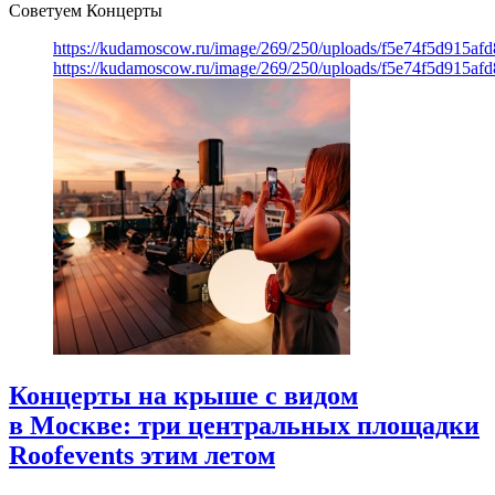
Советуем Концерты
https://kudamoscow.ru/image/269/250/uploads/f5e74f5d915a
https://kudamoscow.ru/image/269/250/uploads/f5e74f5d915a
Концерты на крыше с видом
в Москве: три центральных площадки
Roofevents этим летом