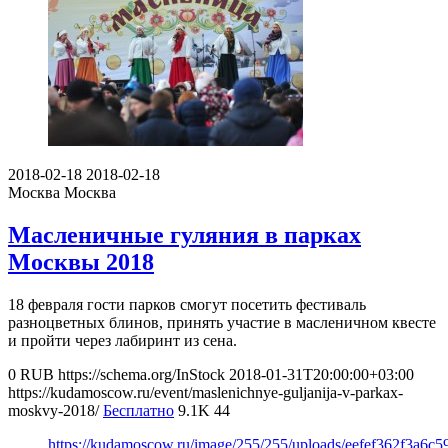
2018-02-18
2018-02-18
Москва
Москва
Масленичные гуляния в парках
Москвы 2018
18 февраля гости парков смогут посетить фестиваль
разноцветных блинов, принять участие в масленичном квесте
и пройти через лабиринт из сена.
0
RUB
https://schema.org/InStock
2018-01-31T20:00:00+03:00
https://kudamoscow.ru/event/maslenichnye-guljanija-v-parkax-
moskvy-2018/
Бесплатно
9.1K
44
https://kudamoscow.ru/image/255/255/uploads/eefef362f3a6c