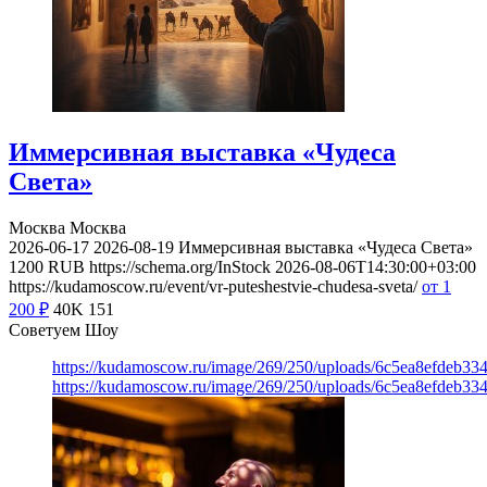
Иммерсивная выставка «Чудеса
Света»
Москва
Москва
2026-06-17
2026-08-19
Иммерсивная выставка «Чудеса Света»
1200
RUB
https://schema.org/InStock
2026-08-06T14:30:00+03:00
https://kudamoscow.ru/event/vr-puteshestvie-chudesa-sveta/
от 1
200
₽
40K
151
Советуем Шоу
https://kudamoscow.ru/image/269/250/uploads/6c5ea8efdeb3
https://kudamoscow.ru/image/269/250/uploads/6c5ea8efdeb3