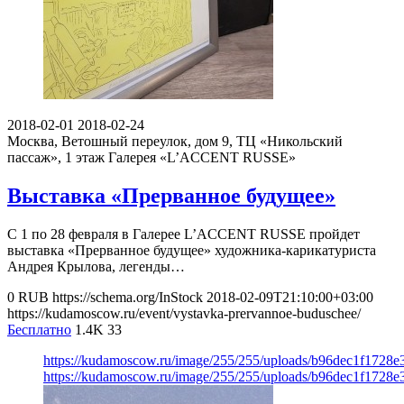
2018-02-01
2018-02-24
Москва, Ветошный переулок, дом 9, ТЦ «Никольский
пассаж», 1 этаж
Галерея «L’ACCENT RUSSE»
Выставка «Прерванное будущее»
С 1 по 28 февраля в Галерее L’ACCENT RUSSE пройдет
выставка «Прерванное будущее» художника-карикатуриста
Андрея Крылова, легенды…
0
RUB
https://schema.org/InStock
2018-02-09T21:10:00+03:00
https://kudamoscow.ru/event/vystavka-prervannoe-buduschee/
Бесплатно
1.4K
33
https://kudamoscow.ru/image/255/255/uploads/b96dec1f1728
https://kudamoscow.ru/image/255/255/uploads/b96dec1f1728