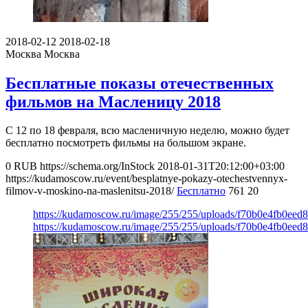
2018-02-12
2018-02-18
Москва
Москва
Бесплатные показы отечественных
фильмов на Масленицу 2018
С 12 по 18 февраля, всю масленичную неделю, можно будет
бесплатно посмотреть фильмы на большом экране.
0
RUB
https://schema.org/InStock
2018-01-31T20:12:00+03:00
https://kudamoscow.ru/event/besplatnye-pokazy-otechestvennyx-
filmov-v-moskino-na-maslenitsu-2018/
Бесплатно
761
20
https://kudamoscow.ru/image/255/255/uploads/f70b0e4fb0eed
https://kudamoscow.ru/image/255/255/uploads/f70b0e4fb0eed