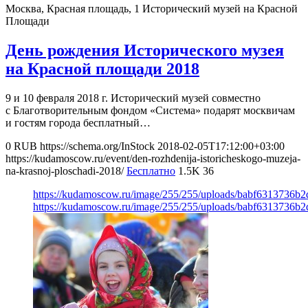
Москва, Красная площадь, 1
Исторический музей на Красной
Площади
День рождения Исторического музея
на Красной площади 2018
9 и 10 февраля 2018 г. Исторический музей совместно
с Благотворительным фондом «Система» подарят москвичам
и гостям города бесплатный…
0
RUB
https://schema.org/InStock
2018-02-05T17:12:00+03:00
https://kudamoscow.ru/event/den-rozhdenija-istoricheskogo-muzeja-
na-krasnoj-ploschadi-2018/
Бесплатно
1.5K
36
https://kudamoscow.ru/image/255/255/uploads/babf6313736b
https://kudamoscow.ru/image/255/255/uploads/babf6313736b