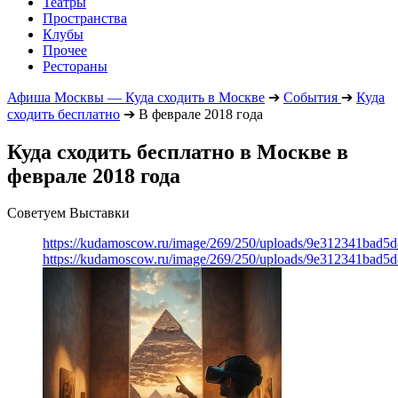
Театры
Пространства
Клубы
Прочее
Рестораны
Афиша Москвы — Куда сходить в Москве
➔
События
➔
Куда
сходить бесплатно
➔
В феврале 2018 года
Куда сходить бесплатно в Москве в
феврале 2018 года
Советуем Выставки
https://kudamoscow.ru/image/269/250/uploads/9e312341bad5
https://kudamoscow.ru/image/269/250/uploads/9e312341bad5