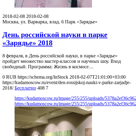
2018-02-08
2018-02-08
Москва, ул. Варварка, влад. 6
Парк «Зарядье»
День российской науки в парке
«Зарядье» 2018
8 февраля, в День российской науки, в парке «Зарядье»
пройдет множество мастер-классов и научных шоу. Вход
свободный. Программа: Жизнь в космосе…
0
RUB
https://schema.org/InStock
2018-02-07T21:01:00+03:00
https://kudamoscow.ru/event/den-rossijskoj-nauki-v-parke-zarjadje-
2018/
Бесплатно
408
7
https://kudamoscow.ru/image/255/255/uploads/5378a2ef36c9
https://kudamoscow.ru/image/255/255/uploads/5378a2ef36c9