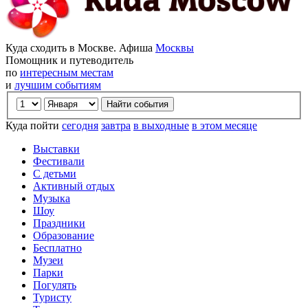
Куда сходить в Москве. Афиша
Москвы
Помощник и путеводитель
по
интересным местам
и
лучшим событиям
Куда пойти
сегодня
завтра
в выходные
в этом месяце
Выставки
Фестивали
С детьми
Активный отдых
Музыка
Шоу
Праздники
Образование
Бесплатно
Музеи
Парки
Погулять
Туристу