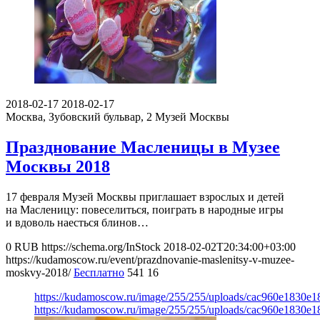
2018-02-17
2018-02-17
Москва, Зубовский бульвар, 2
Музей Москвы
Празднование Масленицы в Музее
Москвы 2018
17 февраля Музей Москвы приглашает взрослых и детей
на Масленицу: повеселиться, поиграть в народные игры
и вдоволь наесться блинов…
0
RUB
https://schema.org/InStock
2018-02-02T20:34:00+03:00
https://kudamoscow.ru/event/prazdnovanie-maslenitsy-v-muzee-
moskvy-2018/
Бесплатно
541
16
https://kudamoscow.ru/image/255/255/uploads/cac960e1830e
https://kudamoscow.ru/image/255/255/uploads/cac960e1830e