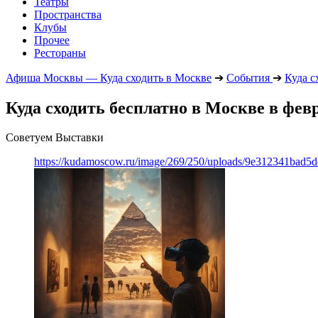
Театры
Пространства
Клубы
Прочее
Рестораны
Афиша Москвы — Куда сходить в Москве
➔
События
➔
Куда с
Куда сходить бесплатно в Москве в февр
Советуем Выставки
https://kudamoscow.ru/image/269/250/uploads/9e312341bad5