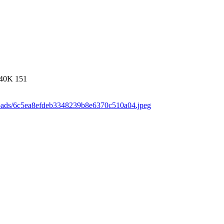
40K
151
loads/6c5ea8efdeb3348239b8e6370c510a04.jpeg