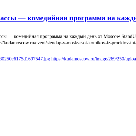
лассы — комедийная программа на кажд
ассы — комедийная программа на каждый день от Moscow Stand
s://kudamoscow.ru/event/stendap-v-moskve-ot-komikov-iz-proektov-tnt-
fd80250e6175d1697547.jpg
https://kudamoscow.ru/image/269/250/upl