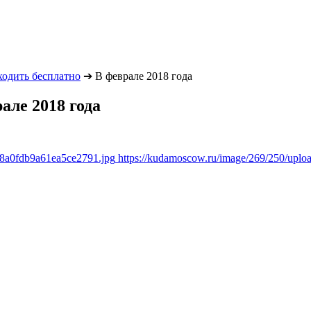
ходить бесплатно
➔
В феврале 2018 года
але 2018 года
d8a0fdb9a61ea5ce2791.jpg
https://kudamoscow.ru/image/269/250/upl