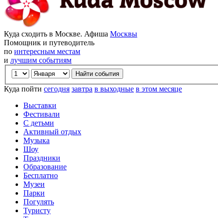
Куда сходить в Москве. Афиша
Москвы
Помощник и путеводитель
по
интересным местам
и
лучшим событиям
Куда пойти
сегодня
завтра
в выходные
в этом месяце
Выставки
Фестивали
С детьми
Активный отдых
Музыка
Шоу
Праздники
Образование
Бесплатно
Музеи
Парки
Погулять
Туристу