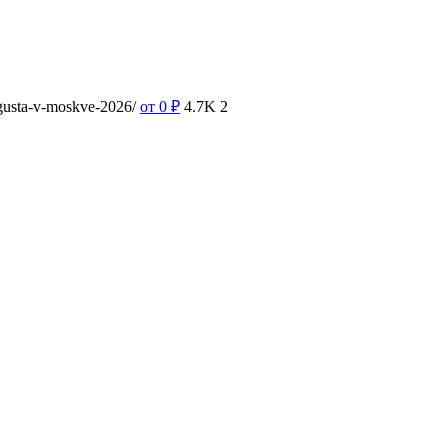
vgusta-v-moskve-2026/
от 0
₽
4.7K
2