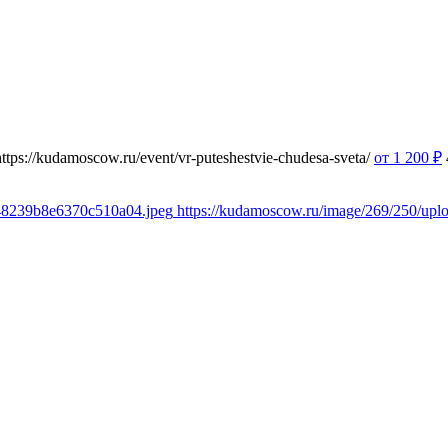
https://kudamoscow.ru/event/vr-puteshestvie-chudesa-sveta/
от 1 200
₽
348239b8e6370c510a04.jpeg
https://kudamoscow.ru/image/269/250/up