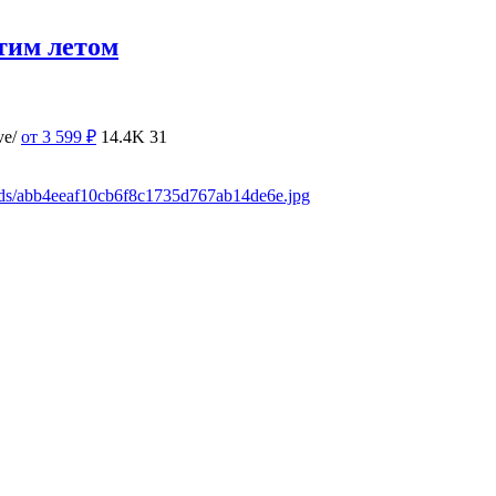
тим летом
ve/
от 3 599
₽
14.4K
31
ads/abb4eeaf10cb6f8c1735d767ab14de6e.jpg