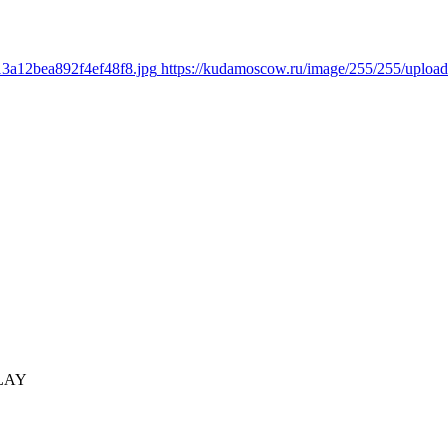
13a12bea892f4ef48f8.jpg
https://kudamoscow.ru/image/255/255/uploa
PLAY