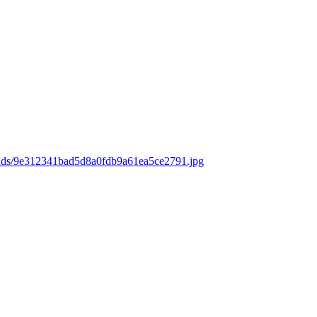
oads/9e312341bad5d8a0fdb9a61ea5ce2791.jpg