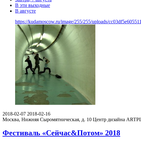
В эти выходные
В августе
https://kudamoscow.ru/image/255/255/uploads/cc03df5e60551
2018-02-07
2018-02-16
Москва, Нижняя Сыромятническая, д. 10
Центр дизайна ART
Фестиваль «Сейчас&Потом» 2018