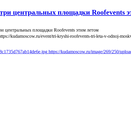
три центральных площадки Roofevents э
ри центральных площадки Roofevents этим летом
https://kudamoscow.ru/event/tri-kryshi-roofevents-tri-leta-v-odnoj-mosk
6f8c1735d767ab14de6e.jpg
https://kudamoscow.ru/image/269/250/uplo