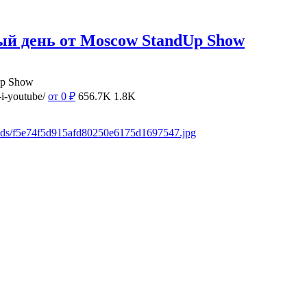
ый день от Moscow StandUp Show
Up Show
i-youtube/
от 0
₽
656.7K
1.8K
oads/f5e74f5d915afd80250e6175d1697547.jpg