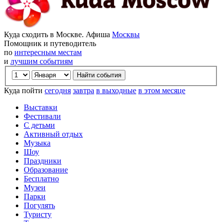
Куда сходить в Москве. Афиша
Москвы
Помощник и путеводитель
по
интересным местам
и
лучшим событиям
Куда пойти
сегодня
завтра
в выходные
в этом месяце
Выставки
Фестивали
С детьми
Активный отдых
Музыка
Шоу
Праздники
Образование
Бесплатно
Музеи
Парки
Погулять
Туристу