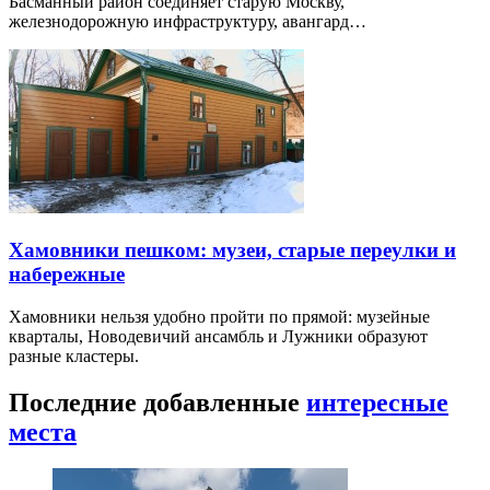
Басманный район соединяет старую Москву,
железнодорожную инфраструктуру, авангард…
Хамовники пешком: музеи, старые переулки и
набережные
Хамовники нельзя удобно пройти по прямой: музейные
кварталы, Новодевичий ансамбль и Лужники образуют
разные кластеры.
Последние добавленные
интересные
места