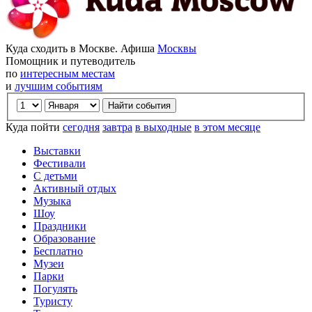
Куда сходить в Москве. Афиша
Москвы
Помощник и путеводитель
по
интересным местам
и
лучшим событиям
Куда пойти
сегодня
завтра
в выходные
в этом месяце
Выставки
Фестивали
С детьми
Активный отдых
Музыка
Шоу
Праздники
Образование
Бесплатно
Музеи
Парки
Погулять
Туристу