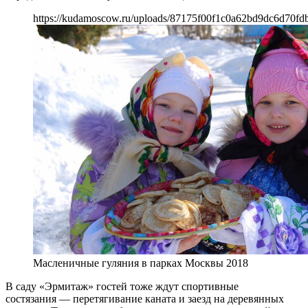
https://kudamoscow.ru/uploads/87175f00f1c0a62bd9dc6d70fd
Масленичные гуляния в парках Москвы 2018
В саду «Эрмитаж» гостей тоже ждут спортивные
состязания — перетягивание каната и заезд на деревянных