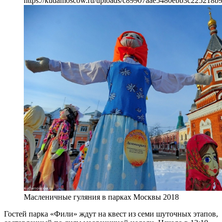
https://kudamoscow.ru/uploads/c89907aae5480ebb3c225218b
Масленичные гуляния в парках Москвы 2018
Гостей парка «Фили» ждут на квест из семи шуточных этапов,