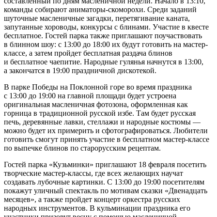
составленный по дням масленичной недели. Начало в 13:10,
команды собирают аниматоры-скоморохи. Среди заданий
шуточные масленичные загадки, перетягивание каната,
запутанные хороводы, конкурсы с блинами. Участие в квесте
бесплатное. Гостей парка также приглашают поучаствовать
в блинном шоу: с 13:00 до 18:00 их будут готовить на мастер-
классе, а затем пройдет бесплатная раздача блинов
и бесплатное чаепитие. Народные гулянья начнутся в 13:00,
а закончатся в 19:00 праздничной дискотекой.
В парке Победы на Поклонной горе во время праздника
с 13:00 до 19:00 на главной площади будет устроена
оригинальная масленичная фотозона, оформленная как
горница в традиционной русской избе. Там будет русская
печь, деревянные лавки, стеллажи и народные костюмы —
можно будет их примерить и сфотографироваться. Любители
готовить смогут принять участие в бесплатном мастер-классе
по выпечке блинов по старорусским рецептам.
Гостей парка «Кузьминки» приглашают 18 февраля посетить
творческие мастер-классы, где всех желающих научат
создавать лубочные картинки. С 13:00 до 19:00 посетителям
покажут уличный спектакль по мотивам сказки «Двенадцать
месяцев», а также пройдет концерт оркестра русских
народных инструментов. В кульминации праздника его
участники призовут весну с помощью масленичной