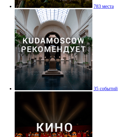
783 места
35 событий