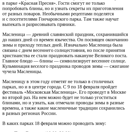
в парке «Красная Пресня». Гости смогут не только
попробовать блины, но и узнать секреты их приготовления
от разных поваров. Необычными рецептами поделятся
и с посетителями Гончаровского парка. Там также научат
выпекать и разрисовывать пряники.
Масленица — древний славянский праздник, сохранившийся
до наших дней со времен язычества. Он посвящен окончанию
зимы и приходу теплых дней. Изначально Масленица была
связана с днем весеннего солнцестояния, но после принятия
христианства ее стали праздновать накануне Великого поста.
Главное блюдо — блины — символизирует весеннее солнце.
Кульминация веселого праздника проводов зимы — сжигание
чучела Масленицы.
Масленицу в этом году отметят не только в столичных
парках, но и в центре города. С 9 по 18 февраля пройдет
фестиваль «Московская Масленица». Его проведут в Москве
во второй раз. На нем можно будет не только угоститься
блинами, но и узнать, как отмечали проводы зимы в разные
времена, а также какие масленичные традиции сохранились
в разных регионах России.
В каких парках 18 февраля можно проводить зиму: