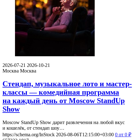
2026-07-21
2026-10-21
Москва
Москва
Стендап, музыкальное лото и мастер-
классы — комедийная программа
на каждый день от Moscow StandUp
Show
Moscow StandUp Show дарит развлечения на любой вкус
и кошелёк, от стендап шоу…
https://schema.org/InStock
2026-08-06T12:15:00+03:00
0
от 0
₽