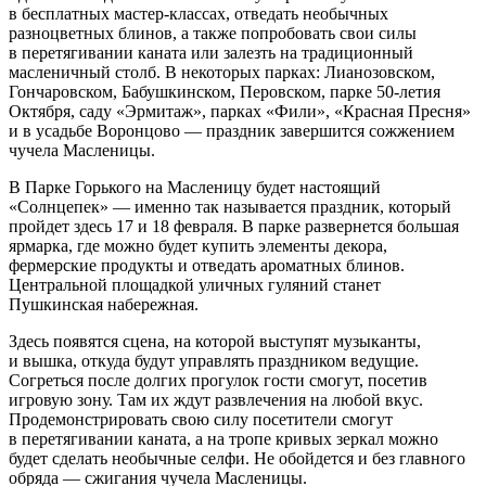
в бесплатных мастер-классах, отведать необычных
разноцветных блинов, а также попробовать свои силы
в перетягивании каната или залезть на традиционный
масленичный столб. В некоторых парках: Лианозовском,
Гончаровском, Бабушкинском, Перовском, парке 50-летия
Октября, саду «Эрмитаж», парках «Фили», «Красная Пресня»
и в усадьбе Воронцово — праздник завершится сожжением
чучела Масленицы.
В Парке Горького на Масленицу будет настоящий
«Солнцепек» — именно так называется праздник, который
пройдет здесь 17 и 18 февраля. В парке развернется большая
ярмарка, где можно будет купить элементы декора,
фермерские продукты и отведать ароматных блинов.
Центральной площадкой уличных гуляний станет
Пушкинская набережная.
Здесь появятся сцена, на которой выступят музыканты,
и вышка, откуда будут управлять праздником ведущие.
Согреться после долгих прогулок гости смогут, посетив
игровую зону. Там их ждут развлечения на любой вкус.
Продемонстрировать свою силу посетители смогут
в перетягивании каната, а на тропе кривых зеркал можно
будет сделать необычные селфи. Не обойдется и без главного
обряда — сжигания чучела Масленицы.