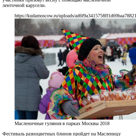
ленточной карусели.
https://kudamoscow.ru/uploads/ad6f9a3415758ff1d69baa78821
Масленичные гуляния в парках Москвы 2018
Фестиваль разноцветных блинов пройдет на Масленицу