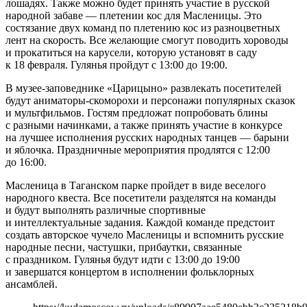
лошадях. Также можно будет принять участие в русской
народной забаве — плетении кос для Масленицы. Это
состязание двух команд по плетению кос из разноцветных
лент на скорость. Все желающие смогут поводить хороводы
и прокатиться на карусели, которую установят в саду
к 18 февраля. Гулянья пройдут с 13:00 до 19:00.
В музее-заповеднике «Царицыно» развлекать посетителей
будут аниматоры-скоморохи и персонажи популярных сказок
и мультфильмов. Гостям предложат попробовать блины
с разными начинками, а также принять участие в конкурсе
на лучшее исполнения русских народных танцев — барыни
и яблочка. Праздничные мероприятия продлятся с 12:00
до 16:00.
Масленица в Таганском парке пройдет в виде веселого
народного квеста. Все посетители разделятся на команды
и будут выполнять различные спортивные
и интеллектуальные задания. Каждой команде предстоит
создать авторское чучело Масленицы и вспомнить русские
народные песни, частушки, прибаутки, связанные
с праздником. Гулянья будут идти с 13:00 до 19:00
и завершатся концертом в исполнении фольклорных
ансамблей.