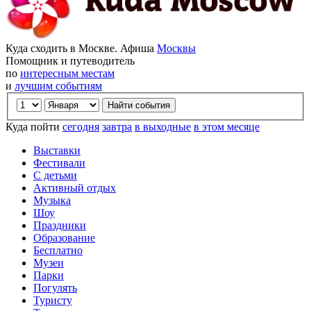
Куда сходить в Москве. Афиша
Москвы
Помощник и путеводитель
по
интересным местам
и
лучшим событиям
Куда пойти
сегодня
завтра
в выходные
в этом месяце
Выставки
Фестивали
С детьми
Активный отдых
Музыка
Шоу
Праздники
Образование
Бесплатно
Музеи
Парки
Погулять
Туристу