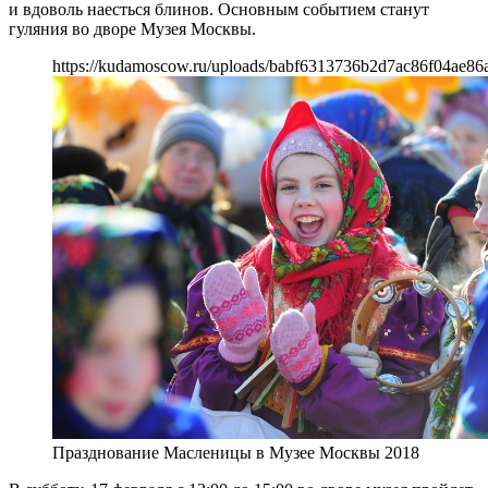
и вдоволь наесться блинов. Основным событием станут
гуляния во дворе Музея Москвы.
https://kudamoscow.ru/uploads/babf6313736b2d7ac86f04ae86
Празднование Масленицы в Музее Москвы 2018