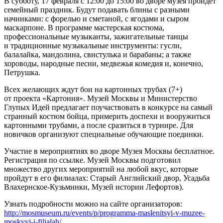
В субботу, 17 февраля с 12:00 до 15:00 во дворе музея пройдет
семейный праздник. Будут подавать блины с разными
начинками: с форелью и сметаной, с ягодами и сыром
маскарпоне. В программе мастерская костюма,
профессиональные музыканты, зажигательные танцы
и традиционные музыкальные инструменты: гусли,
балалайка, мандолина, свистулька и барабаны; а также
хороводы, народные песни, медвежья комедия и, конечно,
Петрушка.
Всех желающих ждут бои на картонных трубах (7+)
от проекта «Картония». Музей Москвы и Министерство
Глупых Идей предлагает поучаствовать в конкурсе на самый
странный костюм бойца, примерить доспехи и вооружиться
картонными трубами, а после сразиться в турнире. Для
новичков организуют специальные обучающие поединки.
Участие в мероприятиях во дворе Музея Москвы бесплатное.
Регистрация по ссылке. Музей Москвы подготовил
множество других мероприятий на любой вкус, которые
пройдут в его филиалах: Старый Английский двор, Усадьба
Влахернское-Кузьминки, Музей истории Лефортов).
Узнать подробности можно на сайте организаторов:
http://mosmuseum.ru/events/p/programma-maslenitsyi-v-muzee-
moskvyi-i-filialah/