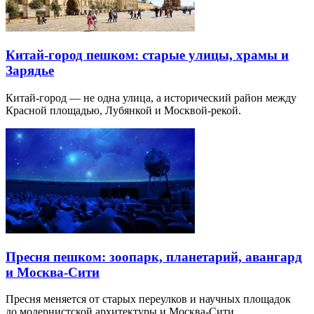
Китай-город пешком: старые улицы, храмы и
Зарядье
Китай-город — не одна улица, а исторический район между
Красной площадью, Лубянкой и Москвой-рекой.
Пресня пешком: зоопарк, планетарий, авангард
и Москва-Сити
Пресня меняется от старых переулков и научных площадок
до модернистской архитектуры и Москва-Сити.