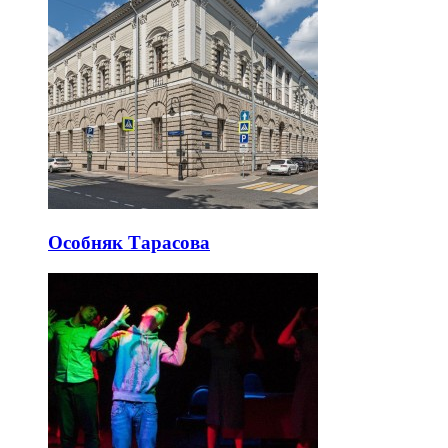
Особняк Тарасова