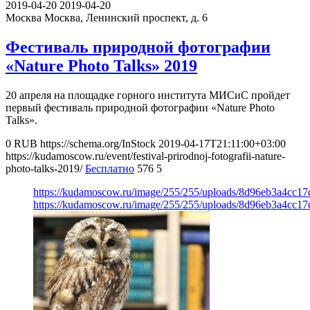
2019-04-20
2019-04-20
Москва
Москва, Ленинский проспект, д. 6
Фестиваль природной фотографии
«Nature Photo Talks» 2019
20 апреля на площадке горного института МИСиС пройдет
первый фестиваль природной фотографии «Nature Photo
Talks».
0
RUB
https://schema.org/InStock
2019-04-17T21:11:00+03:00
https://kudamoscow.ru/event/festival-prirodnoj-fotografii-nature-
photo-talks-2019/
Бесплатно
576
5
https://kudamoscow.ru/image/255/255/uploads/8d96eb3a4cc1
https://kudamoscow.ru/image/255/255/uploads/8d96eb3a4cc1