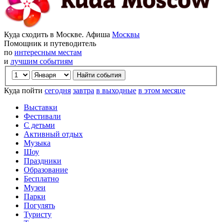
Куда сходить в Москве. Афиша
Москвы
Помощник и путеводитель
по
интересным местам
и
лучшим событиям
Куда пойти
сегодня
завтра
в выходные
в этом месяце
Выставки
Фестивали
С детьми
Активный отдых
Музыка
Шоу
Праздники
Образование
Бесплатно
Музеи
Парки
Погулять
Туристу