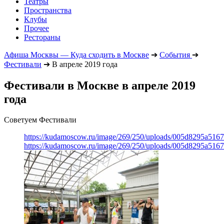
Театры
Пространства
Клубы
Прочее
Рестораны
Афиша Москвы — Куда сходить в Москве
➔
События
➔
Фестивали
➔
В апреле 2019 года
Фестивали в Москве в апреле 2019
года
Советуем Фестивали
https://kudamoscow.ru/image/269/250/uploads/005d8295a516
https://kudamoscow.ru/image/269/250/uploads/005d8295a516