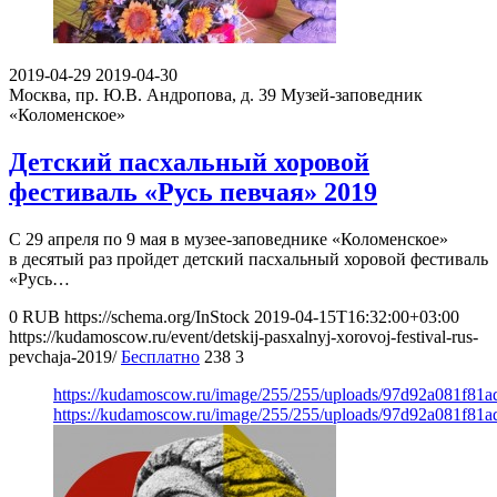
2019-04-29
2019-04-30
Москва, пр. Ю.В. Андропова, д. 39
Музей-заповедник
«Коломенское»
Детский пасхальный хоровой
фестиваль «Русь певчая» 2019
С 29 апреля по 9 мая в музее-заповеднике «Коломенское»
в десятый раз пройдет детский пасхальный хоровой фестиваль
«Русь…
0
RUB
https://schema.org/InStock
2019-04-15T16:32:00+03:00
https://kudamoscow.ru/event/detskij-pasxalnyj-xorovoj-festival-rus-
pevchaja-2019/
Бесплатно
238
3
https://kudamoscow.ru/image/255/255/uploads/97d92a081f81
https://kudamoscow.ru/image/255/255/uploads/97d92a081f81