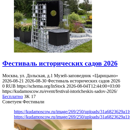
Фестиваль исторических садов 2026
Москва, ул. Дольская, д.1
Музей-заповедник «Царицыно»
2026-08-21
2026-08-30
Фестиваль исторических садов 2026
0
RUB
https://schema.org/InStock
2026-08-04T12:44:00+03:00
https://kudamoscow.ru/event/festival-istoricheskix-sadov-2026/
Бесплатно
3K
17
Советуем Фестивали
https://kudamoscow.ru/image/269/250/uploads/31a6823629a1
https://kudamoscow.ru/image/269/250/uploads/31a6823629a1