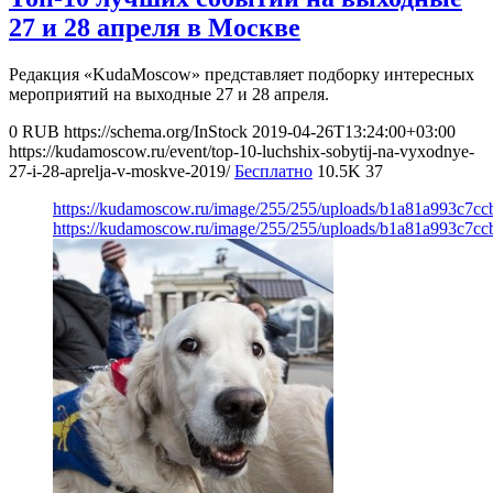
27 и 28 апреля в Москве
Редакция «KudaMoscow» представляет подборку интересных
мероприятий на выходные 27 и 28 апреля.
0
RUB
https://schema.org/InStock
2019-04-26T13:24:00+03:00
https://kudamoscow.ru/event/top-10-luchshix-sobytij-na-vyxodnye-
27-i-28-aprelja-v-moskve-2019/
Бесплатно
10.5K
37
https://kudamoscow.ru/image/255/255/uploads/b1a81a993c7c
https://kudamoscow.ru/image/255/255/uploads/b1a81a993c7c