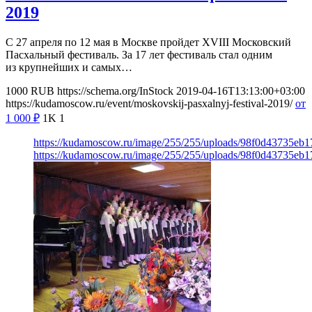
2019
С 27 апреля по 12 мая в Москве пройдет XVIII Московский
Пасхальный фестиваль. За 17 лет фестиваль стал одним
из крупнейших и самых…
1000
RUB
https://schema.org/InStock
2019-04-16T13:13:00+03:00
https://kudamoscow.ru/event/moskovskij-pasxalnyj-festival-2019/
от
1 000
₽
1K
1
https://kudamoscow.ru/image/255/255/uploads/98f0d43735eb
https://kudamoscow.ru/image/255/255/uploads/98f0d43735eb