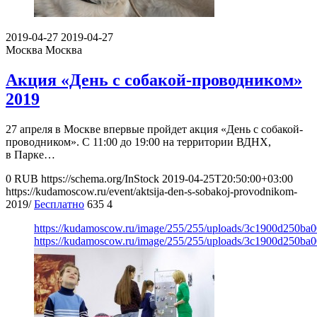
2019-04-27
2019-04-27
Москва
Москва
Акция «День с собакой-проводником»
2019
27 апреля в Москве впервые пройдет акция «День с собакой-
проводником». С 11:00 до 19:00 на территории ВДНХ,
в Парке…
0
RUB
https://schema.org/InStock
2019-04-25T20:50:00+03:00
https://kudamoscow.ru/event/aktsija-den-s-sobakoj-provodnikom-
2019/
Бесплатно
635
4
https://kudamoscow.ru/image/255/255/uploads/3c1900d250ba
https://kudamoscow.ru/image/255/255/uploads/3c1900d250ba