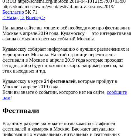
0
RUB
https://schema.org/InStock
2019-04-10T21:57:00+03:00
https://kudamoscow.ru/event/festival-pora-v-kosmos-2019/
Бесплатно
5K
71
< Назад
1
2
Вперед >
На нашем сайте вы узнаете всё необходимое про фестивали в
Москве в апреле 2019 года. Кудамоскоу — это интерактивная
афиша самых интересных событий Москвы.
Кудамоскоу собирает информацию о лучших развлечениях и
мероприятих Москвы. На этой странице перечислены
фестивали в Москве в апреле 2019 года которые проходят
сегодня, либо будут проходить скоро: например завтра, на
этих выходных и т.д.
Кудамоскоу в курсе
24 фестивалей
, которые пройдут в
Москве в апреле 2019 года.
Если вы знаете о событии, которого нет на сайте,
сообщите
нам
!
Фестивали
В данном разделе вы можете познакомиться с афишей
фестивалей и ярмарок в Москве. Вас ждет актуальная
информация о музыкальных, визуальных и театральных