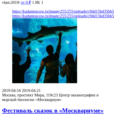
vlast-2019/
от 0
₽
1.9K
1
https://kudamoscow.ru/image/255/255/uploads/c9dd15bd35bb
https://kudamoscow.ru/image/255/255/uploads/c9dd15bd35bb
2019-04-16
2019-04-21
Москва, проспект Мира, 119с23
Центр океанографии и
морской биологии «Москвариум»
Фестиваль сказок в «Москвариуме»