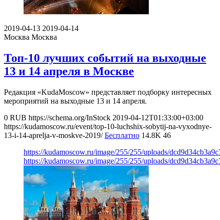
2019-04-13
2019-04-14
Москва
Москва
Топ-10 лучших событий на выходные
13 и 14 апреля в Москве
Редакция «KudaMoscow» представляет подборку интересных
мероприятий на выходные 13 и 14 апреля.
0
RUB
https://schema.org/InStock
2019-04-12T01:33:00+03:00
https://kudamoscow.ru/event/top-10-luchshix-sobytij-na-vyxodnye-
13-i-14-aprelja-v-moskve-2019/
Бесплатно
14.8K
46
https://kudamoscow.ru/image/255/255/uploads/dcd9d34cb3a9
https://kudamoscow.ru/image/255/255/uploads/dcd9d34cb3a9