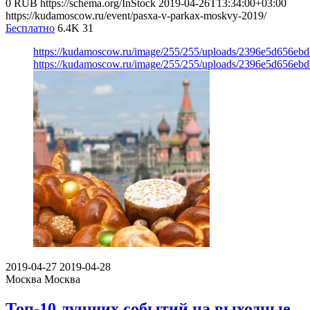
0
RUB
https://schema.org/InStock
2019-04-26T13:34:00+03:00
https://kudamoscow.ru/event/pasxa-v-parkax-moskvy-2019/
Бесплатно
6.4K
31
https://kudamoscow.ru/image/255/255/uploads/2396e5d656e
https://kudamoscow.ru/image/255/255/uploads/2396e5d656e
2019-04-27
2019-04-28
Москва
Москва
Топ-10 лучших событий на выходные