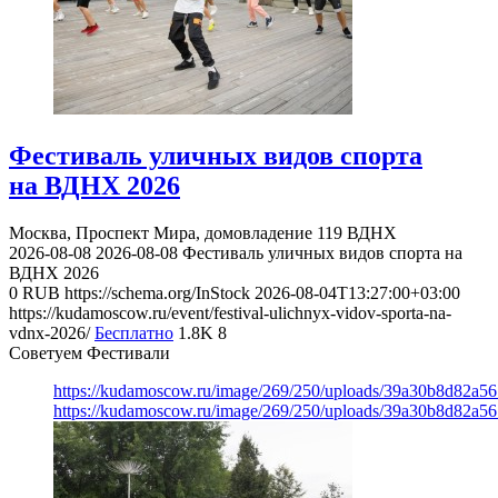
Фестиваль уличных видов спорта
на ВДНХ 2026
Москва, Проспект Мира, домовладение 119
ВДНХ
2026-08-08
2026-08-08
Фестиваль уличных видов спорта на
ВДНХ 2026
0
RUB
https://schema.org/InStock
2026-08-04T13:27:00+03:00
https://kudamoscow.ru/event/festival-ulichnyx-vidov-sporta-na-
vdnx-2026/
Бесплатно
1.8K
8
Советуем Фестивали
https://kudamoscow.ru/image/269/250/uploads/39a30b8d82a5
https://kudamoscow.ru/image/269/250/uploads/39a30b8d82a5