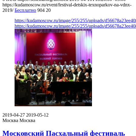
https://kudamoscow.ru/event/festival-detskix-texnoparkov-na-vdnx-
2019/
Бесплатно
904
20
https://kudamoscow.ru/image/255/255/uploads/d56678a23ee4
https://kudamoscow.ru/image/255/255/uploads/d56678a23ee4
2019-04-27
2019-05-12
Москва
Москва
Московский Пасхальный фестиваль