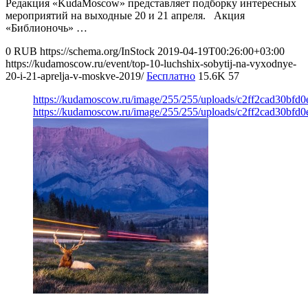
Редакция «KudaMoscow» представляет подборку интересных
мероприятий на выходные 20 и 21 апреля. Акция
«Библионочь» …
0
RUB
https://schema.org/InStock
2019-04-19T00:26:00+03:00
https://kudamoscow.ru/event/top-10-luchshix-sobytij-na-vyxodnye-
20-i-21-aprelja-v-moskve-2019/
Бесплатно
15.6K
57
https://kudamoscow.ru/image/255/255/uploads/c2ff2cad30bfd
https://kudamoscow.ru/image/255/255/uploads/c2ff2cad30bfd