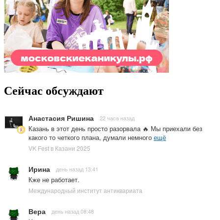
Сейчас обсуждают
Анастасия Ришина
22 часа назад
Казань в этот день просто разорвала 🔥 Мы приехали без
какого то четкого плана, думали немного
ещё
VK Fest в Казани 2025
Ирина
день назад 13:41
Кже не работает.
Международный институт антиквариата
Вера
день назад 08:48