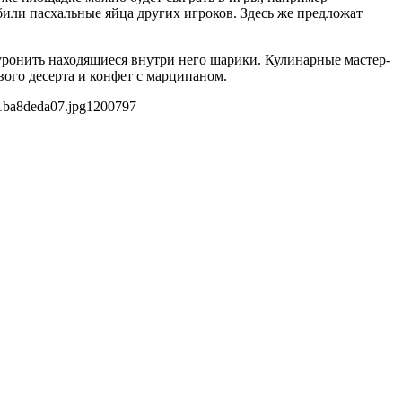
били пасхальные яйца других игроков. Здесь же предложат
е уронить находящиеся внутри него шарики. Кулинарные мастер-
ого десерта и конфет с марципаном.
1ba8deda07.jpg
1200
797