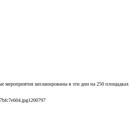
ые мероприятия запланированы в эти дни на 250 площадках
7bfc7e604.jpg
1200
797