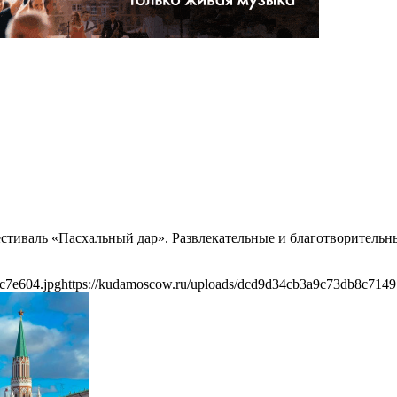
естиваль «Пасхальный дар». Развлекательные и благотворительн
c7e604.jpg
https://kudamoscow.ru/uploads/dcd9d34cb3a9c73db8c7149