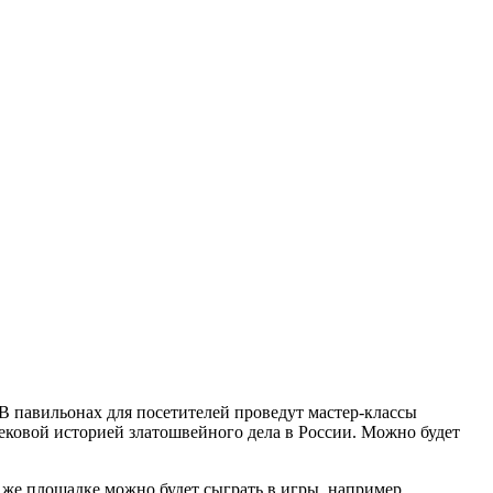
В павильонах для посетителей проведут мастер-классы
ековой историей златошвейного дела в России. Можно будет
й же площадке можно будет сыграть в игры, например