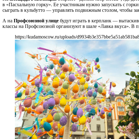
в «Пасхальную горку». Ее участникам нужно запускать с горки
сыграть в кульбутто — управлять подвижным столом, чтобы зак
А на
Профсоюзной улице
будут играть в керпланк — вытаскива
классы на Профсоюзной организуют в шале «Лавка вкуса». В п
https://kudamoscow.ru/uploads/d9934b3e357bbe5a51ab581ba