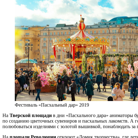
Фестиваль «Пасхальный дар» 2019
На
Тверской площади
в дни «Пасхального дара» аниматоры бу
по созданию цветочных сувениров и пасхальных лакомств. А г
полюбоваться изделиями с золотой вышивкой, понаблюдать за п
На
площади Революции
откроют «Домик творчества», где дет