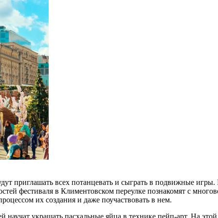
дут приглашать всех потанцевать и сыграть в подвижные игры. 
остей фестиваля в Климентовском переулке познакомят с многов
роцессом их создания и даже поучаствовать в нем.
ей научат украшать пасхальные яйца в технике пейп-арт. На это