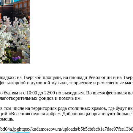
адках: на Тверской площади, на площади Революции и на Тверск
фольклорной и духовной музыки, творческие и ремесленные маст
по будням и с 10:00 до 22:00 по выходным. Во время фестиваля 
благотворительных фондов и помочь им.
 том числе на территориях ряда столичных храмов, где будут в
ций «Весенняя неделя добра». Добровольцы организуют больше 
помощь.
0bd04a.jpg
https://kudamoscow.ru/uploads/b5b5cbfecb1a7dae97fee13b