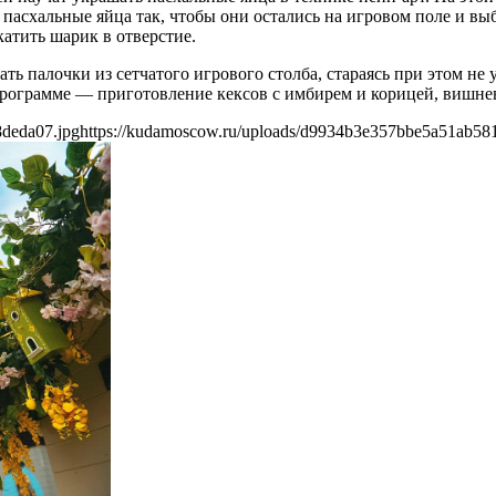
 пасхальные яйца так, чтобы они остались на игровом поле и вы
атить шарик в отверстие.
ть палочки из сетчатого игрового столба, стараясь при этом н
рограмме — приготовление кексов с имбирем и корицей, вишнев
8deda07.jpg
https://kudamoscow.ru/uploads/d9934b3e357bbe5a51ab58