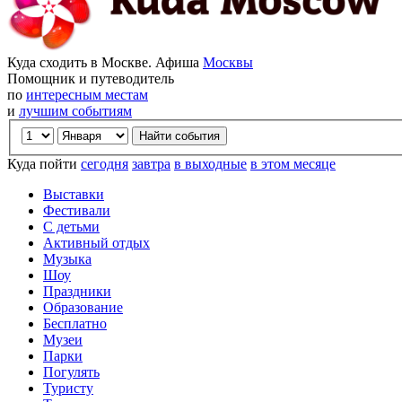
Куда сходить в Москве. Афиша
Москвы
Помощник и путеводитель
по
интересным местам
и
лучшим событиям
Куда пойти
сегодня
завтра
в выходные
в этом месяце
Выставки
Фестивали
С детьми
Активный отдых
Музыка
Шоу
Праздники
Образование
Бесплатно
Музеи
Парки
Погулять
Туристу