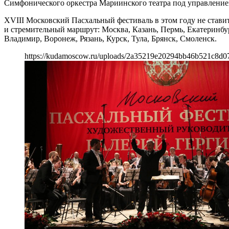
Симфонического оркестра Мариинского театра под управлением 
XVIII Московский Пасхальный фестиваль в этом году не стави
и стремительный маршрут: Москва, Казань, Пермь, Екатеринбу
Владимир, Воронеж, Рязань, Курск, Тула, Брянск, Смоленск.
https://kudamoscow.ru/uploads/2a35219e20294bb46b521c8d0