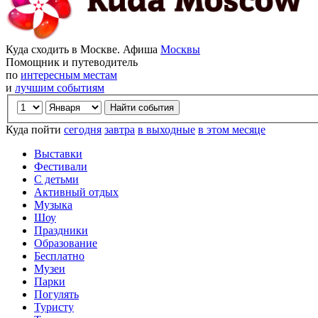
Куда сходить в Москве. Афиша
Москвы
Помощник и путеводитель
по
интересным местам
и
лучшим событиям
Куда пойти
сегодня
завтра
в выходные
в этом месяце
Выставки
Фестивали
С детьми
Активный отдых
Музыка
Шоу
Праздники
Образование
Бесплатно
Музеи
Парки
Погулять
Туристу