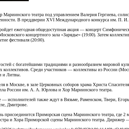
Мариинского театра под управлением Валерия Гергиева, солист
нности. В преддверии XVI Международного конкурса им. П. И. 
 пройдет ежегодная общедоступная акция — концерт Симфоничес
 Московского концертного зала «Зарядье» (19:00). Затем коллект
ытие фестиваля (20:00).
стей с богатейшими традициями и разнообразием мировой культ
 коллективов. Среди участников — коллективы из России (Мос
и и Литвы.
еля в Москве, в зале Церковных соборов храма Христа Спасите
лла России им. А. А. Юрлова и Хор Мариинского театра.
 — исполнителей также ждут в Вязьме, Раменском, Твери, Егорь
ле, Дмитрове.
ь присоединится Приморская сцена Мариинского театра, где 2 м
стра и Хора Приморской сцены Мариинского театра. Дирижер 