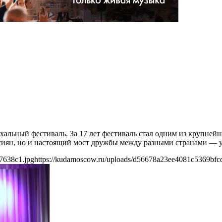
схальный фестиваль. За 17 лет фестиваль стал одним из крупне
сиян, но и настоящий мост дружбы между разными странами — 
7638c1.jpg
https://kudamoscow.ru/uploads/d56678a23ee4081c5369bfc