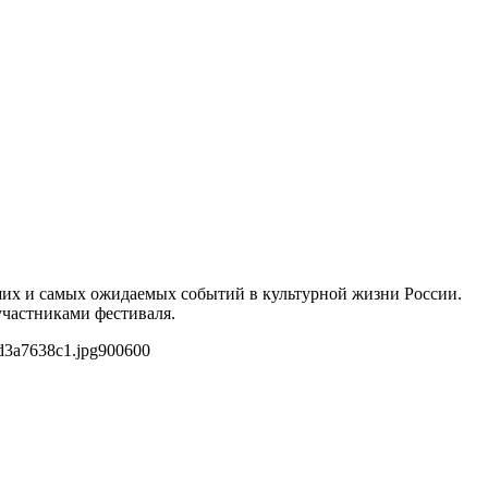
йших и самых ожидаемых событий в культурной жизни России.
участниками фестиваля.
d3a7638c1.jpg
900
600