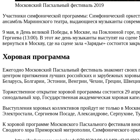
Московский Пасхальный фестиваль 2019
Участники симфонической программы: Симфонический оркестр 
ансамбль Мариинского театра, выдающиеся музыканты совреме
9 мая, в День великой Победы, в Москве, на Поклонной горе,
Гергиева (13:00). В этот же день музыканты выступят на сцене
вернуться в Москву, где на сцене зала «Зарядье» состоится закр
Хоровая программа
Ежегодно Московский Пасхальный фестиваль знакомит своих го
центром притяжения лучших российских и зарубежных хоровых
Беларусь, Болгарии, Эстонии, Венгрии, Чехии, Греции, Швеци
Торжественное открытие хоровой программы состоится 29 апр
синодальный хор, Государственная академическая хоровая капе
Выступления хоровых коллективов пройдут не только в Москве
Электростали, Сергиевом Посаде, Александрове, Серпухове, Ту
К хоровой программе Московского Пасхального фестиваля внов
Сводного хора Приморской митрополии, Симфонического орке