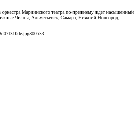
тив оркестра Мариинского театра по-прежнему ждет насыщенный
ережные Челны, Альметьевск, Самара, Нижний Новгород,
8d07f310de.jpg
800
533