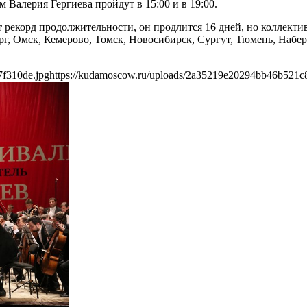
Валерия Гергиева пройдут в 15:00 и в 19:00.
т рекорд продолжительности, он продлится 16 дней, но коллек
рг, Омск, Кемерово, Томск, Новосибирск, Сургут, Тюмень, Наб
7f310de.jpg
https://kudamoscow.ru/uploads/2a35219e20294bb46b521c