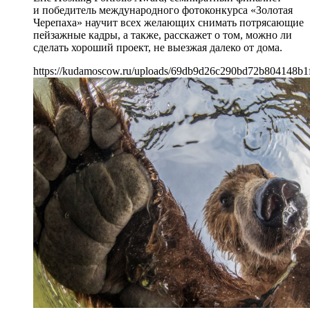
и победитель международного фотоконкурса «Золотая
Черепаха» научит всех желающих снимать потрясающие
пейзажные кадры, а также, расскажет о том, можно ли
сделать хороший проект, не выезжая далеко от дома.
https://kudamoscow.ru/uploads/69db9d26c290bd72b804148b1