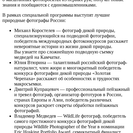
знания и пообщаются с единомышленниками.
В рамках специальной программы выступят лучшие
природные фотографы России:
Михаил Коростелев — фотограф дикой природы,
специализирующийся на подводной фотографии,
победитель международных фотоконкуросов расскажет
невероятные истории из жизни дикой природы.
Вы узнаете про сложнейшую подводную съемку
медведей на Камчатке.
Юлия Втюрина — талантливый российский фотограф-
натуралист, член жюри и многократный победитель
конкурса фотографии дикой природы «Золотая
Черепаха» расскажет об особенностях и трудностях
макросъемки.
Дмитрий Купрацевич — профессиональный пейзажный
и тревел фотограф, организатор фототуров в России,
странах Европы и Азии, победитель различных
конкурсов раскроет секреты обработки пейзажных
фотографий.
Владимир Медведев — WildLife фотограф, победитель
самого престижного конкурса фотографий дикой
природы Wildlife Photographer of the Year в номинации
Eric Hosking Portfolio Award, семикратный финалист