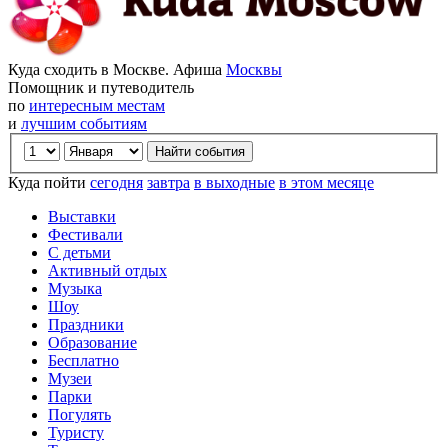
Куда сходить в Москве. Афиша
Москвы
Помощник и путеводитель
по
интересным местам
и
лучшим событиям
Куда пойти
сегодня
завтра
в выходные
в этом месяце
Выставки
Фестивали
С детьми
Активный отдых
Музыка
Шоу
Праздники
Образование
Бесплатно
Музеи
Парки
Погулять
Туристу