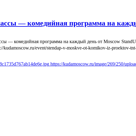
лассы — комедийная программа на кажд
ассы — комедийная программа на каждый день от Moscow Stand
s://kudamoscow.ru/event/stendap-v-moskve-ot-komikov-iz-proektov-tnt-
6f8c1735d767ab14de6e.jpg
https://kudamoscow.ru/image/269/250/uplo