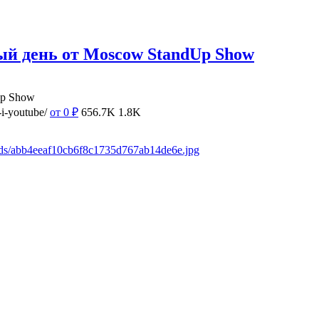
ый день от Moscow StandUp Show
Up Show
i-youtube/
от 0
₽
656.7K
1.8K
ads/abb4eeaf10cb6f8c1735d767ab14de6e.jpg