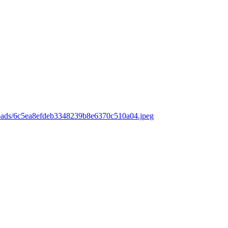
loads/6c5ea8efdeb3348239b8e6370c510a04.jpeg