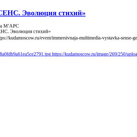
СЕНС. Эволюция стихий»
ва М’АРС
ЕНС. Эволюция стихий»
tps://kudamoscow.ru/event/immersivnaja-multimedia-vystavka-sense-ge
d8a0fdb9a61ea5ce2791.jpg
https://kudamoscow.ru/image/269/250/upl