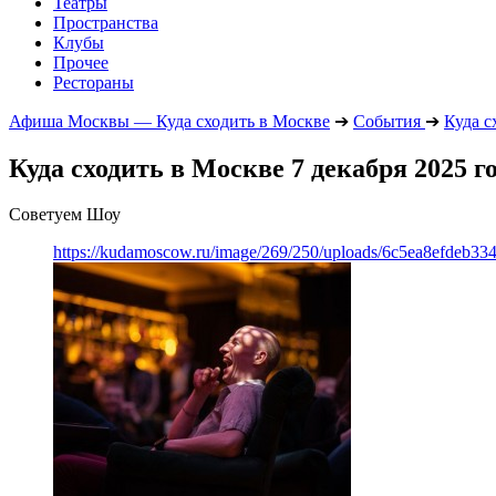
Театры
Пространства
Клубы
Прочее
Рестораны
Афиша Москвы — Куда сходить в Москве
➔
События
➔
Куда с
Куда сходить в Москве 7 декабря 2025 г
Советуем Шоу
https://kudamoscow.ru/image/269/250/uploads/6c5ea8efdeb3