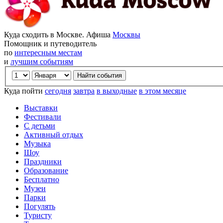
Куда сходить в Москве. Афиша
Москвы
Помощник и путеводитель
по
интересным местам
и
лучшим событиям
Куда пойти
сегодня
завтра
в выходные
в этом месяце
Выставки
Фестивали
С детьми
Активный отдых
Музыка
Шоу
Праздники
Образование
Бесплатно
Музеи
Парки
Погулять
Туристу