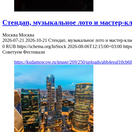
Стендап, музыкальное лото и мастер-к
Москва
Москва
2026-07-21
2026-10-21
Стендап, музыкальное лото и мастер-кл
0
RUB
https://schema.org/InStock
2026-08-06T12:15:00+03:00
http
Советуем Фестивали
https://kudamoscow.ru/image/269/250/uploads/abb4eeaf10cb