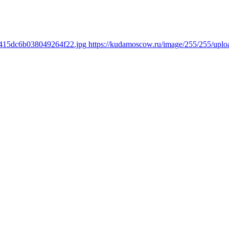
7415dc6b038049264f22.jpg
https://kudamoscow.ru/image/255/255/up