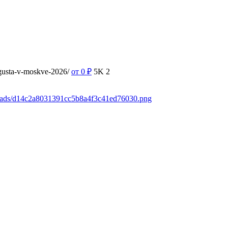
vgusta-v-moskve-2026/
от 0
₽
5K
2
loads/d14c2a8031391cc5b8a4f3c41ed76030.png