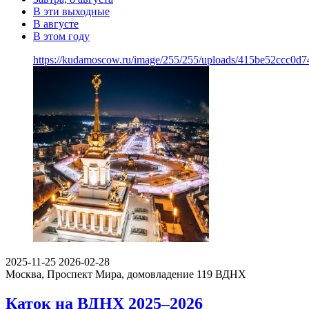
В эти выходные
В августе
В этом году
https://kudamoscow.ru/image/255/255/uploads/415be52ccc0d
2025-11-25
2026-02-28
Москва, Проспект Мира, домовладение 119
ВДНХ
Каток на ВДНХ 2025–2026